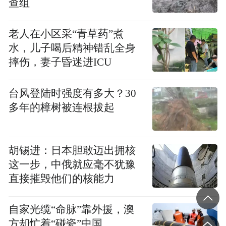
查组
晶晨股份接受110家机构调研，晶晨股份是一
家无晶圆半导体系统设计厂商，产品广泛应
老人在小区采“青草药”煮
用于多领域。该公司AI技术在2025年上半年
水，儿子喝后精神错乱全身
迎来规模化商用突破，机构主要询问AI技术
摔伤，妻子昏迷进ICU
方面的具体成果应用和AI技术研发投入计划
等。
台风登陆时强度有多大？30
多年的樟树被连根拔起
胡锡进：日本胆敢迈出拥核
这一步，中俄就应毫不犹豫
直接摧毁他们的核能力
自家光缆“命脉”靠外援，澳
方却忙着“碰瓷”中国