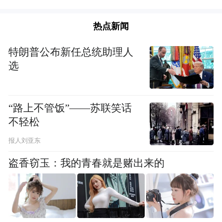
营业务涵盖液化天然气、液化石油气、甲醇
及二甲醚等产品的采购、销售与生产，服务
热点新闻
于燃气发电、工业燃料等领域。
特朗普公布新任总统助理人
选
“路上不管饭”——苏联笑话
不轻松
报人刘亚东
盗香窃玉：我的青春就是赌出来的
机构投资者重点关注九丰能源二期工程项目
进展与预计效益。9月29日，九丰能源宣布拟