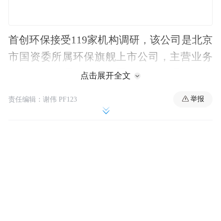
首创环保接受119家机构调研，该公司是北京
市国资委所属环保旗舰上市公司，主营业务
涵盖污水处理、固废处置、大气治理及再生
点击展开全文
能源等领域，拥有多项环保业务资质。在调
举报
责任编辑：谢伟 PF123
研中，机构问及首创环保水务业务存量项目
特许经营期到期情况，以及如何规避风险等
问题。