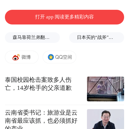
打开 app 阅读更多精彩内容
据了解，存量重资产项目特许经营期大多在
森马靠荷兰弟翻红，美特斯邦威和以纯你们睡得着吗？
日本买的“战斧”导弹，到底谁来掌控？
20—30年，按签约年份推算，首创环保未来
陆续会有项目特许经营期到期。首创环保回
应表示，对于区域营商环境看好的项目，首
创拟利用应收账款抵扣转特许经营期延长措
泰国校园枪击案致多人伤
施，或借助城市更新、厂网一体化等政策契
亡，14岁枪手的父亲道歉
机，积极参与相关项目，以此延长对优质项
目运营资产的持有。
云南省委书记：旅游业是云
南省最应该抓，也必须抓好
机构还询问首创环保上半年化债工作进展情
的产业