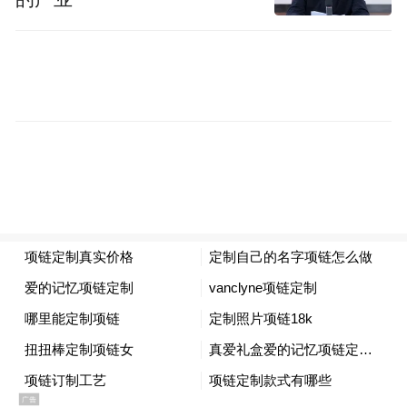
况，首创环保表示，2025年上半年公司收到
化债资金8.18亿元，截至目前已纳入化债清
单但资金尚未到位的项目有天津宁河供水、
天津宁河污水、凤凰首创污水等公司。由于
各地政策不统一，企业通常需要等待相关部
门通知才能确认能否申报化债资金，因此未
来化债资金的申请规模不便统计。
上市公司重点项目受关注
九丰能源接受110家机构调研，知名机构盘京
投资等多家机构参与。九丰能源是一家以燃
气生产和供应为主的中外合资上市企业，并
于2021年5月25日在上海证券交易所上市，主