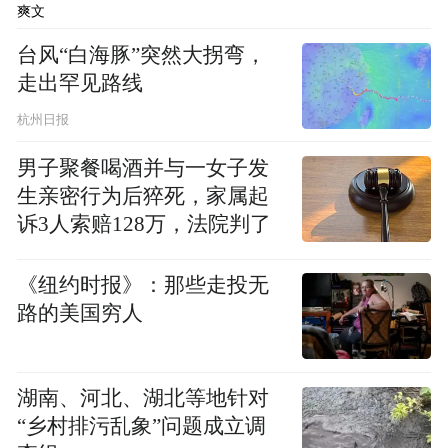
出资不超过34.55亿元，与新疆庆华、河南丝
爽文
路共同投资建设新疆庆华年产55亿立方米煤
台风“白海豚”突然大拐弯，
制天然气示范项目二期工程（年产40亿方煤
走出罕见路线
制天然气项目）。
杭州日报
对此，九丰能源回应表示，投资测算未考虑
男子聚餐喝酒并与一女子发
生亲密行为后猝死，家属起
部分系统模块拟采用“BOT/BOO外包”模式对
诉3人索赔128万，法院判了
项目投资额的影响；成本预测充分考虑了未
来价格上涨因素，取值较为保守；收入预测
《纽约时报》：那些走投无
充分考虑了气价下行风险，取值合理偏保
路的美国穷人
守。综合来看，项目效益指标测算整体秉持
审慎原则。因此，项目实际盈利表现存在优
湖南、河北、湖北等地针对
于其可行性研究报告预测的可能性。
“乡村排污乱象”问题成立调