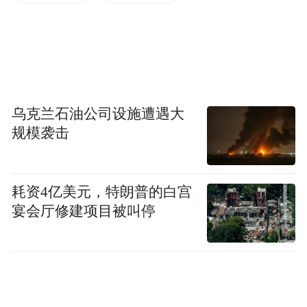
的前身。1993年，福耀玻璃在上交所上市，
成为福建最早上市的民营企业。
目前，福耀玻璃已经成为全球汽车玻璃行业
龙头，官网显示，公司产品的全球市占率高
乌克兰石油公司设施遭遇大
达34%，曹德旺也因此被称作“玻璃大王”。
规模袭击
曹德旺的长子曹晖出生于1971年，18岁时就
进入福耀玻璃，从一位车间工做起，一路成
耗资4亿美元，特朗普的白宫
长为车间主任。此后，曹晖先后在福耀玻璃
宴会厅修建项目被叫停
香港公司、北美分公司任职。
不过，那时的曹晖并不想接父亲的班，2015
年，曹晖辞去福耀玻璃总经理一职，来到香