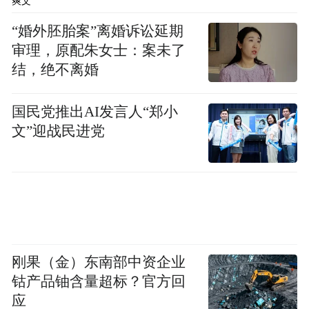
今年9月18日，公司股价创上市以来新高。
爽文
“婚外胚胎案”离婚诉讼延期
审理，原配朱女士：案未了
结，绝不离婚
国民党推出AI发言人“郑小
文”迎战民进党
刚果（金）东南部中资企业
钴产品铀含量超标？官方回
应