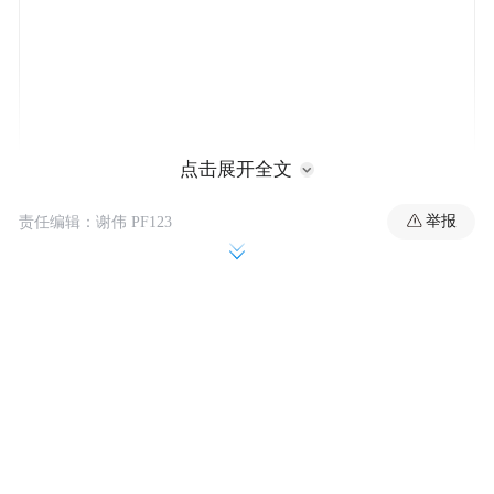
点击展开全文
曹德旺对媒体回应称，“我八十岁了，（该）
举报
责任编辑：谢伟 PF123
退休了。我是想，退下去对福耀更有好处，
让新一代人去接手。曹德旺还表示，目前身
体没有问题，也不会把精力放在福耀科技大
学，而是想开启退休生活。
而谈到儿子曹晖时，曹德旺表示，“我儿子也
已经55岁了，他和团队都很优秀，应该把公