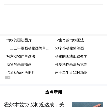
港创业，成立了三锋科技控股，主营高端汽
车配件供应链业务。仅仅3年后，曹德旺便出
手收购了三锋集团。彼时，市场将这一举措
解读为曹德旺“逼”儿子继承家产。
最终，曹晖再次回归福耀，出任副董事长一
职。
交班后的曹德旺仍是福耀玻璃的实控人，目
前间接持有上市公司14.98%的股份。10月16
日，福耀玻璃的股价为66.88元/股，总市值为
1745亿元。以此计算，曹德旺的身价约为260
热点新闻
亿元。
霍尔木兹协议将近达成，美