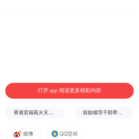
司交给他们去历练。”值得注意的是，此前曹
德旺曾称“曹晖不想接班福耀玻璃”，但曹德
旺一直将曹晖视作未来的接班人。
曹德旺出生于1946年，年轻时家境贫寒，曾
在街头卖过烟丝、贩过水果、拉过板车、修
过自行车。在30岁那年，曹德旺进入福清高
山镇异型玻璃厂当采购员，这也是其第一次
接触玻璃行业。
打开 app 阅读更多精彩内容
1983年，这家玻璃厂因亏损走到了倒闭边
缘，曹德旺联合多位合伙人将这家公司承包
香港宏福苑火灾跨部门调查最终报告：大火或由烟头引起
鼓励领导干部带头休假之后又撤回文件，到底什么意思嘛？
了下来。4年后，曹德旺又进军汽车玻璃行
业，创建了耀华汽车玻璃公司，即福耀玻璃