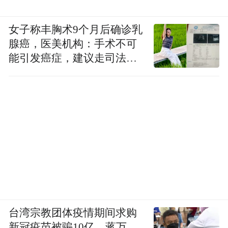
女子称丰胸术9个月后确诊乳
腺癌，医美机构：手术不可
能引发癌症，建议走司法途
径
台湾宗教团体疫情期间求购
新冠疫苗被骗10亿，蒋万