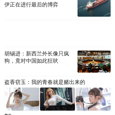
在曹德旺宣布退任董事长当日，福耀玻璃还
伊正在进行最后的博弈
发布了2025年三季报。
今年前三季度，福耀玻璃实现营收333.02亿
元，同比增长17.62%；归母净利润70.64亿
元，同比增长28.93%。
胡锡进：新西兰外长像只疯
得益于近年来汽车产业的高速发展，福耀玻
狗，竟对中国如此狂吠
璃的业绩水涨船高。2021年至2024年期间，
公司每年都实现了18%以上的营收与归母净
盗香窃玉：我的青春就是赌出来的
利润增长。
随着业绩提升，福耀玻璃的股价整体走高。
2024年初至今，公司股价累计涨幅近80%，