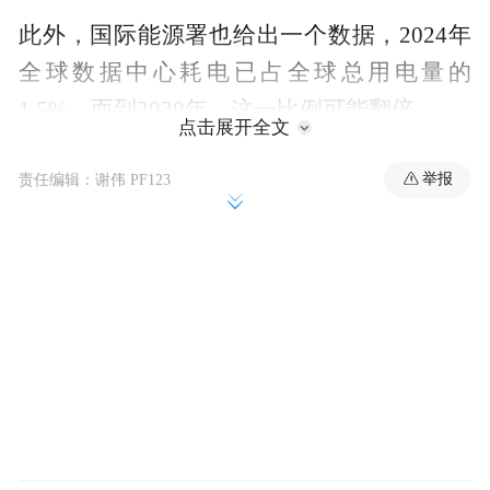
此外，国际能源署也给出一个数据，2024年
全球数据中心耗电已占全球总用电量的
1.5%，而到2030年，这一比例可能翻倍。
点击展开全文
无论是160%，还是翻倍（100%），这都充
举报
责任编辑：谢伟 PF123
分说明了需求十分惊人！
人工智能经济的发展，已经开始推着电力周
期走向新一轮景气度了。
其中，电力行业里的火力发电更是将迎来困
境反转，长期坐冷板凳的局面终将结束。而