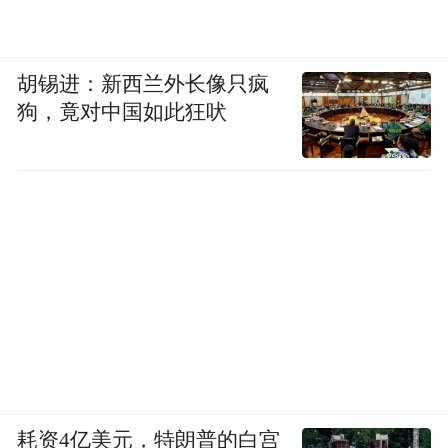
而站在当下，火力发电行业一方面受益于煤
炭价格下跌带来的成本降低，另一方面受益
胡锡进：新西兰外长像只疯
于融资成本下降，两者共振带来的整个行业
狗，竟对中国如此狂吠
的毛利率快速改善，现金流质量大幅提升。
趋势一旦形成便会自我加强，这种加强的趋
势，又是利润奔跑过程中最好的朋友。
耗资4亿美元，特朗普的白宫