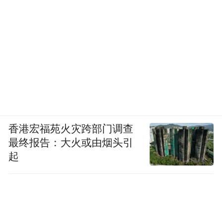
同期节省3.89亿元。
按照年度来看的话，企业这两年，每一年都
比上一年节省5、6亿元，化债成果相当成
功！
当下，不仅仅大唐发电一家企业是这样，而
是整个火电企业的现状都是如此：借钱金额
香港宏福苑火灾跨部门调查
大了，借贷周期也长了，但是利率却在下
最终报告：大火或由烟头引
降。大家想象一下场景，我们能够借新还旧
起
的房贷金额更多了，房贷时间也更长了，但
是利率却更低了。
为什么在很多企业都要断炊的时候，还有那