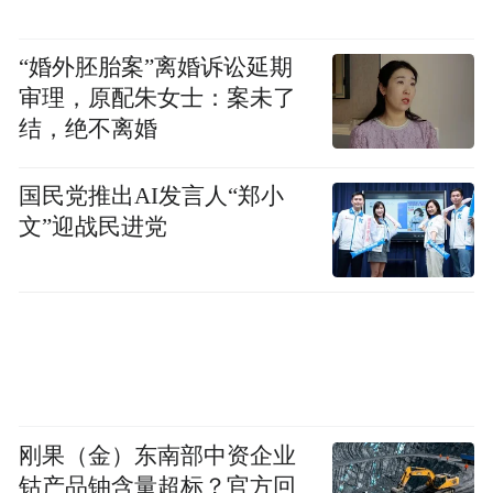
这意思就是，火电行业的化债工作在全国范
围来看都是非常出色。
“婚外胚胎案”离婚诉讼延期
审理，原配朱女士：案未了
火电行业属于高负债行业，普遍的负债都在
结，绝不离婚
60%、70%以上，过去每年高企的债务利息
总是压得企业想要喘一口气都很难。
国民党推出AI发言人“郑小
文”迎战民进党
拿个数据对比一下。
2020年6月时，中国证券网发布了一则关于火
电企业大唐发电的融资公告，提到，大唐发
电本期中期票据的发行额为15亿元人民币，
期限为3+N，单位面值为100元人民币，票面
刚果（金）东南部中资企业
利率为3.79%，募集资金将用于偿还公司未来
钴产品铀含量超标？官方回