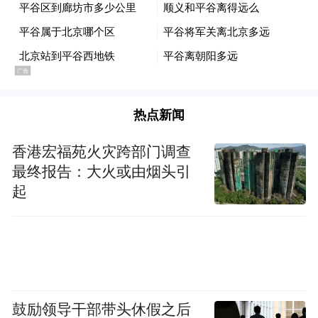
山、月亮总会升起，而煤电也一样，有低
谷、自然也会有高谷。
煤电利润的大幅增加，正是周期的体现。
热点新闻
因为煤炭价格下跌了。
香港宏福苑火灾跨部门调查
这里就有个历史遗留的问题了，煤的价格是
最终报告：大火或由烟头引
市场经济，而电的价格却不完全是市场经
起
济。所以，在电价不怎么波动的前提下，煤
炭的价格就成了制约利润的关键因素。
煤炭价格上涨的时候，电力企业就是亏损，
也要咬着牙关继续发电，绝不能拉闸限电，
鼓励领导干部带头休假之后