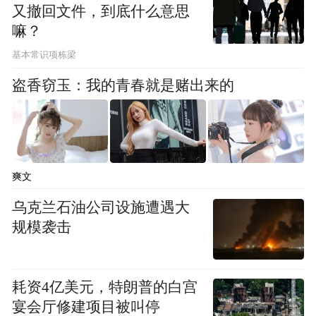
这个时候就是煤电行业的低谷期。
又撤回文件，到底什么意思
嘛？
反过来说，煤炭价格下跌的时候，煤电企业
基本常识项栋梁
的利润就会噌噌上涨，也是整个产业链对煤
盗香窃玉：我的青春就是赌出来的
电的反哺时期。
电价小幅波动，甚至略有下行的周期里。这
个企业的销售毛利率从2024年上半年的
爽文
15.43，到今年上半年的18.55%，增长20%，
乌克兰石油公司设施遭遇大
就是在说明企业的成本下降得更快。
规模袭击
公司报告里也提到了，毛利率的上涨主要系
煤价的下降。
耗资4亿美元，特朗普的白宫
宴会厅修建项目被叫停
利润的大幅上涨，这对于企业来讲是行业周