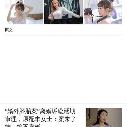
爽文
“婚外胚胎案”离婚诉讼延期
审理，原配朱女士：案未了
结，绝不离婚