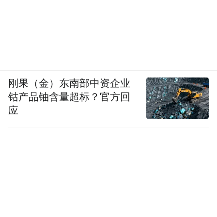
么多金融机构愿意降价借钱给火电企业？
因为，金融机构总是“嫌贫爱富”，他们一方
面在响应国家的号召，要降低企业的融资成
本。而另一方面，他们总是优先，甚至低价
借给那些利润不错的企业，以免造成自身的
刚果（金）东南部中资企业
坏账。
钴产品铀含量超标？官方回
应
火电企业恰巧在利润大幅改善，银行也就赶
巧锦上添花了。
展望未来，全球电力需求正如高盛所说，持
续增长的趋势在人工智能的带动下已经形成
共识，成为经济竞争的关键领域。