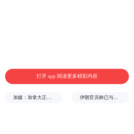
这背后的本质更是因为火力发电的稳定性，
不仅仅是国民生计的刚需，也是整个人工智
能经济发展的重要调峰应急的中流砥柱。
银河证券的研究更是一针见血地指出，火电
的保供即调节价值不可替代！
所以结论很明显，火力发电的需求端，不仅
打开 app 阅读更多精彩内容
不会因为经济的发展而退到幕后，反而会因
为经济的发展表现出独一无二的优势。
加媒：加拿大正与美国商讨，以贸易让步换取部分关税减免
伊朗官员称已与阿曼就霍尔木兹海峡通行问题明确总体框架
事实上，这些都已经体现在了数据中。
就随便拿一家火力发电的上市公司来说，