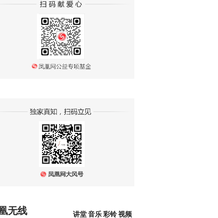
凰无线
讲堂
音乐
彩铃
视频