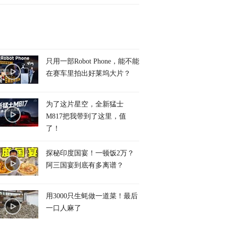
只用一部Robot Phone，能不能
在赛车里拍出好莱坞大片？
为了这片星空，全新猛士
M817把我带到了这里，值
了！
探秘印度国宴！一顿饭2万？
阿三国宴到底有多离谱？
用3000只生蚝做一道菜！最后
一口人麻了