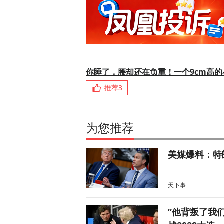
你睡了，腰却还在负重！一个9cm高
推荐
3
为您推荐
美媒爆料：特
天下事
“他背叛了我