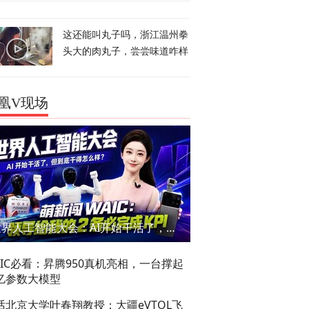
这还能叫丸子吗，浙江温州拳
头大的肉丸子，尝尝味道咋样
凰V现场
世界人工智能大会：AI开始干活了，但到底干的怎么样？萌新闯WAIC
AIC必看：昇腾950真机亮相，一台撑起
亿参数大模型
话北京大学叶春翔教授：大疆eVTOL飞