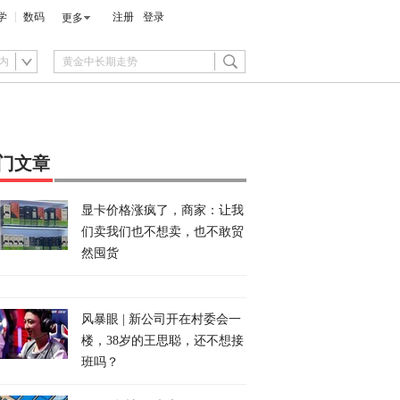
学
数码
注册
登录
更多
内
门文章
显卡价格涨疯了，商家：让我
们卖我们也不想卖，也不敢贸
然囤货
风暴眼 | 新公司开在村委会一
楼，38岁的王思聪，还不想接
班吗？