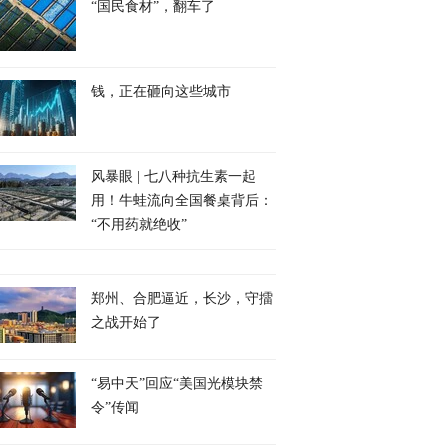
“国民食材”，翻车了
钱，正在砸向这些城市
风暴眼 | 七八种抗生素一起
用！牛蛙流向全国餐桌背后：
“不用药就绝收”
郑州、合肥逼近，长沙，守擂
之战开始了
“易中天”回应“美国光模块禁
令”传闻