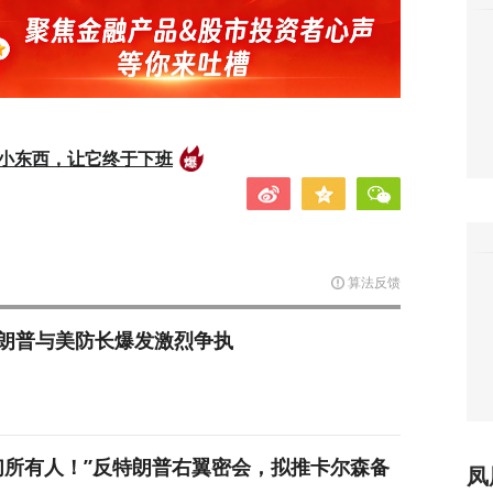
的小东西，让它终于下班
算法反馈
朗普与美防长爆发激烈争执
们所有人！”反特朗普右翼密会，拟推卡尔森备
凤