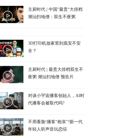
主厨时代 | 中国”最贵“大排档
潮汕扫地僧：双生不夜粥
3D打印机放家里到底安不安
全？
主厨时代 | 最贵大排档双生不
夜粥 潮汕扫地僧 预告片
对谈小宇宙播客创始人，AI时
代播客会被取代吗?
不用看脸!播客“相亲”?新一代
年轻人听声音玩恋综