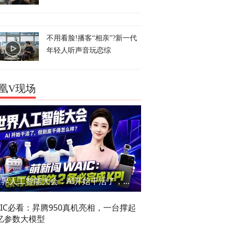
不用看脸!播客“相亲”?新一代
年轻人听声音玩恋综
凰V现场
世界人工智能大会：AI开始干活了，但到底干的怎么样？萌新闯WAIC
AIC必看：昇腾950真机亮相，一台撑起
亿参数大模型