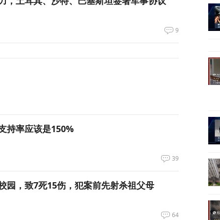
力，土耳其、沙特、巴基斯坦签署军事协议
9
支持率应该是150%
39
校园，致7死15伤，犯案前先射杀祖父母
64