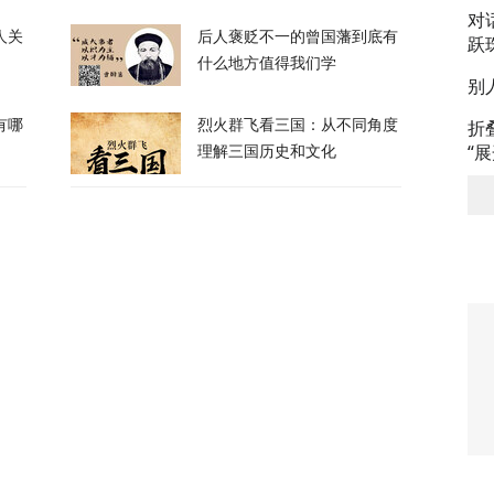
对
人关
后人褒贬不一的曾国藩到底有
跃
私下支持万斯参加下届美国大选
什么地方值得我们学
别
折
有哪
烈火群飞看三国：从不同角度
3
“
理解三国历史和文化
升机遭遇飞行安全事件，现场监控画面曝光
12
，台军丢盔弃甲，赖清德深夜逃跑，赌解放军
12
政客广岛致辞：不提美国是投弹国，却批评俄