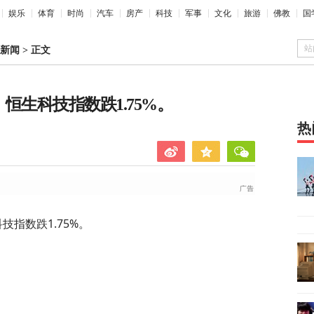
娱乐
体育
时尚
汽车
房产
科技
军事
文化
旅游
佛教
国
站
新闻
>
正文
，恒生科技指数跌1.75%。
热
技指数跌1.75%。