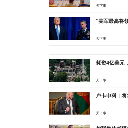
天下事
“美军最高将
天下事
耗资4亿美元
天下事
卢卡申科：将
天下事