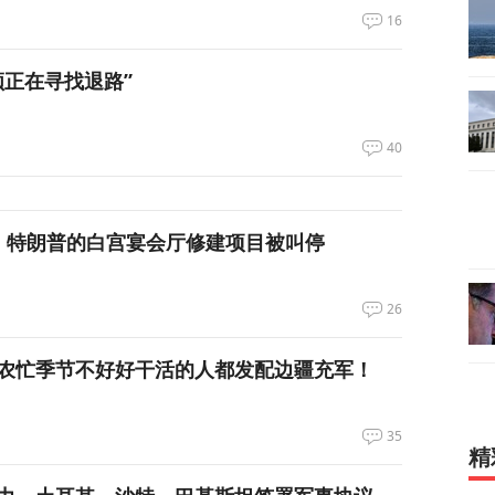
16
领正在寻找退路”
40
，特朗普的白宫宴会厅修建项目被叫停
26
农忙季节不好好干活的人都发配边疆充军！
35
精