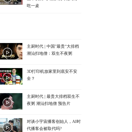
吃一桌
主厨时代 | 中国”最贵“大排档
潮汕扫地僧：双生不夜粥
3D打印机放家里到底安不安
全？
主厨时代 | 最贵大排档双生不
夜粥 潮汕扫地僧 预告片
对谈小宇宙播客创始人，AI时
代播客会被取代吗?