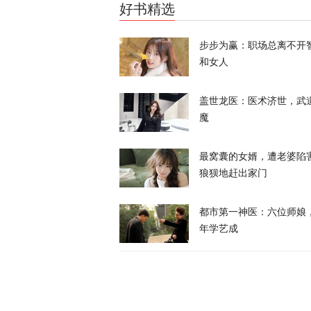
好书精选
天下事
步步为赢：职场总离不开
和女人
盖世龙医：医术济世，武
魔
西班牙前线观
命游向欧洲？
最窝囊的女婿，遭老婆陷
凤凰大参考
狼狈地赶出家门
一个月囤20
都市第一神医：六位师娘
寻味？
年学艺成
又又切克闹
美媒爆料：特