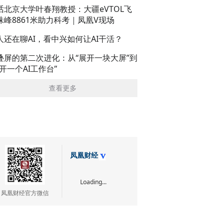
话北京大学叶春翔教授：大疆eVTOL飞
珠峰8861米助力科考｜凤凰V现场
人还在聊AI，看中兴如何让AI干活？
叠屏的第二次进化：从“展开一块大屏”到
展开一个AI工作台”
查看更多
凤凰财经
Loading...
凤凰财经官方微信