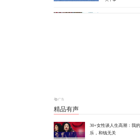
美防长将被撤
天下事
伊朗议会议长
天下事
28枚导弹零
天下事
精品有声
30+女性谈人生高潮：我
乐，和钱无关