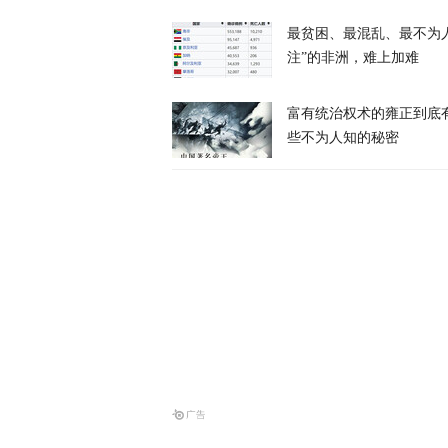
最贫困、最混乱、最不为
美媒：特朗普
注”的非洲，难上加难
富有统治权术的雍正到底
天下事
些不为人知的秘密
特朗普所乘直
天下事
岛内演习首日
抓不到？
又又切克闹
俄方痛斥日本
罗斯