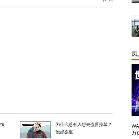
换？特朗普回应
119
喊话：别再作秀了！
凤
83
拦截！基辅防空失灵，西方靠不住了
362
的快
为什么总有人想去盗曹操墓？
W
万
他那么抠