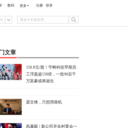
学
数码
注册
登录
更多
内
门文章
150.8元/股！宇树科技早期员
工浮盈超150倍，一批90后千
万富豪或将诞生
梁文锋，只想用座机
风暴眼 | 新公司开在村委会一