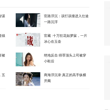
374
智谋
官路浮沉：误打误撞进入仕途
一路沉浮
道镇
官藏 :十万狂花如梦寐，一片
冰心在玉壶
察：一条社交媒体视频，为何让上万年轻人赌
害被
绝地反击:得罪顶头上司被穿
40
小鞋后
万吨！美国囤铜量或破百年纪录，背后意图耐人
，五
商海浮沉录:真正的高手纵横
开阖
8
朗普与美防长爆发激烈争执