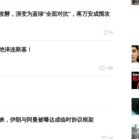
发酵，演变为蓝绿“全面对抗”，蒋万安成围攻
6
绝泽连斯基！
100
峡，伊朗与阿曼被曝达成临时协议框架
20