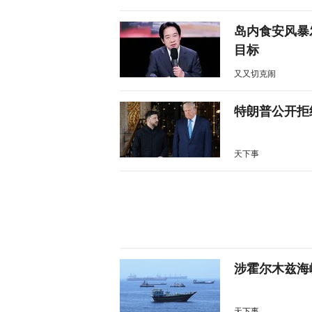
岛内食安风暴
目标
又又切克闹
特朗普公开拒
天下事
涉霍尔木兹海
天下事