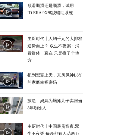
顺滑顺滑还是顺滑，试用
ID.ERA 9X驾驶辅助系统
主厨时代丨人均千元的大排档
逆势而上？ 双生不夜粥：消
费群体一直在 只是换了个地
方
把副驾宠上天，东风风神L8Y
的家庭幸福密码
旅途｜妈妈为脑瘫儿子卖房当
8年蜘蛛人
主厨时代丨中国最贵宵夜:双
生不夜粥 每晚都有人花两万