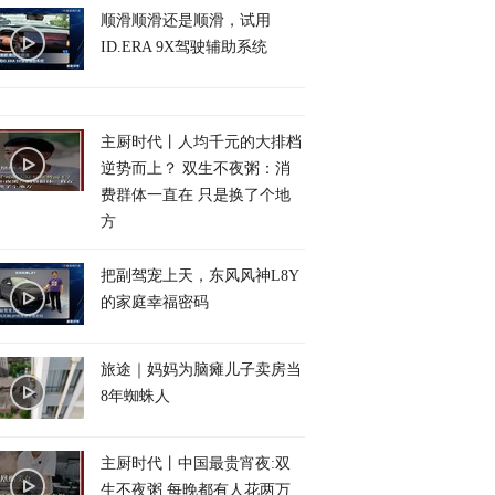
顺滑顺滑还是顺滑，试用
ID.ERA 9X驾驶辅助系统
主厨时代丨人均千元的大排档
逆势而上？ 双生不夜粥：消
费群体一直在 只是换了个地
方
把副驾宠上天，东风风神L8Y
的家庭幸福密码
旅途｜妈妈为脑瘫儿子卖房当
8年蜘蛛人
主厨时代丨中国最贵宵夜:双
生不夜粥 每晚都有人花两万