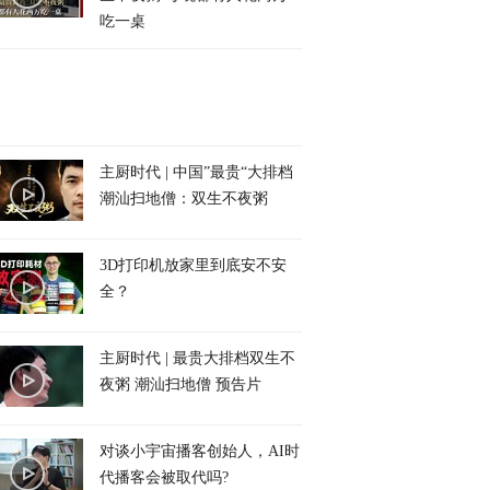
吃一桌
主厨时代 | 中国”最贵“大排档
潮汕扫地僧：双生不夜粥
3D打印机放家里到底安不安
全？
主厨时代 | 最贵大排档双生不
夜粥 潮汕扫地僧 预告片
对谈小宇宙播客创始人，AI时
代播客会被取代吗?