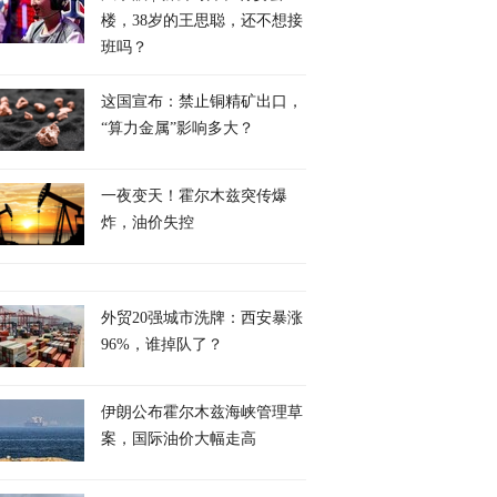
楼，38岁的王思聪，还不想接
班吗？
这国宣布：禁止铜精矿出口，
“算力金属”影响多大？
一夜变天！霍尔木兹突传爆
炸，油价失控
外贸20强城市洗牌：西安暴涨
96%，谁掉队了？
伊朗公布霍尔木兹海峡管理草
案，国际油价大幅走高