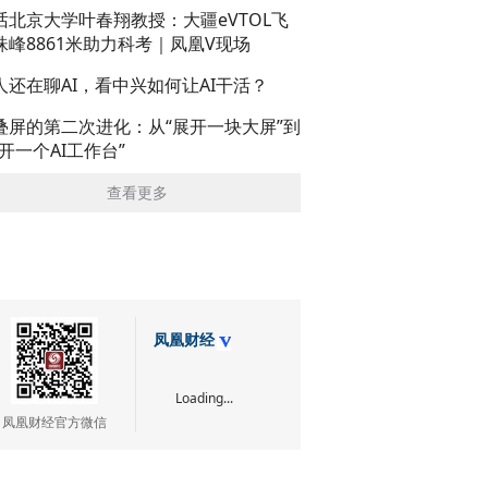
话北京大学叶春翔教授：大疆eVTOL飞
珠峰8861米助力科考｜凤凰V现场
人还在聊AI，看中兴如何让AI干活？
叠屏的第二次进化：从“展开一块大屏”到
展开一个AI工作台”
查看更多
凤凰财经
Loading...
凤凰财经官方微信