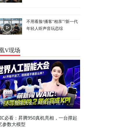
不用看脸!播客“相亲”?新一代
年轻人听声音玩恋综
凰V现场
世界人工智能大会：AI开始干活了，但到底干的怎么样？萌新闯WAIC
AIC必看：昇腾950真机亮相，一台撑起
亿参数大模型