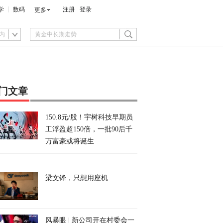
学
数码
注册
登录
更多
内
门文章
150.8元/股！宇树科技早期员
工浮盈超150倍，一批90后千
万富豪或将诞生
梁文锋，只想用座机
风暴眼 | 新公司开在村委会一