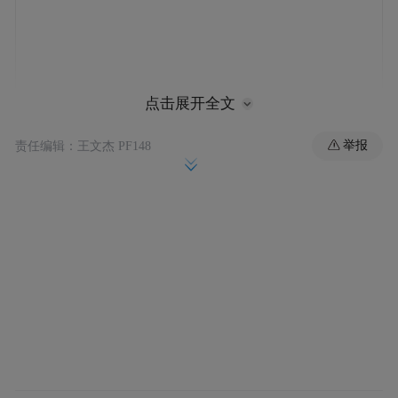
点击展开全文
举报
责任编辑：王文杰 PF148
上周五，纳斯达克指数在盘中一度下跌
1.9%，但随后迅速收复失地，最终收涨
0.1%。
英伟达上周股价勉强收涨，这为其本周三公
布的财报提供了一个相对平稳的起点。
与此同时，与OpenAI相关的循环交易公司面
临大幅下跌。甲骨文股价上周下跌超9%，数