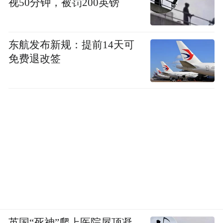
视50分钟，被罚200英镑
东航发布新规：提前14天可
免费退改签
招股意向书显示，中国铀业基于天然铀业务
收入及利润增长，预计其2025年全年的营业
收入为195亿元至200亿元，同比增长12.86%
至15.75%；归母净利润为16亿元至16.50亿
元，同比增长9.70%至13.13%。
英国“死神”爬上医院屋顶凝