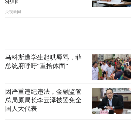
犯罪
中国铀业是中核集团的重要子企业之一，也
央视新闻
是国内天然铀资源开发的专营企业，在国内
天然铀产业具有主导地位。目前，中国铀业
拥有17宗国内天然铀或铀钼矿的采矿权，均
坐落在国内已探明天然铀资源丰富和优质的
马科斯遭学生起哄辱骂，菲
地区。
总统府呼吁“重拾体面”
根据WNA数据，中国铀业的天然铀产量连续
多年稳居全球前列，下属罗辛铀矿是全球产
因严重违纪违法，金融监管
量第六大铀矿山和第二大露天铀矿山。
总局原局长李云泽被罢免全
国人大代表
2022年至2024年及2025年上半年，中国铀业
的营业收入分别为105.35亿元、148.01亿
元、172.79亿元及95.51亿元，归母净利润分