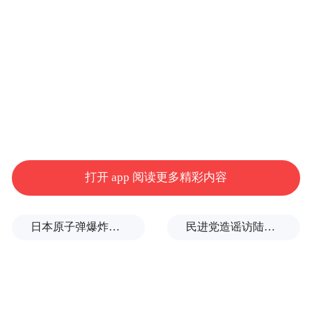
上发行数量为1301万股。投资者参与网上申
购精创电气，申购数量上限为65.07万股。
精创电气的主营业务是冷链设备智能控制
器、医药与食品冷链监测记录仪、制冷热泵
检测仪表，以及环境颗粒物检测仪器等产品
的研发、生产和销售，并提供物联网和基于
云的系统解决方案，已被评为国家级专精特
打开 app 阅读更多精彩内容
新“小巨人”企业。
日本原子弹爆炸亲历者反对高市修改无核三原则，“她应该下台”
民进党造谣访陆台胞失联，夏立言：数据打脸！台湾民众会“用脚投票”
目前，精创电气进入松下、海尔及海信等制
冷设备龙头企业的供应链体系，并在国际制
冷暖通、医药及食品市场与Tempmate
GmbH、TAMTEC CNS等超过50家国际品牌