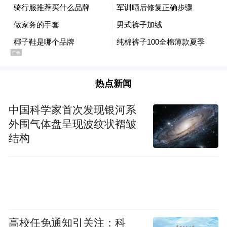
来源：精创电气招股说明书
热点新闻
中国铀业在国内天然铀产业占据主导地位
中国科学家首次发现银河系
外围气体盘呈现波纹状褶皱
中国铀业的申购代码是001280，发行价与发
结构
行市盈率均尚未披露，参考行业市盈率为
27.73倍。
中国铀业此次发行总数为2.48亿股，其中网
上发行数量为5212万股。投资者参与网上申
高校任免通知引关注：科
购中国铀业，申购数量上限为5.2万股，顶格