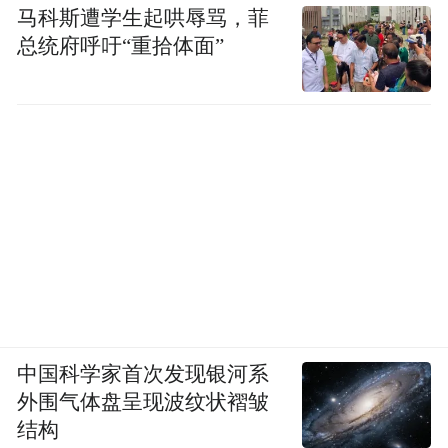
马科斯遭学生起哄辱骂，菲
总统府呼吁“重拾体面”
中国科学家首次发现银河系
外围气体盘呈现波纹状褶皱
结构