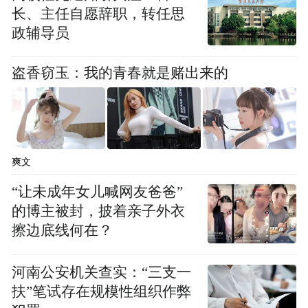
长、主任自愿辞职，转任思
申购需配深市市值52万元。
政辅导员
中国铀业主要从事天然铀资源的采冶、销售
盗香窃玉：我的青春就是赌出来的
及贸易，以及独居石、铀钼、钽铌等放射性
共伴生矿产资源综合利用及产品销售，主要
产品为天然铀、氯化稀土、四钼酸铵、五氧
化二钽和五氧化二铌。
爽文
“让未成年女儿喊网友爸爸”
天然铀是核工业发展的基础原料，随着核能
的博主被封，披着亲子外衣
发展将产生持续稳定增长的市场需求。世界
擦边底线何在？
核协会发布的《核燃料报告：2025—2040年
全球需求和供应情景》预测，2040年全球天
河南公安机关查实：“三支一
然铀需求将最高上升到20.46万tU（吨铀）。
扶”笔试存在规模性组织作弊