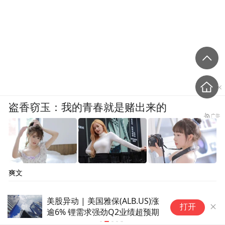
盗香窃玉：我的青春就是赌出来的
爽文
港股异动 | 宁德时代(03750)转
储
打开
跌逾3% 机构指公司二季度毛利
增
逊于预期触发市场新一轮忧虑
（