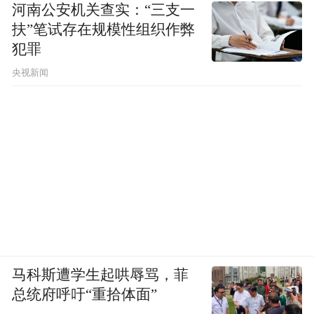
河南公安机关查实：“三支一
扶”笔试存在规模性组织作弊
犯罪
央视新闻
马科斯遭学生起哄辱骂，菲
总统府呼吁“重拾体面”