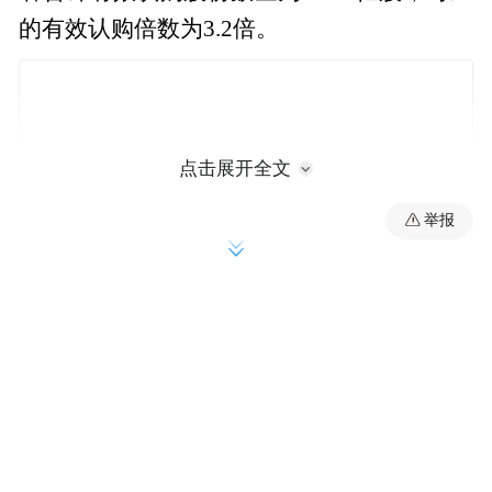
的有效认购倍数为3.2倍。
点击展开全文
举报
有公募基金人士向第一财经记者表示，今天
询价的时候，就知道其实底价并不是七折或
者八折那么低，从结果来看定价并不算低，
宁德时代依然是很优质的资产。