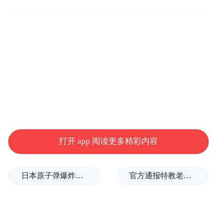
11月14日的公告当中，宁德时代称，黄世霖
与中金公司综合考虑股东自身资金需求等因
素，协商确定本次询价转让的价格下限不低
于发送认购邀请书之日前20个交易日宁德时
代股票交易均价的70%。
这并非黄世霖首次减持，2022年1月11日到6
月1日，黄世霖就已经通过大宗交易方式多次
减持宁德时代，按照前复权价格计算，2022
打开 app 阅读更多精彩内容
年上半年宁德时代股价在180元到330元之间
波动。
日本原子弹爆炸亲历者反对高市修改无核三原则，“她应该下台”
官方通报特教老师招聘违规事件
此外，宁德时代近50%的H股IPO基石投资者