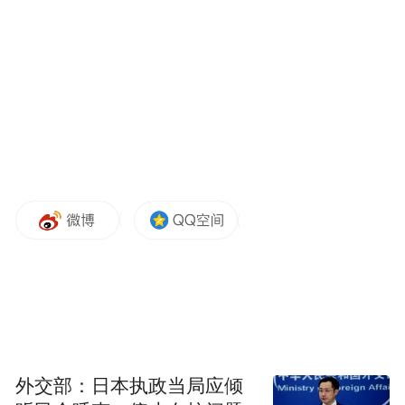
锁定股份将于2025年11月20日起解禁（上市
半年后），合共大约7750万股，市值超过400
亿港元。
有业内人士认为，宁德时代面临的风险还包
括明年新能源汽车购置税恢复征收，碳酸锂
价格上涨造成成本上升等，能把多少转嫁给
车企存在疑问。11月17日，碳酸锂期货主力
合约触及涨停，涨幅达9%，报95200元/吨，
相比半年前低点暴涨63%。
2025年是中国对新能源汽车免征车辆购置税
的最后一年。2026年和2027年购买新能源汽
车的个人或单位，将会被恢复征收车辆购置
外交部：日本执政当局应倾