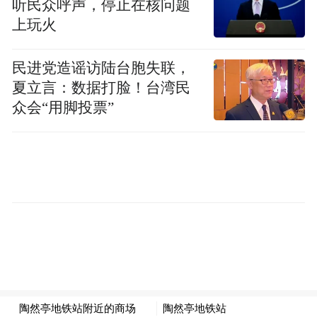
税，目前车购税税率为10%，新能源汽车减
听民众呼声，停止在核问题
上玩火
半征税意味着实际税率为5%。
民进党造谣访陆台胞失联，
夏立言：数据打脸！台湾民
众会“用脚投票”