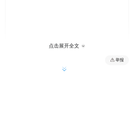
点击展开全文
RBC BlueBay资产管理公司投资长Mark
举报
Dowding表示，如果高市失去政策信誉，投
资者就会开始抛售所有资产。