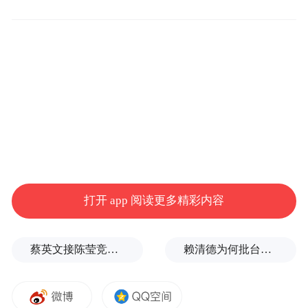
高市早苗
本周的跨资产抛售凸显了所谓高市交易的“脆
弱性”，随着市场押注高市的财政扩张政策将
提振经济增长，日本股市在10月创下纪录新
高。然而，高市就任首相不到一个月，日经
225指数就抹去了自10月21日她当选以来的所
打开 app 阅读更多精彩内容
有涨幅，给投资者敲响了警钟。
蔡英文接陈莹竞选总部主委？郭正亮爆玄机：她的谋划是陈其迈
赖清德为何批台中？岛内媒体人曝蔡英文让他压力大
Asymmetric Advisors Pte.的日本股票策略师
Amir Anvarzadeh表示，蜜月期结束了。虽然
交易员最初都对高市及其刺激政策欢呼雀