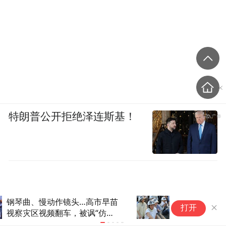
特朗普公开拒绝泽连斯基！
被核打击81年后，日本广岛废
动
打开
墟旁响起抗议声：拒绝拥核
主