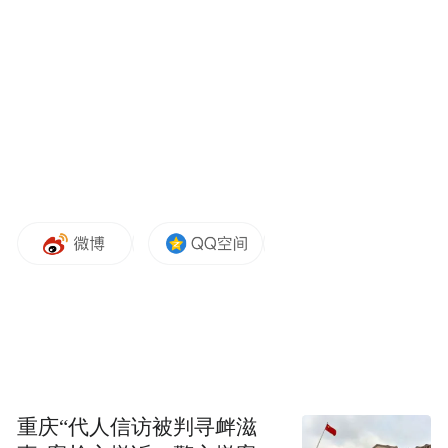
分别被判处有期徒刑九年六个月、七年六个
月。但广东省梅州市中级人民法院二审认
为，该判决认定部分事实不清，裁定撤销原
判并发回重审。2024年8月，广东省高级人民
法院下发《指定管辖决定书》，决定将案件
移交佛山市顺德区人民法院审理。
宁远喜在1994年参加工作，1995年进入宝丽
华集团，2000年，时年30岁的他出任宝新能
源董事长，当时被媒体报道称为“A股最年轻
董事长”“打工皇帝”。
今年6月至9月期间，顺德区人民法院公开审
理了该案件，其中庭审时长达46天，引起不
重庆“代人信访被判寻衅滋