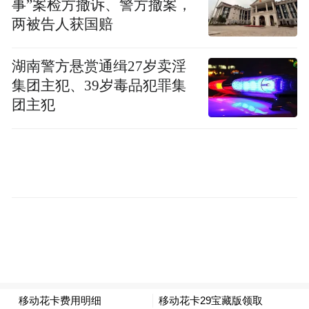
少关注。庭审中，宁远喜、温惠均坚持无
事”案检方撤诉、警方撤案，
两被告人获国赔
罪。近日，记者从宁远喜家属获悉，案件的
审理期限将延长至12月11日。
湖南警方悬赏通缉27岁卖淫
集团主犯、39岁毒品犯罪集
团主犯
庭审吸引了不少律师和媒体关注 图片来源：每经
记者 吴泽鹏 摄