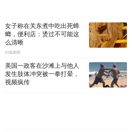
女子称在关东煮中吃出死蟑
螂，便利店：烫过不可能这
么清晰
闪电新闻
美国一政客在沙滩上与他人
发生肢体冲突被一拳打晕，
视频疯传