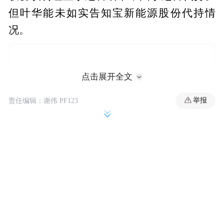
但叶华能未如实告知宝新能源股份代持情
况。
点击展开全文
举报
责任编辑：谢伟 PF123
违规减持事项也与上述代持股份有关。2021
年12月20日至12月27日期间，部分代持股份
出售涉及违规减持，违规减持比例1.1%，违