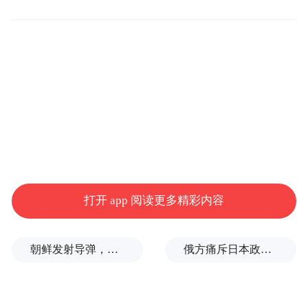
规减持金额1.41亿元，叶华能对违规减持事
项负有责任。
宝新能源在公告中称，上述事项不涉及上市
公司现任董事、高级管理人员，不会影响公
司正常的生产经营活动，公司生产经营情况
一切正常。
记者查询到，去年4月，宝新能源曾发布更正
及致歉公告，对叶华能曾取得香港居留权事
打开 app 阅读更多精彩内容
项、股东代持事项等进行补充披露。
朝鲜发射导弹，高市早苗指示：全力收集情报
俄方痛斥日本政客广岛致辞：不提美国是投弹国，却批评俄罗斯
宁远喜是宝新能源原董事长，其与宝丽华集
团原总经理温惠被控合谋职务侵占，后一审