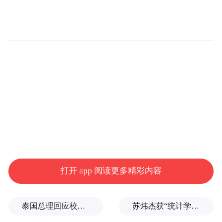
打开 app 阅读更多精彩内容
泰国总理回应校园枪击事件：这是很不幸的事情
苏炜杰获“统计学界的诺贝尔奖”，又是北大数院07级