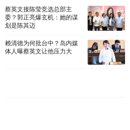
蔡英文接陈莹竞选总部主
委？郭正亮爆玄机：她的谋
划是陈其迈
赖清德为何批台中？岛内媒
体人曝蔡英文让他压力大