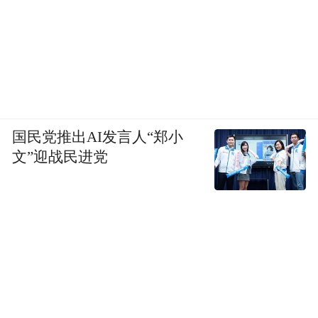
International Prestige Brand Award
｜
Entrepreneur of the year 2025
国
际至尊品
牌大奖之2025年度企业家大奖
1.Nelson Ooi Teik Seng
Managing Director of DCG Holding Sdn Bhd
国民党推出AI发言人“郑小
文”迎战民进党
International Prestige Brand Award :
Emerging Brand of the year 2025
国际至尊品牌大奖之2025年度新锐品牌大奖
1.Pusat Rawatan Mata AMIIN Eye Specialist
Centre