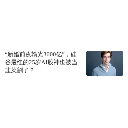
6.Long Wan Ching
Thatcam Marketing Sdn Bhd
7.Lum Jun Mun
“新婚前夜输光3000亿”，硅
谷最红的25岁AI股神也被当
LETS Specialist Malaysia Sdn Bhd
韭菜割了？
8.Yin Mun Hou
Yin Renovation Work
9.