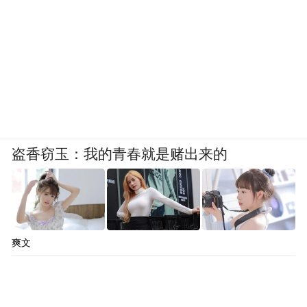
1. Coeur Joli
2. Gold Wood Asia Sdn Bhd
3. LETS Specialist Malaysia Sdn Bhd
4. M.B.L Consultant Advisory
盗香窃玉：我的青春就是赌出来的
5. The Infinite Estate Sdn Bhd
6. V&V Engineering Sdn Bhd
爽文
7. Yin Group
Asia Honesty Enterprise Awards 2025