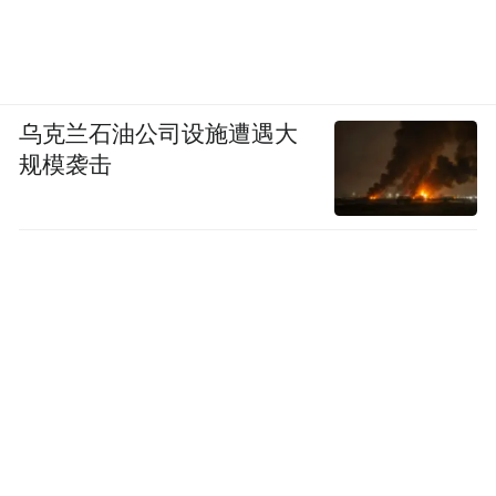
1. Datuk Susan Chang Huan Soon
2. Dr. Delia Su Hwei Tchzee
3. Kyan Shout Che
乌克兰石油公司设施遭遇大
规模袭击
Golden Phoenix Awards | Entrepreneur
Awards 2025
金凤奖之企业家大奖
2025
1.Seah Siew Hua
Founder of Mgold All About Beauty Services
Golden Phoenix Awards | Cultural