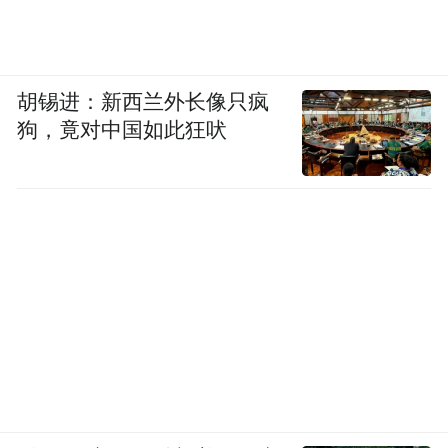
8. Miracle Trading Haus Sdn Bhd
胡锡进：新西兰外长像只疯
9. Perfect Pinnacle Sdn Bhd
狗，竟对中国如此狂吠
10. Qi And Acupuncture Sdn Bhd
11. S Lite Electrical & Engineering Sdn Bhd
12. Shield Floor Sdn Bhd
13. Skin Paradise Sdn Bhd
14. The Infinite Estate Sdn Bhd