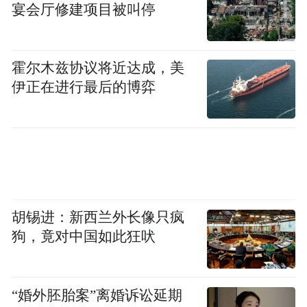
宴会厅修建项目被叫停
霍尔木兹协议将近达成，美
伊正在进行最后的博弈
胡锡进：新西兰外长像只疯
狗，竟对中国如此狂吠
Raveena Desraj Shrestha、田中园美 Tanaka
Sonomi、Madam Sandra Too Sheau Jiun、颜
德和先生、Prof. Datin Wira Dr. Janet Lo、
“婚外胚胎案”离婚诉讼延期