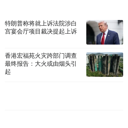
大奖得主-叶秀琴女士更以一曲动人心弦的演
唱，点燃全场荣耀气氛。
特朗普称将就上诉法院涉白
大会也特别邀请以下贵宾发表精彩致辞：
宫宴会厅项目裁决提起上诉
香港宏福苑火灾跨部门调查
最终报告：大火或由烟头引
起