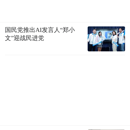
Yumi Lim Yock Siew
Gold Wood Asia Sdn Bhd
国民党推出AI发言人“郑小
Asia Honesty Product Awards 2025
文”迎战民进党
亚洲诚信产品大奖
2025
1.Electrical Construction Services
2.Gold Wood Asia Sdn Bhd
3.Hangcha
4.iLady