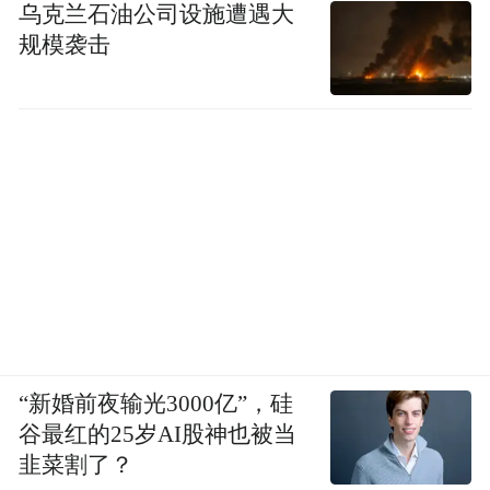
乌克兰石油公司设施遭遇大
化，超微纳米低温技术工程品牌大奖
规模袭击
6.Xttack Event
International Prestige Brand Award 2025 : Best
Brand in Event Organizing
国际至尊品牌大奖之2025年度最佳活动策划
品牌
International Prestige Brand Award
｜
Brand of the year 2025
国
际至尊品牌大奖
“新婚前夜输光3000亿”，硅
之2025年度品牌大奖
谷最红的25岁AI股神也被当
韭菜割了？