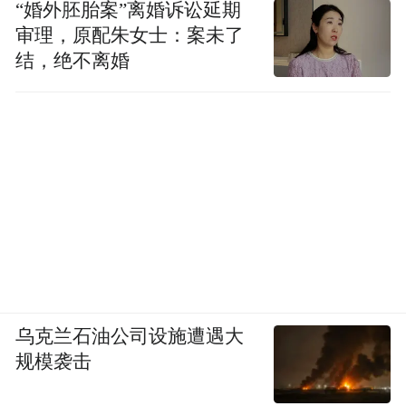
“婚外胚胎案”离婚诉讼延期
5.Infinity G Wrap Sdn Bhd
审理，原配朱女士：案未了
结，绝不离婚
6.KCM MBL Group Sdn Bhd
7.剋新二號
8.Mgold Hair Makeup Studio
9.NMN Gold Star
10.See Therapy Solution
11.The Infinite Estate Sdn Bhd
乌克兰石油公司设施遭遇大
规模袭击
12.Yin Renovation Work