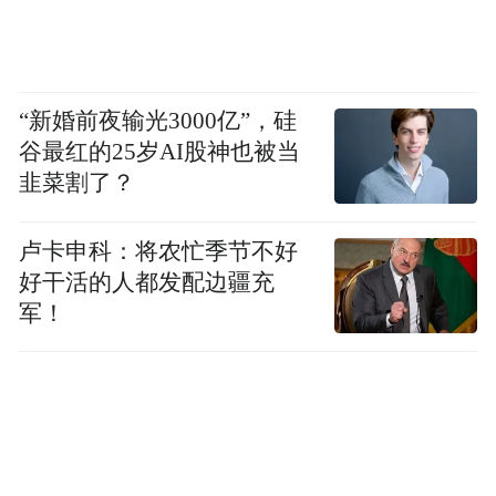
International Prestige Brand Award
｜
Best Brand of the year Award 2025
国际至尊品牌大奖之2025年度最佳品牌大奖
“新婚前夜输光3000亿”，硅
谷最红的25岁AI股神也被当
1.De Dobi Laundry
韭菜割了？
International Prestige Brand Award 2025 : Best
卢卡申科：将农忙季节不好
好干活的人都发配边疆充
Brand in Self Service Laundry
军！
国际至尊品牌大奖之2025年度最佳自助洗衣
品牌
2.Hippo Tours & Travel Sdn Bhd