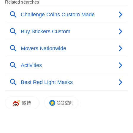
• 第10届马来西亚杰出企业家大奖 – “马来西
亚最具影响力企业家奖”
此次大会特别荣幸迎来两位吉兰丹皇室成员
担任贵宾嘉宾：YM Tengku Puteri Eebtysham
与 YM Tengku Long Hazlan殿下亲临盛会，为
盛典增添皇室光彩。大会在此向两位殿下表
示最深谢意，感激他们为活动带来的荣耀与
支持。现场也由马来西亚国家电视台主播
Hazells Tan隆重主持，并由马来西亚著名文
化表演团 Legasi Seni 呈现精湛开场，带领各
国嘉宾领略大马文化魅力。金凤奖文化成就