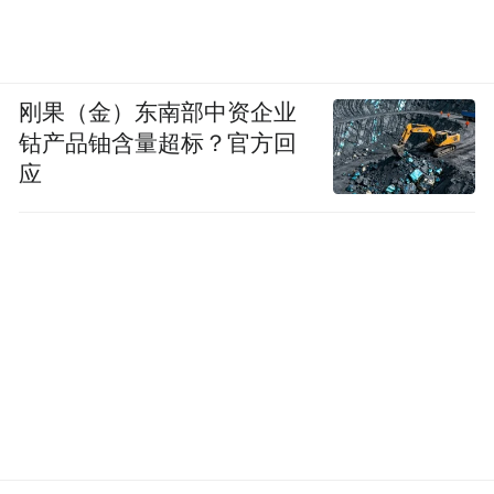
The
13
th
Golden Phoenix Awards 2025
第
13
届金凤奖
2025
刚果（金）东南部中资企业
钴产品铀含量超标？官方回
Golden Phoenix Awards | Supreme
应
Phoenix Awards 2025
金凤奖之至尊金凤大奖
2025
1.Prof. Datin Wira Dr. Janet Lo Yueh Rou
Mateventure Holdings Sdn Bhd
2.Sandra Too Sheau Jiun