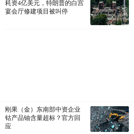
15. V&V Engineering Sdn Bhd
耗资4亿美元，特朗普的白宫
宴会厅修建项目被叫停
16. Yin Renovation Work
17. 株式会社クー・ジョリ(Corporation
Coeur Joli )
18. 株式会社新天地所
Asia Honesty Entrepreneur Awards 2025
亚洲诚信企业家大奖
2025
刚果（金）东南部中资企业
1.Ben Lam –
钴产品铀含量超标？官方回
应
LTM Consulting Sdn Bhd