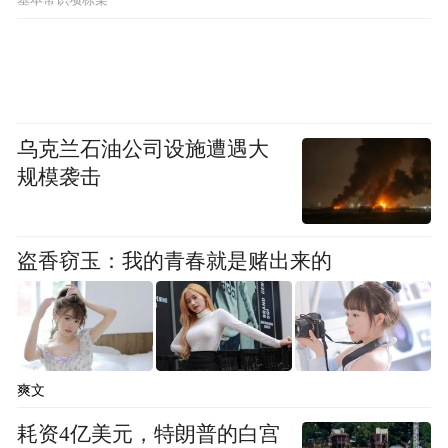
（IWEA）总会长 Dr. Jenny Hoon 博士阁下：
她的发言高度赞扬女性在新时代所扮演的关
键角色，鼓励更多女性挺身领导、创造影响
力。
乌克兰石油公司设施遭遇大
这次本会也非常荣幸获得马来西亚政要的祝
规模袭击
福包括：
盗香窃玉：我的青春就是赌出来的
• YBhg. Datuk Azman bin Abidin，马来西亚首
相政治秘书
• YB Datuk Ts. Mustapha Sakmud，马来西亚
高教部副部长
爽文
耗资4亿美元，特朗普的白宫
当晚出席的国际嘉宾还包括：