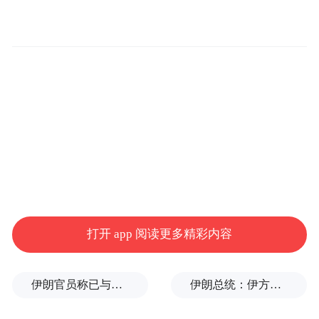
锋到数位创新者，每一位来宾都是“卓越无国
界，诚信是共通语言”的真实见证。这不只是
一场庆典，而是一场将愿景化为现实、将信
念落实为力量的精神仪式。
本次盛典共颁发四大奖项，共有91位杰出人
物与企业荣获殊荣：
• 第13届国际至尊品牌大奖 – “品牌界的诺贝
尔奖”
打开 app 阅读更多精彩内容
• 第13届亚洲诚信大奖 – “亚洲品牌的诚信象
征”
伊朗官员称已与阿曼就霍尔木兹海峡通行问题明确总体框架
伊朗总统：伊方未在涉谅解备忘录的谈判中作任何让步
• 第13届金凤奖 – “全球女性至高荣耀”