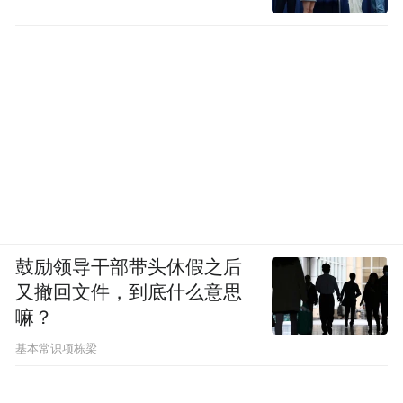
The
13
th
Asia Honesty Awards 2025
第
13
届亚洲诚信大奖
2025
Asia's Top 100 Honesty Brand Award
2025 (10th Consecutive Year)
第
10
次蝉联
亚洲百强诚信品牌大奖
1. WL Chong Sdn Bhd
鼓励领导干部带头休假之后
又撤回文件，到底什么意思
Asia's Top 100 Honesty Brand Award
嘛？
2025
基本常识项栋梁
亚洲百强诚信品牌大奖
2025