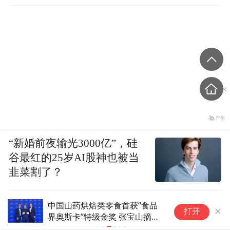
The 10th Malaysia Top Entrepreneur of
the year Award 2025
第十届马来西亚杰出企业家大奖2025
Malaysia Top 20 Entrepreneur of the
year Award
2
025
马来西亚
20
大杰出企业家大奖
2025
“新婚前夜输光3000亿”，硅
谷最红的25岁AI股神也被当
1.Ir. Albert Chang Wan Siong
韭菜割了？
Executive Director & CEO of EI Power
中国山药烘焙类零食首获“食品
半月内两起
Technologies Sdn Bhd
打开
界奥斯卡”特级金奖 张宝山摘得
光，追求“
桂冠
价｜每经热