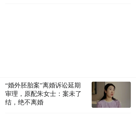
1. BD Red Wine
2. Charm Global Group
3. ESnet Academy
4. EG Tech
5. être Diva
“婚外胚胎案”离婚诉讼延期
6. Jssui
审理，原配朱女士：案未了
结，绝不离婚
7. Shield Floor
8. Tagtoo