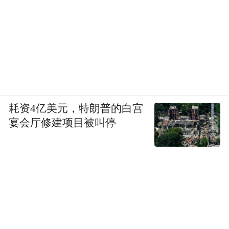
7.Jenny Tan Siew Hong
Director of Easydo Excellent Sdn Bhd
8.Sharon Mak May Cheng
CO-Founder of EI Power Technologies Sdn
耗资4亿美元，特朗普的白宫
宴会厅修建项目被叫停
Bhd
Golden Phoenix Awards | Benevolence
Awards 2025
金
凤奖
之慈善家大
奖
2025