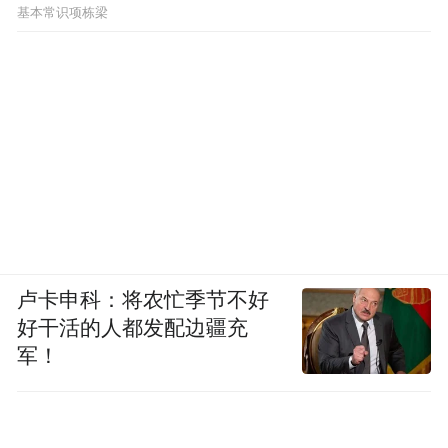
基本常识项栋梁
Director of C&T Esthetic Sdn Bhd
4.Cheryl Teh Yun Pei
Managing Director of YPS Technology Sdn
Bhd
5.Chris Chan Mei Ling
卢卡申科：将农忙季节不好
Founder of Total Tools Online Store Sdn Bhd
好干活的人都发配边疆充
军！
6.Elaine Teh Koon Sim
Director of Team Moxim Sdn Bhd