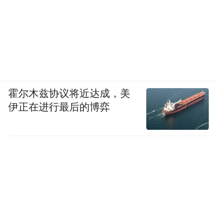
亚洲诚信企业大奖
2025
1. Gold Wood Asia Sdn Bhd
2. Innovedge Maid Agency
霍尔木兹协议将近达成，美
3. JK Debt Collection Sdn Bhd
伊正在进行最后的博弈
4. KCM MBL Group Sdn Bhd
5. LETS Specialist Malaysia Sdn Bhd
6. Mach Family Sdn Bhd
7. MB Car World Sdn Bhd