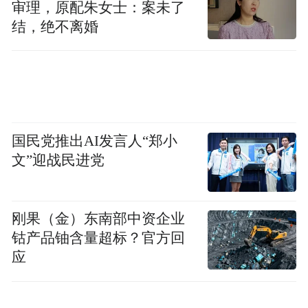
Datuk Wira Lai Dix Son、Jack Tai、YM
审理，原配朱女士：案未了
Tengku Puteri Eebtysham、YM Tengku Long
结，绝不离婚
Hazlan、Dr. Jodness Tan 等。
亚洲领袖盛典已成为一年一度汇聚全球领袖
的高端交流平台，持续推动跨国界的合作、
文化共享与影响力共创。
国民党推出AI发言人“郑小
文”迎战民进党
Asian Leaders Gala 2025 Winners’ Lists
亚洲领袖盛典
2025
获奖名单
刚果（金）东南部中资企业
钴产品铀含量超标？官方回
13
th
International Prestige Brand
应
Award 2025
第
13
届国际至尊品牌大奖
2025