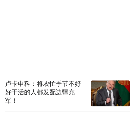
2.江口圣依星
株式会社クー・ジョリ
3.Kenzo Yew Chen Yuen
V&V Engineering Sdn Bhd
4.Koh Kok Siong
卢卡申科：将农忙季节不好
好干活的人都发配边疆充
Maxkoh Malaysia Empire
军！
5.Kow Cheo Mun
KCM MBL Group Sdn Bhd