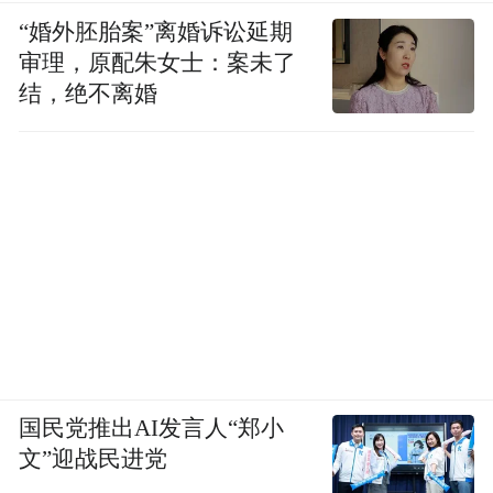
Achievement Awards 2025
“婚外胚胎案”离婚诉讼延期
审理，原配朱女士：案未了
金
凤奖
之文化成就大
奖
2025
结，绝不离婚
1. Abilene Yap Lay Ming
2. Yap Siew Keem
Golden Phoenix Awards | Belle Awards
2025
金
凤奖
之名媛大
奖
2025
国民党推出AI发言人“郑小
1. Loh Kwai Lin 刘桂莲
文”迎战民进党