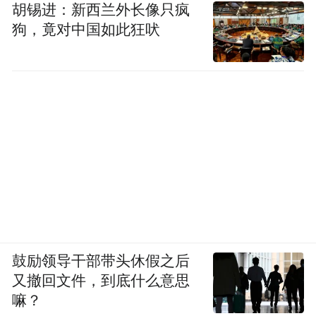
Too Management Holdings Sdn Bhd
胡锡进：新西兰外长像只疯
狗，竟对中国如此狂吠
Golden Phoenix Awards |
Entrepreneurial Excellence Awards 2025
金凤奖之卓越企业家大奖
2025
1.Dr. Delia Su Hwei Tchzee
CEO of Eminence Wealth Advisory Sdn Bhd
2.Angeline Ng Soo Thin
鼓励领导干部带头休假之后
Director of P&A Prospect Sdn Bhd
又撤回文件，到底什么意思
嘛？
3.Brenda Tay Lee Peng