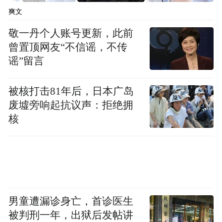
57.1%，比去年同期提升1.8个百分点。
爽文
敬一丹个人账号更新，此前
浙商证券研报观点认为，我国企业积极开辟
曾置顶网友“不信谣，不传
非美市场，以及对非美市场“投资—出口”的
谣”留言
贸易循环，是2025年我国出口韧性的关键支
撑。
被核打击81年后，日本广岛
废墟旁响起抗议声：拒绝拥
今年10月，中美经贸团队通过吉隆坡磋商，
核
达成了多项成果共识。从11月数据来看，我
国对美出口同比降幅仍在扩大。冯琳分析认
为，在上年同期基数稳定的背景下，这一数
据或与生产备货及报关出运周期有关。后期
男童遭漏诊身亡，首诊医生
我国对美出口同比降幅有望收窄。
被判刑一年，出狱后发帖讲