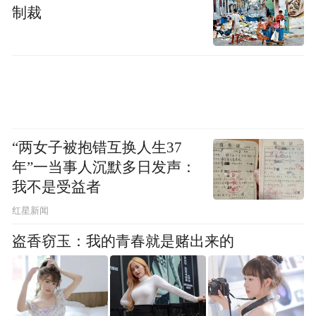
中，欧盟是我国第二大贸易伙伴，今年前11
制裁
个月，我国对欧盟出口增长8.9%，较前10个
月的累计增速（8.4%）快了0.5个百分点。
此外，我国对共建“一带一路”国家合计进出
口21.33万亿元，增长6%，占整体进出口总
值的比重进一步提高至51.76%。
“两女子被抱错互换人生37
年”一当事人沉默多日发声：
“总体上看，面对外部环境剧烈波动，今年我
我不是受益者
国出口保持很强韧性。背后是我国出口以民
红星新闻
营企业为主，经营灵活性和抗压能力突出。”
盗香窃玉：我的青春就是赌出来的
东方金诚研究发展部执行总监冯琳称。数据
显示，前11个月，民营企业进出口23.52万亿
元，增长7.1%，占外贸总值的比重为