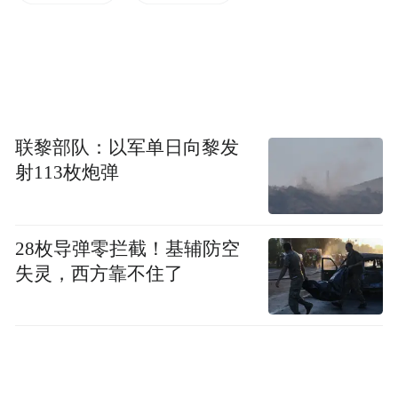
事实上，这一点在海关总署公布的数据中已
有明确体现。今年前11个月，机电产品出口
额为14.89万亿元，增长8.8%，占同期出口总
值的比重为60.9%，较前10个月占比提高了
联黎部队：以军单日向黎发
0.2个百分点。
射113枚炮弹
具体到各产品类型来看，前11个月集成电路
和汽车出口增长明显。数据显示，集成电路
28枚导弹零拦截！基辅防空
失灵，西方靠不住了
累计出口值达到1.29万亿元，增长25.6%；汽
车累计出口值则为8969.1亿元，增长17.6%。
多元市场格局继续提供外贸韧性