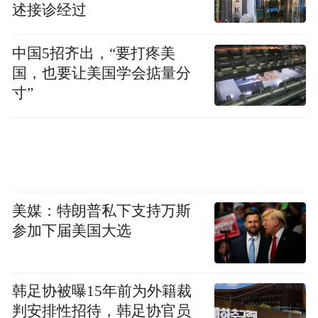
述接诊经过
万喆指出，诸如出口海外仓“离境即退税”等
系列便利化措施，支持了跨境电商发展，使
中国5招齐出，“要打疼美
其成为新增长点；同时，财政、金融政策的
国，也要让美国学会掂量分
支持，也为外贸企业提供了一定资金保障。
寸”
此外，企业本身也在不断进行产品升级转型
提高竞争力和议价能力、运用各类风险管理
工具提升经营韧性。
“特别声明：以上作品内容(包括在内的视频、图片或音
美媒：特朗普私下支持万斯
频)为凤凰网旗下自媒体平台“大风号”用户上传并发
参加下届美国大选
布，本平台仅提供信息存储空间服务。
Notice: The content above (including the videos,
pictures and audios if any) is uploaded and posted
by the user of Dafeng Hao, which is a social media
韩足协被曝15年前为外籍裁
platform and merely provides information storage
判安排性招待，韩足协官员
space services.”