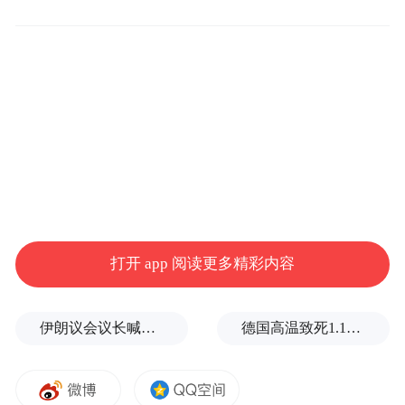
基数效应，此前市场机构已对11月出口的边
际回暖有所预测。不过，从具体数值来看，
市场机构对于11月的出口预测值（以美元计
价）为2%—5%，实际增速水平显著高于前
期预测值。
“整个全球贸易10月以后都出现了明显反弹，
贸易环境改善是11月出口增速超预期很重要
的一个原因。”北京师范大学教授、“一带一
打开 app 阅读更多精彩内容
路”学院研究员万喆接受证券时报记者采访时
表示，当前全球人工智能基础设施建设、数
伊朗议会议长喊话：别再作秀了！
德国高温致死1.19万人，为2016年来最高纪录
据中心投资需求强劲，带动了包括芯片在内
的各种高技术产品出口，这也是支撑我国外
贸的重要引擎。