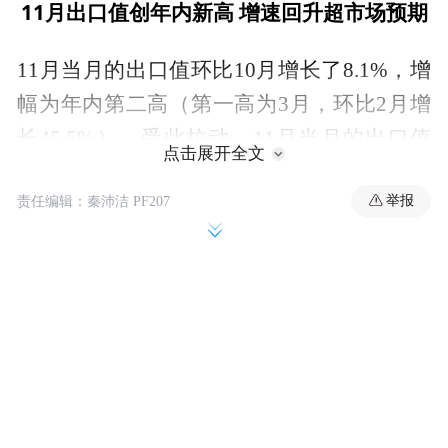
11月出口值创年内新高 增速回升超市场预期
11月当月的出口值环比10月增长了8.1%，增
幅为年内第二高（第一高为3月，环比2月增
长45.5%）。受此拉动，11月当月的出口值
点击展开全文
也创下了今年以来的月度最高值。
举报
责任编辑：秦沛洁 PF207
同时，以美元计价，11月当月的进出口总值
为5490.3亿美元，增长4.3%。其中，出口总
值为3303.5亿美元，增长5.9%，较上月同比
增速快7个百分点，高于市场机构的普遍预
期。
根据部分外需跟踪数据指标以及去年同期的