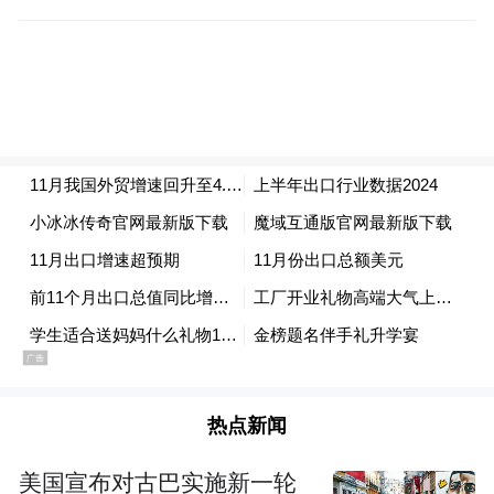
更为多元的贸易伙伴布局被视为近年来我国
货物贸易增长保持韧性的重要原因。
今年以来，东盟持续保持我国第一大贸易伙
伴地位。环比来看，11月我国与东盟的货物
贸易增速有所放缓，但累计而言，这一数据
仍保持在高位水平。前11个月，我国与东盟
的货物贸易进出口总值已达到6.82万亿元，
在如此大体量下，增速仍达到了8.5%，其
中，出口累计增速为14.6%，较整体出口增速
高8.4个百分点。
热点新闻
同时，11月当月，我国对欧盟、非洲、拉丁
美洲等地区的出口增速均有明显加快。其
美国宣布对古巴实施新一轮