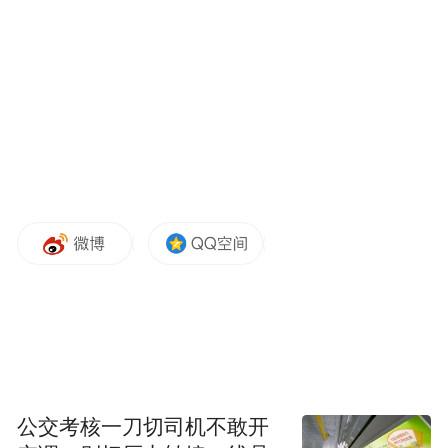
“特别声明：以上作品内容(包括在内的视频、图片或音
频)为凤凰网旗下自媒体平台“大风号”用户上传并发
布，本平台仅提供信息存储空间服务。
公交考核一刀切司机不敢开
Notice: The content above (including the videos,