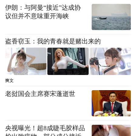
伊朗：与阿曼“接近”达成协
议但并不意味重开海峡
盗香窃玉：我的青春就是赌出来的
爽文
老挝国会主席赛宋蓬逝世
央视曝光！超8成睫毛胶样品