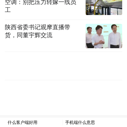
空调：别把压力转嫁一线员
pictures and audios if any) is uploaded and posted
by the user of Dafeng Hao, which is a social media
工
platform and merely provides information storage
space services.”
陕西省委书记观摩直播带
货，同董宇辉交流