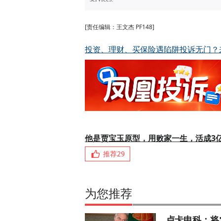
[责任编辑：王文杰 PF148]
投资、理财、买保险遇陷阱投诉无门？
他是贾宝玉原型，用败家一生，活成3
推荐
29
为您推荐
卢卡申科：将