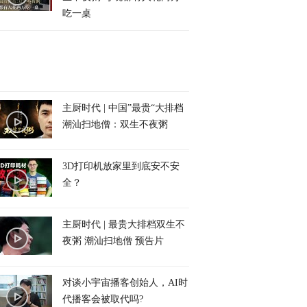
吃一桌
主厨时代 | 中国”最贵“大排档
潮汕扫地僧：双生不夜粥
3D打印机放家里到底安不安
全？
主厨时代 | 最贵大排档双生不
夜粥 潮汕扫地僧 预告片
对谈小宇宙播客创始人，AI时
代播客会被取代吗?