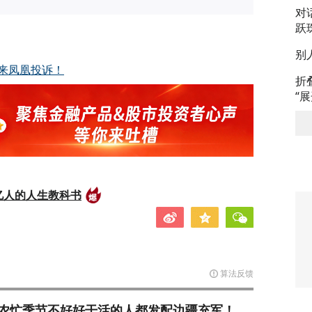
对
跃
别
来凤凰投诉！
折
“
亿人的人生教科书
算法反馈
农忙季节不好好干活的人都发配边疆充军！