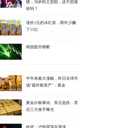
楼，38岁的王思聪，还不想接
班吗？
涨价1元的冰红茶，两年少赚
了15亿
韩国股市熔断
半年来最大涨幅，昨日全球市
场“最炸裂资产”：黄金
黄金白银暴动、美元急跌，背
后三大推手曝光
收评：沪指震荡反弹涨