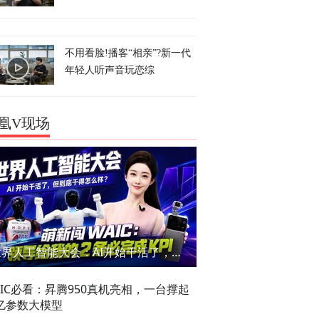
不用看脸!播客“相亲”?新一代
年轻人听声音玩恋综
凰V现场
世界人工智能大会：AI开始干活了，但到底干的怎么样？萌新闯WAIC
AIC必看：昇腾950真机亮相，一台撑起
亿参数大模型