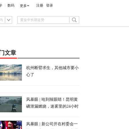
学
数码
注册
登录
更多
内
门文章
杭州断臂求生，其他城市要小
心了
风暴眼 | 呛到辣眼睛！昆明黄
磷泄漏燃烧，迷雾里的24小时
风暴眼 | 新公司开在村委会一