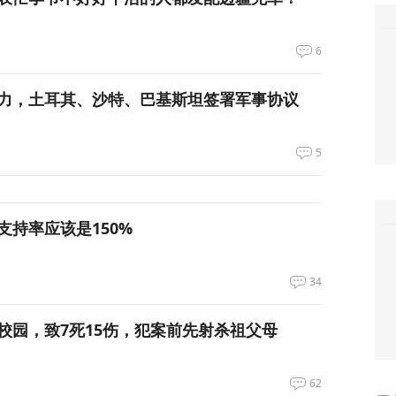
6
力，土耳其、沙特、巴基斯坦签署军事协议
5
支持率应该是150%
34
校园，致7死15伤，犯案前先射杀祖父母
62