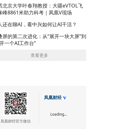
话北京大学叶春翔教授：大疆eVTOL飞
珠峰8861米助力科考｜凤凰V现场
人还在聊AI，看中兴如何让AI干活？
叠屏的第二次进化：从“展开一块大屏”到
展开一个AI工作台”
查看更多
凤凰财经
Loading...
凤凰财经官方微信