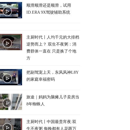
顺滑顺滑还是顺滑，试用
ID.ERA 9X驾驶辅助系统
主厨时代丨人均千元的大排档
逆势而上？ 双生不夜粥：消
费群体一直在 只是换了个地
方
把副驾宠上天，东风风神L8Y
的家庭幸福密码
旅途｜妈妈为脑瘫儿子卖房当
8年蜘蛛人
主厨时代丨中国最贵宵夜:双
生不夜粥 每晚都有人花两万