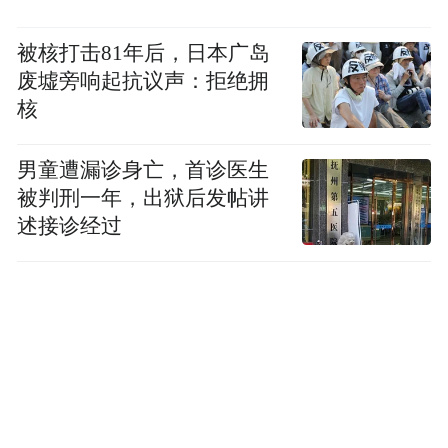
被核打击81年后，日本广岛
废墟旁响起抗议声：拒绝拥
核
男童遭漏诊身亡，首诊医生
被判刑一年，出狱后发帖讲
述接诊经过