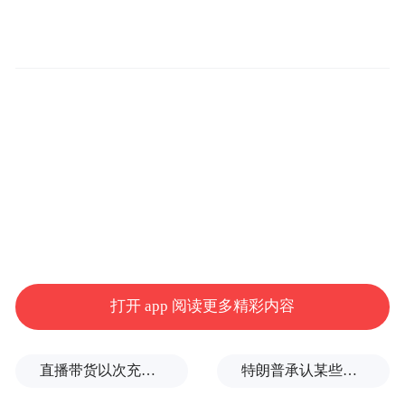
打开 app 阅读更多精彩内容
直播带货以次充好、拒不发货，算诈骗吗？
特朗普承认某些弹药供应紧张