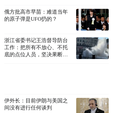
Notice: The content above (including the videos,
pictures and audios if any) is uploaded and posted
俄方批高市早苗：难道当年
by the user of Dafeng Hao, which is a social media
的原子弹是UFO扔的？
platform and merely provides information storage
space services.”
浙江省委书记王浩督导防台
工作：把所有不放心、不托
底的点位人员，坚决果断转
移到位
伊外长：目前伊朗与美国之
间没有进行任何谈判