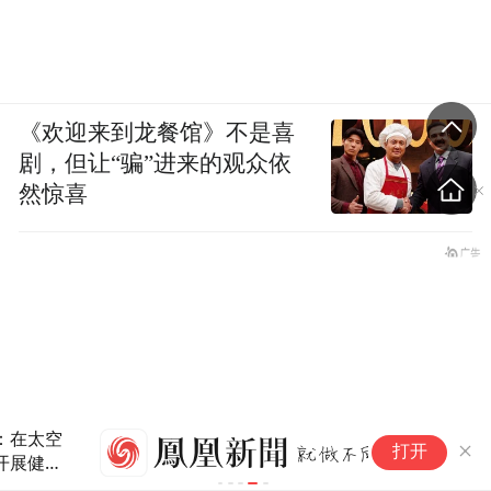
《欢迎来到龙餐馆》不是喜
剧，但让“骗”进来的观众依
然惊喜
“
打开
次