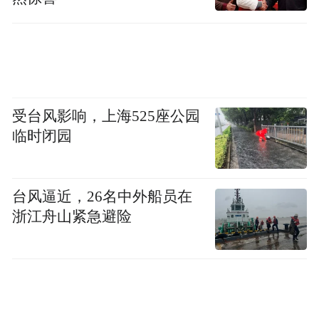
函、监管工作函等亮明了清晰的监管立场：
打击的不是热门赛道本身，而是蹭热点却无
基本面支撑的“伪龙头”。这绝非给科技创新
“泼冷水”，而恰恰是引导市场真正挖掘有核
受台风影响，上海525座公园
心专利的“真价值”。”
临时闭园
券商分析，监管、央媒不断发声，强调给市
场“降温”而非“熄火”，在市场情绪退潮、回
台风逼近，26名中外船员在
归理性背景下，建议聚焦具备竞争优势的细
浙江舟山紧急避险
分龙头。
“特别声明：以上作品内容(包括在内的视频、图片或音
频)为凤凰网旗下自媒体平台“大风号”用户上传并发
布，本平台仅提供信息存储空间服务。