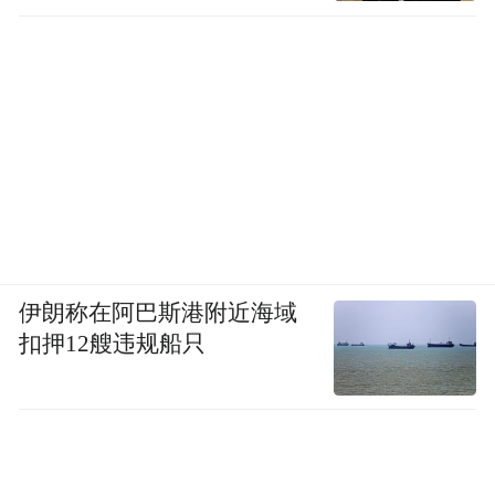
伊朗称在阿巴斯港附近海域
扣押12艘违规船只