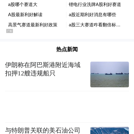
要强化体系牵引和新域新质突破，加速推进
装备实战化能力提升；要统筹宇航重大工程
实施与产业化转型，深入推进载人登月、深
空探测等重大工程，全力突破重复使用火箭
热点新闻
技术，加速推动航天强国建设。
伊朗称在阿巴斯港附近海域
不过，1月17日，两发火箭接连传来失利的消
扣押12艘违规船只
息。
据新华社报道，1月17日00时55分，我国在西
昌卫星发射中心使用长征三号乙运载火箭发
射实践三十二号卫星，火箭飞行异常，发射
任务失利。具体原因正在进一步分析排查。
与特朗普关联的美石油公司