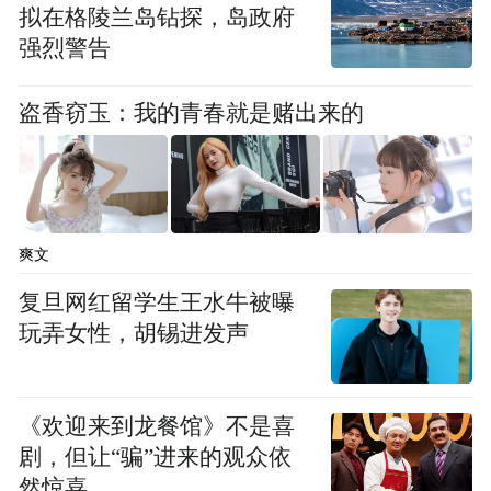
拟在格陵兰岛钻探，岛政府
1月17日当天中午12时08分，星河动力谷神星
强烈警告
二号民营商业运载火箭在酒泉卫星发射中心
点火升空，火箭飞行异常，首次飞行试验任
盗香窃玉：我的青春就是赌出来的
务失利。
另外，央广网评论称，“此前大热的商业航天
指数5个交易日下跌4.39%。然而，我们必须
爽文
认识到，监管“降温”的本质不是“熄火”，更
复旦网红留学生王水牛被曝
不是打压市场，而是挤泡沫、去炒作，让资
玩弄女性，胡锡进发声
金真正流向优质标的”。
央广网称：“商业航天、AI应用等热门概念代
《欢迎来到龙餐馆》不是喜
表了未来产业方向，其热度代表了市场对于
剧，但让“骗”进来的观众依
然惊喜
科技发展的认可和信心。监管层密集的问询