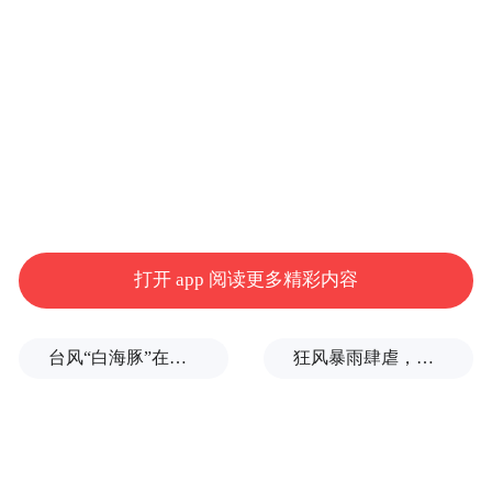
约5吨重的
据悉，
试验舱吊高至距离地面3米
多的高度，随着释放指令下达，即刻解锁，
舱体进入自由落体状态，以此模拟返回舱在
开伞后的稳降速度。随后，着陆缓冲系统迅
打开 app 阅读更多精彩内容
疾启动，其反推发动机喷出高压气体，产生
均匀、稳定的反向推力。一时间，试验舱周
台风“白海豚”在浙江玉环登陆，大片树木被吹倒
狂风暴雨肆虐，台州一家电厂遭受猛烈冲击
边气浪翻涌，瞬时速度可达数百米每秒，宛
如一道无形的缓冲垫在舱底瞬间形成。该系
统与飞船底部吸能结构精密协同，在极短距
离内实现了有效的减速缓冲。