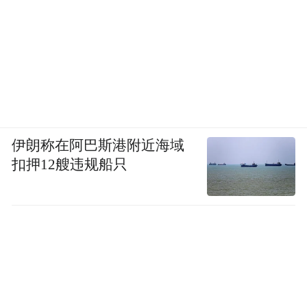
伊朗称在阿巴斯港附近海域
扣押12艘违规船只