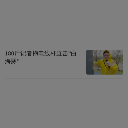
发现机会。
顺便提一嘴，港股通消费ETF易方达(513070)
支持T+0交易，综合费率0.2%，为全市场最
低。
180斤记者抱电线杆直击“白
“特别声明：以上作品内容(包括在内的视频、图片或音
频)为凤凰网旗下自媒体平台“大风号”用户上传并发
海豚”
布，本平台仅提供信息存储空间服务。
Notice: The content above (including the videos,
pictures and audios if any) is uploaded and posted
by the user of Dafeng Hao, which is a social media
platform and merely provides information storage
space services.”