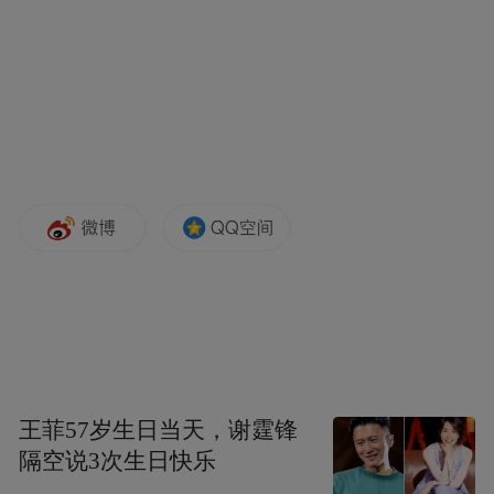
该手机基于荣耀500 Pro定制，后盖印有
MOLLY形象，并非简单贴标， 而是深度定
制，提供专属的MOLLY UI主题、开机动
画、拍照水印等，聚焦年轻消费群体，定位
“行业首款潮玩手机”。
其实，这并非泡泡玛特首次与手机商合作。
2025年8月，旗下人气IP ZSIGA与vivo在东南
亚合作推出系列周边；
王菲57岁生日当天，谢霆锋
2024年8月，旗下人气IP SKULLPANDA与华
隔空说3次生日快乐
为合作推出联名款蓝牙耳机。