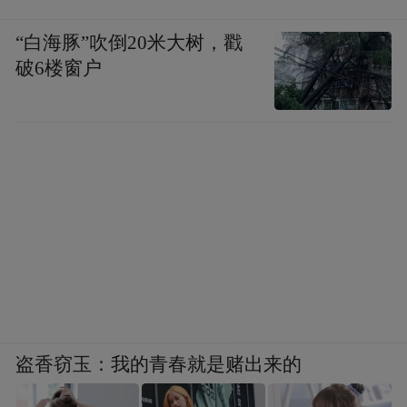
随着稳增长政策持续发力，中国经济总体上
“白海豚”吹倒20米大树，戳
呈现触底回升的态势，尽管这种回升的速度
破6楼窗户
没有特别快，但确实可以看得好转的迹象。
政策面上，ZZ局会议、中央经济工作会议，
都继续将“扩大内需”列为2026年重点工作之
一，预计后续将有更多促消费政策出台，为
市场注入活力。
另外，前期相对低的基数，也会为同比增长
的数据表现提供好处。
盗香窃玉：我的青春就是赌出来的
其次，是微观企业层面。