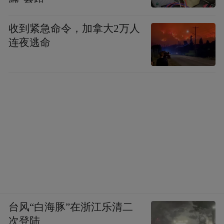
在旺季来临前1-2个月，资金基于对相关公司
收到紧急命令，加拿大2万人
连夜逃命
季度业绩的乐观预期而提前布局，推动股价
上行。
这种“预期交易”行为，使得消费板块在岁末
年初往往具备相对较强的市场表现。
当前，正处于这一关键布局期。
从估值上看，像泡泡玛特这类热门新消费
股，PE（TTM）已经回落至35倍，较去年8
月的高峰期跌幅将近一半。若按照乐观一点
台风“白海豚”在浙江乐清二
的预测，2026、2027年净利润可以去到190
次登陆