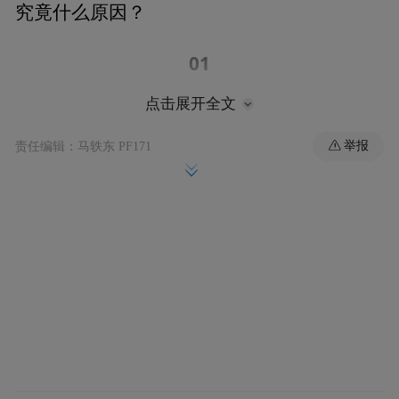
究竟什么原因？
01
点击展开全文
消费板块上涨
举报
责任编辑：马轶东 PF171
盘面上，科网股普跌，石油股、内房股也普
遍低开，但泡泡玛特这类消费股，却逆势高
开逾5%，并全天维持强势，股价盘中一度涨
超10%。