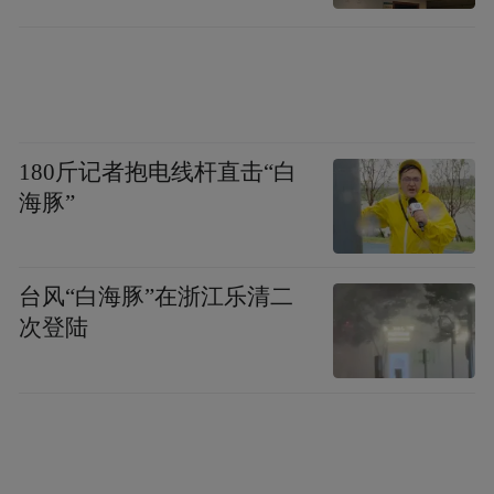
消费板块却悄无声息地走出了一波上涨行
情。
而这个行情，是可以看到清晰逻辑支撑的。
180斤记者抱电线杆直击“白
首先，农历新年与寒假消费旺季即将来临，
海豚”
特别是今年的春节假期，长达9天，效应更为
显著。
台风“白海豚”在浙江乐清二
寒假期间，学生拥有充裕的可支配时间和一
次登陆
定积蓄（如压岁钱），在娱乐、潮玩、服
饰、电子产品等方面的消费意愿和能力显著
增强。