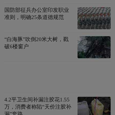
而春节作为最重要的传统节日，带动礼品、
餐饮宴请、交通出行、旅游度假、影视娱乐
国防部征兵办公室印发职业
准则，明确25条道德规范
等全方位消费爆发。
根据商务部历史数据，春节黄金周全国零售
“白海豚”吹倒20米大树，戳
和餐饮企业销售额同比增速通常保持在两位
破6楼窗户
数。
其次，近期全球消费电子展（如CES）、各
种商家为消费旺季而准备的新产品，也比较
多，刺激着消费者的购买欲，从而使得消费
板块的当季业绩增长更具确定性。
4.2平卫生间补漏注胶花1.55
而资本市场，则通常会提前反应季节性利
万，消费者称陷“天价注胶补
漏”套路
好。