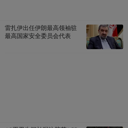
资金涌入港股时，消费板块或会容易成为资
金关注焦点，特别是热门赛道里的优质资
雷扎伊出任伊朗最高领袖驻
产，如时下广受欢迎的潮玩、特色餐饮、运
最高国家安全委员会代表
动潮牌等热门消费赛道。
这些赛道也是港股通消费ETF易方达(513070)
标的指数聚焦的赛道，权重股包括泡泡玛
特、百胜中国、安踏体育、农夫山泉等纯消
费龙头，其中泡泡玛特为第一权重股，占比
10.75%，是全市场泡泡玛特含量最高的
ETF。