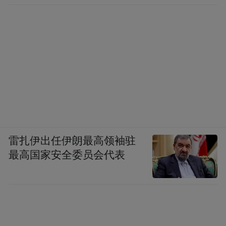
点，或正迎来天时（春节旺季）、地利（估
值处于历史低位）、人和（资金关注与流
入）的有利窗口期。
在季节性旺季、基本面改善、资金面回流和
估值优势的共同作用下，或者可以期待一
下，港股消费板块结束调整，开启一轮修
复，并由此开启新一轮的更长的增长周期。
雷扎伊出任伊朗最高领袖驻
最高国家安全委员会代表
对于港股投资者而言，可以持续关注相关消
费指数以对应ETF（如中证港股通消费主题
指数、港股通消费ETF易方达(513070)等）、
资金面（南下、外资等）的变化，以便及时