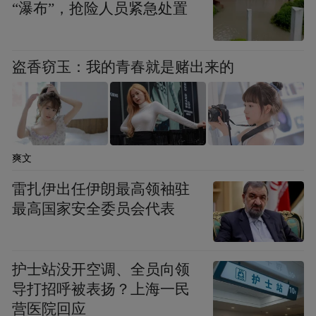
“瀑布”，抢险人员紧急处置
此举将进一步公司服务网络，确立旅游零售
领先地位，同时依托港澳，推动国货精品出
盗香窃玉：我的青春就是赌出来的
海。
除了新兴消费，一些相对传统的消费，受到
带动，以及季节性利好预期，例如运动服
饰、食品医疗、家电等股票，也出现集体上
爽文
涨。
雷扎伊出任伊朗最高领袖驻
最高国家安全委员会代表
02
消费股接棒？
护士站没开空调、全员向领
导打招呼被表扬？上海一民
就在大家依然聚焦于科技热点板块的时候，
营医院回应