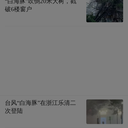
“白海豚”吹倒20米大树，戳
破6楼窗户
台风“白海豚”在浙江乐清二
次登陆