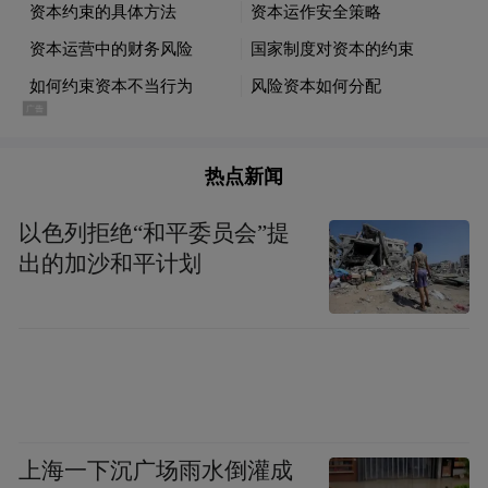
动泡泡玛特为第一权重股（占比10.75%）、
全市场泡泡玛特含量最高的ETF--港股通消费
ETF易方达(513070)同步走高。
同样表现不错的，还有中国中免，高开近
热点新闻
3%。
以色列拒绝“和平委员会”提
消息面上，中国中免发布公告，于2026年1月
出的加沙和平计划
19日，中免国际有限公司与DFS新加坡、
DFS香港订立协议，购买DFS Cotai Limitada
的全部已发行股本。
透过该等收购事项，中免将取得DFS位于香
港及澳门的旅游零售店铺，以及在大中华区
上海一下沉广场雨水倒灌成
独家使用的包括DFS品牌在内的无形资产，