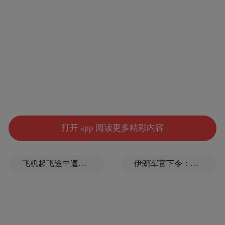
消息面上，1月19日，泡泡玛特发布公告，公
司斥资约2.51亿港元在二级市场回购140万股
公司股份。
摩根士丹利评论了此事，认为这是泡泡玛特
打开 app 阅读更多精彩内容
自2024年初以来首次回购股份，此举预计能
吸引更多投资者关注，尤其是那些等待股价
飞机起飞途中遭雷击！航班滞留3小时临时换机
伊朗军官下令：如果美军踏上我国领土，就砍掉他们脚！
催化剂的投资者。
同日，泡泡玛特与荣耀合作推出的“荣耀500
Pro MOLLY 20周年限定版”手机正式发布。