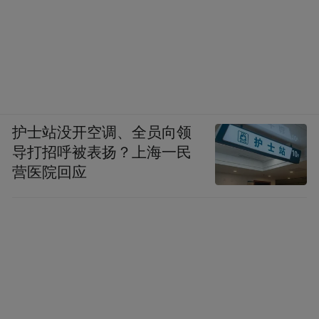
个原因。
而从资金面的流向上，也可以侧面捕捉到一
些关键信息。
例如，2025年以来，南下资金买入港股超1.4
护士站没开空调、全员向领
万亿，创新历史新高。其中，科技和新消费
导打招呼被表扬？上海一民
是重要的净买入板块。
营医院回应
外资的数据相对缺失，不过外资一直以来，
其中一个重仓赛道就是消费，而现在消费赛
道的基本面复苏、低估值、股息率稳定，也
符合他们的口味。
如果美联储降息步伐继续符合预期，当增量