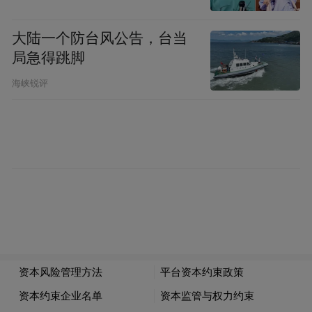
此外，1月19日荣耀还与保时捷设计联合发布
大陆一个防台风公告，台当
了荣耀Magic 8 RSR保时捷设计款手机，不过
局急得跳脚
这与泡泡玛特股价上涨并无直接关联，却从
海峡锐评
侧面反映出荣耀在跨界合作上的积极布局。
摩根士丹利同时预计，泡泡玛特2025年净利
润达126亿元人民币，且去年末拥有200亿元
净现金，财务资源充足，有能力为股东带来
更多回报。
在股价经历近五个月持续回调后，潮玩龙头
泡泡玛特终于在股份回购、跨界合作及机构
看好三大因素的刺激下，迎来大突破，并带