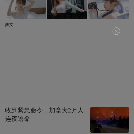
经过市场洗礼，头部消费公司的经营策略更
加聚焦和务实。
爽文
例如，主动通过产品结构升级，去提升毛利
率；通过线上线下结合全渠道融合、数字化
运营、供应链优化，去实实在在地降本增
效。
常被提及的案例，有安踏体育通过FILA品牌
的复苏和多品牌矩阵的协同，持续提升市场
份额；农夫山泉凭借强大的渠道控制和产品
创新，保持稳健增长。
收到紧急命令，加拿大2万人
连夜逃命
根据主流券商的一致预期，中证港股通消费