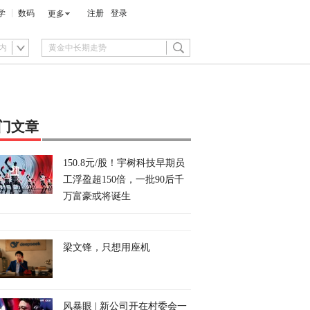
学
数码
注册
登录
更多
内
门文章
150.8元/股！宇树科技早期员
工浮盈超150倍，一批90后千
万富豪或将诞生
梁文锋，只想用座机
风暴眼 | 新公司开在村委会一