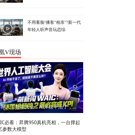
不用看脸!播客“相亲”?新一代
年轻人听声音玩恋综
凰V现场
世界人工智能大会：AI开始干活了，但到底干的怎么样？萌新闯WAIC
AIC必看：昇腾950真机亮相，一台撑起
亿参数大模型