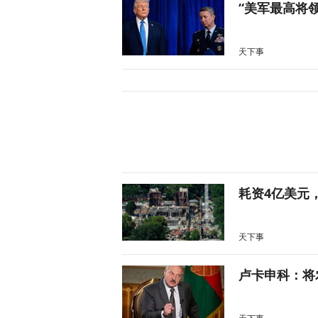
“美军最高将
天下事
耗资4亿美元
天下事
卢卡申科：将