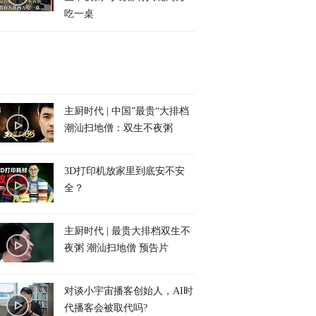
吃一桌
主厨时代 | 中国”最贵“大排档
潮汕扫地僧：双生不夜粥
3D打印机放家里到底安不安
全？
主厨时代 | 最贵大排档双生不
夜粥 潮汕扫地僧 预告片
对谈小宇宙播客创始人，AI时
代播客会被取代吗?