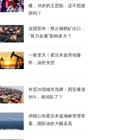
楼，38岁的王思聪，还不想接
班吗？
这国宣布：禁止铜精矿出口，
“算力金属”影响多大？
一夜变天！霍尔木兹突传爆
炸，油价失控
外贸20强城市洗牌：西安暴涨
96%，谁掉队了？
伊朗公布霍尔木兹海峡管理草
案，国际油价大幅走高