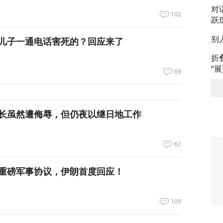
对
102
跃
别
儿子一通电话害死的？回应来了
折
“
69
长虽然遭侮辱，但仍夜以继日地工作
62
重磅军事协议，伊朗首度回应！
109