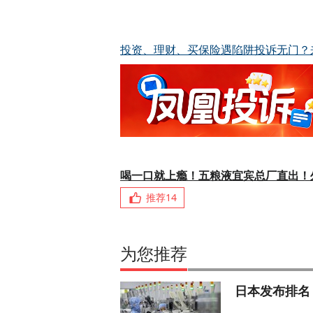
投资、理财、买保险遇陷阱投诉无门？
喝一口就上瘾！五粮液宜宾总厂直出！
推荐
14
为您推荐
日本发布排名