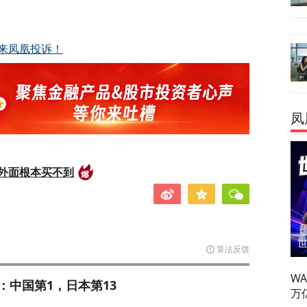
来凤凰投诉！
凤
外面根本买不到
算法反馈
W
：中国第1，日本第13
万