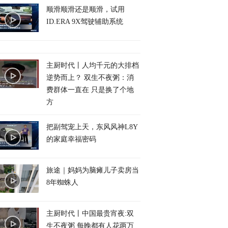
顺滑顺滑还是顺滑，试用
ID.ERA 9X驾驶辅助系统
主厨时代丨人均千元的大排档
逆势而上？ 双生不夜粥：消
费群体一直在 只是换了个地
方
把副驾宠上天，东风风神L8Y
的家庭幸福密码
旅途｜妈妈为脑瘫儿子卖房当
8年蜘蛛人
主厨时代丨中国最贵宵夜:双
生不夜粥 每晚都有人花两万