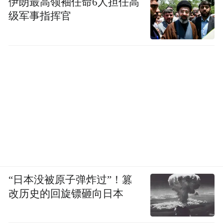
伊朗最高领袖任命6人担任高
级军事指挥官
“日本没被原子弹炸过”！篡
改历史的回旋镖砸向日本