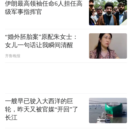
伊朗最高领袖任命6人担任高
级军事指挥官
“婚外胚胎案”原配朱女士：
女儿一句话让我瞬间清醒
齐鲁晚报
一艘早已驶入大西洋的巨
轮，昨天又被官媒“开回”了
长江