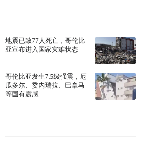
Rolland还谈到：“市场此前的预期本就高得离
谱。”
受到AMD暴跌影响，美股芯片股多数走低。
地震已致77人死亡，哥伦比
亚宣布进入国家灾难状态
上一交易日，费城半导体指数大跌超2%。当
天，恩智浦半导体发布的业绩显示，其第四
季度营收33.4亿美元，同比增长7%，高于分
哥伦比亚发生7.5级强震，厄
析师预期的33亿美元；非GAAP每股收益3.35
瓜多尔、委内瑞拉、巴拿马
等国有震感
美元，亦高于预期的3.31美元。但汽车业务
作为核心支柱，第四季度汽车业务营收18.76
亿美元，虽同比增长5%，但低于分析师预期
的18.9亿美元。