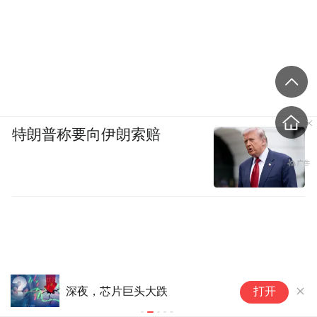
特朗普称要向伊朗索赔
A
深夜，芯片巨头大跌
打开
(
波