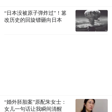
“日本没被原子弹炸过”！篡
改历史的回旋镖砸向日本
“婚外胚胎案”原配朱女士：
女儿一句话让我瞬间清醒