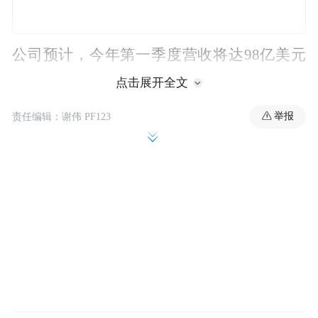
公司预计，今年第一季度营收将达98亿美元
（上下浮动3亿美元），这一营收预测的中值
点击展开全文
代表了约32%的同比增长和约5%的环比下
举报
责任编辑：谢伟 PF123
降，高于市场普遍预期为93.8亿美元。
不过，受人工智能（AI）所需处理器支出持
续激增的推动，部分分析师此前曾预计，该
芯片制造商将给出更为强劲的一季度业绩指
引。这或许也是引发公司股价大跌的一大诱
因。
Creative Strategies首席执行官本·巴贾林猜