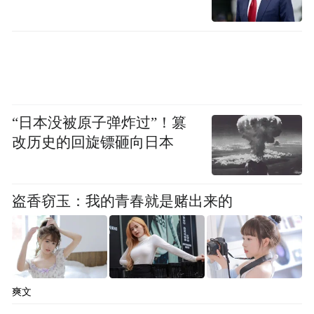
“日本没被原子弹炸过”！篡
改历史的回旋镖砸向日本
盗香窃玉：我的青春就是赌出来的
爽文