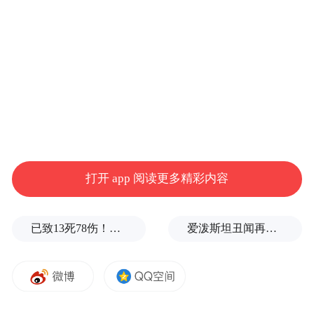
测，这可能是因为AMD第一季度营收环比下
降后，市场预计其业绩未来还将出现连续下
滑。
此外，财报显示，AMD第四季度对中国出口
的Instinct MI308芯片的销售收入约为3.9亿美
元。
打开 app 阅读更多精彩内容
Susquehanna分析师Chris Rolland表示，公司
披露四季度计入了来自中国市场的营收，这
已致13死78伤！这是乌方对俄本土发动的最致命袭击之一
爱泼斯坦丑闻再曝新线索！美国顶级艺术学校爆70起性侵黑幕，近50名成年人被指控
完全超出市场预期。这部分收入并未包含在
华尔街的一致预期中，因此若剔除该因素，
本次业绩超预期的幅度远不及此前市场想
象。对于公司股价在业绩披露后大跌，Chris