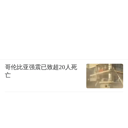
哥伦比亚强震已致超20人死
亡