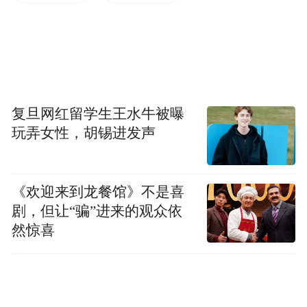
如果参照挂牌价成交，那么当年以250万元总
价购入119平方米房子的业主，房产市值已缩
水约87万元。然而，当年赠送的1000克黄
金，价值已达112万元。两相抵消，业主不仅
未因房价下跌而亏钱，反而因黄金的暴涨，
复旦网红留学生王水牛被曝
实现了约25万元的资产增值。
玩弄女性，胡锡进发声
《欢迎来到龙餐馆》不是喜
剧，但让“骗”进来的观众依
然惊喜