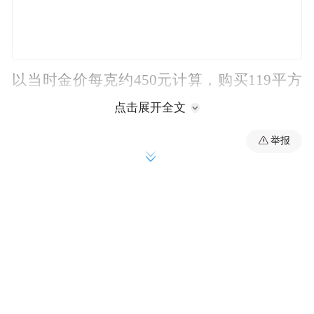
以当时金价每克约450元计算，购买119平方
米户型、总价约250万元的房子，可获得价值
点击展开全文
约45万元的1000克黄金，相当于房价打了8.2
举报
折。