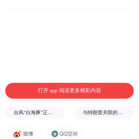
谁都没想到，两年半后，“剧情”迎来反转。
截至今年2月9日，国际金价已从2023年的每
克约450元，一路攀升至每克约1120元，涨幅
接近149%。
打开 app 阅读更多精彩内容
当时买了华发荟天府的业主，获赠的黄金，
价值随之飙升。以119平方米户型赠送1000克
台风“白海豚”正式登陆
与特朗普关联的美石油公司拟在格陵兰岛钻探，岛政府强烈警告
黄金计算，当年价值约45万元，如今市值已
高达约112万元。