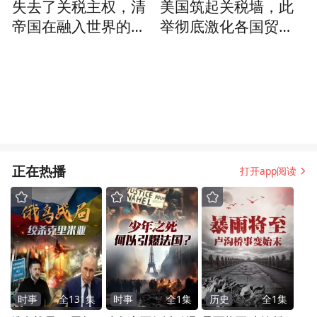
失去了关税主权，清
美国筑起关税墙，此
帝国在融入世界的进
举彻底激化各国贸易
程中失去了自卫的盾
矛盾，为全球贸易大
牌
战埋下伏笔
正在热播
打开app阅读
时事
全
131
集
时事
全
1
集
历史
全
1
集