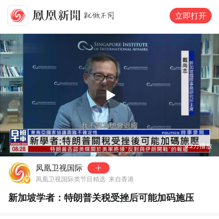
立即打开
00:00
02:19
4.2万
播放
凤凰卫视国际
凤凰卫视国际类节目精选
来自香港
新加坡学者：特朗普关税受挫后可能加码施压