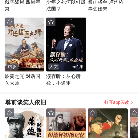
俄乌战局·四周年
少年之死何以引爆
暴雨将至·卢沟桥
祭
法国？
事变始末
访谈
全
5
集
人文
全
1
集
岐黄之光·对话国
濮存昕：从心所
医大师
欲，不逾矩
尊前谈笑人依旧
打开app阅读