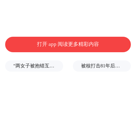
打开 app 阅读更多精彩内容
“两女子被抱错互换人生37年”一当事人沉默多日发声：我不是受益者
被核打击81年后，日本广岛废墟旁响起抗议声：拒绝拥核