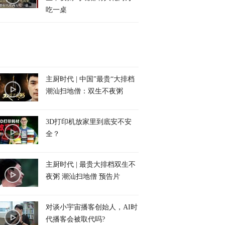
吃一桌
主厨时代 | 中国”最贵“大排档
潮汕扫地僧：双生不夜粥
3D打印机放家里到底安不安
全？
主厨时代 | 最贵大排档双生不
夜粥 潮汕扫地僧 预告片
对谈小宇宙播客创始人，AI时
代播客会被取代吗?