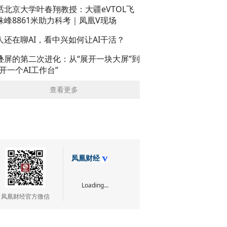
话北京大学叶春翔教授：大疆eVTOL飞
珠峰8861米助力科考｜凤凰V现场
人还在聊AI，看中兴如何让AI干活？
叠屏的第二次进化：从“展开一块大屏”到
展开一个AI工作台”
查看更多
凤凰财经
Loading...
凤凰财经官方微信