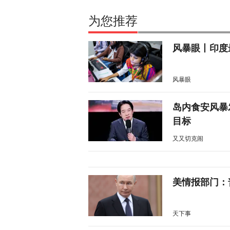
为您推荐
风暴眼丨印度
风暴眼
岛内食安风暴
目标
又又切克闹
美情报部门：
天下事