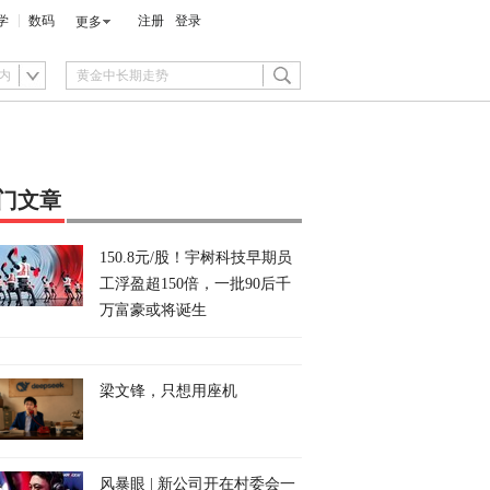
学
数码
注册
登录
更多
内
门文章
150.8元/股！宇树科技早期员
工浮盈超150倍，一批90后千
万富豪或将诞生
梁文锋，只想用座机
风暴眼 | 新公司开在村委会一