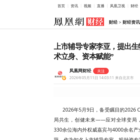
首页
资讯
视频
直播
凤凰卫视
财经
财经
>
财经资讯
上市辅导专家李亚，提出生
术立身、资本赋能”
凤凰网财经
2026年05月11日 14:03:11
来自北京市
2026年5月9日，备受瞩目的2026
局共生，创健未来——应对全球变局
330余位海内外权威嘉宾与4000余
辞。作为知名上市辅导专家、投融资专