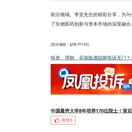
前沿领域。李亚先生的精彩分享，为与
了生物医药创新与资本市场的深度融合
[责任编辑：赵艳 PF143]
投资、理财、买保险遇陷阱投诉无门？
中国最穷大学8年培养170位院士！背
推荐
0