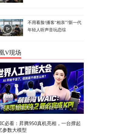
不用看脸!播客“相亲”?新一代
年轻人听声音玩恋综
凰V现场
世界人工智能大会：AI开始干活了，但到底干的怎么样？萌新闯WAIC
AIC必看：昇腾950真机亮相，一台撑起
亿参数大模型