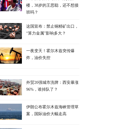
楼，38岁的王思聪，还不想接
班吗？
这国宣布：禁止铜精矿出口，
“算力金属”影响多大？
一夜变天！霍尔木兹突传爆
炸，油价失控
外贸20强城市洗牌：西安暴涨
96%，谁掉队了？
伊朗公布霍尔木兹海峡管理草
案，国际油价大幅走高