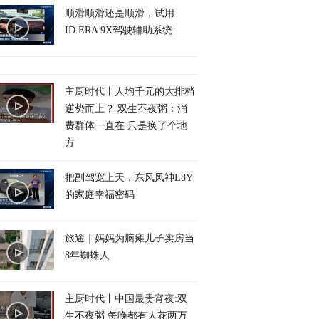
顺滑顺滑还是顺滑，试用
ID.ERA 9X驾驶辅助系统
主厨时代丨人均千元的大排档
逆势而上？ 双生不夜粥：消
费群体一直在 只是换了个地
方
把副驾宠上天，东风风神L8Y
的家庭幸福密码
旅途｜妈妈为脑瘫儿子卖房当
8年蜘蛛人
主厨时代丨中国最贵宵夜:双
生不夜粥 每晚都有人花两万