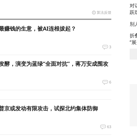
对
跃
算法反馈
别
最赚钱的生意，被AI连根拔起？
折
“
3
发酵，演变为蓝绿“全面对抗”，蒋万安成围攻
6
普京或发动有限攻击，试探北约集体防御
63