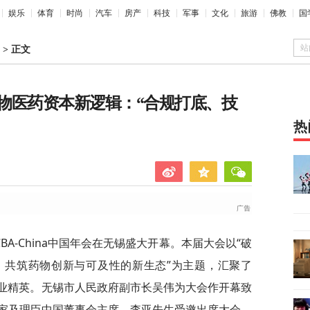
娱乐
体育
时尚
汽车
房产
科技
军事
文化
旅游
佛教
国
站
>
正文
物医药资本新逻辑：“合规打底、技
热
 CBA-China中国年会在无锡盛大开幕。本届大会以“破
，共筑药物创新与可及性的新生态”为主题，汇聚了
名产业精英。无锡市人民政府副市长吴伟为大会作开幕致
家及理臣中国董事会主席，李亚先生受邀出席大会，