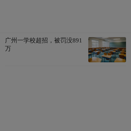
回款账期有所改善，但整体应收账款周转天
数并无显著缩短。随着医保结算新政扩面提
质以及公司管控制度的严格执行，预计公司
应收账款回款周期将逐步压缩，整体营运效
广州一学校超招，被罚没891
率进一步提升。
万
需要指出的是，在改革的推进过程中，也存
在一些挑战。
作为华南地区中医药产业龙头企业的白云
山，2025年经营现金流净额为-2.32亿元，而
2024年则为34.42亿元，出现较大规模的下
降；同时，白云山2025年的应收账款规模较
上一年度增加了超过11亿元。