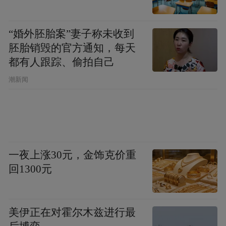
19.24%。
记者同时注意到，头部企业在现金流的改善
“婚外胚胎案”妻子称未收到
上会更加明显。以国内医药龙头恒瑞医药为
胚胎销毁的官方通知，每天
都有人跟踪、偷拍自己
例，该公司2025年实现经营现金流净额
112.35亿元，同比大幅增长51.36%。不仅仅
潮新闻
是恒瑞医药，诸如国内创新药龙头百济神
州、维生素龙头新和成、OTC龙头华润三九
以及综合性医药龙头复星医药等企业，均在
2025年实现了经营现金流净额两位数以上的
一夜上涨30元，金饰克价重
增长，回款得到显著改善。
回1300元
上海市卫生和健康发展研究中心主任金春林
美伊正在对霍尔木兹进行最
在接受证券时报记者采访时表示，过往的“后