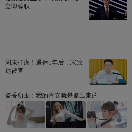
从整体数据来看，上述企业2024年的经营现
立即辞职
金流净额合计为1237.87亿元，2025年合计为
1460.28亿元，同比增加了222.41亿元，增幅
为17.97%。
从另一项指标收现比（销售商品、提供劳务
收到的现金/营业收入）来看，上述企业2024
周末打虎！退休1年后，宋致
年的收现比平均值由1.0087提升至2025年的
远被查
1.0234，中位数从2024年的1.0038提升至
2025年的1.0161，整体亦呈现改善态势。
盗香窃玉：我的青春就是赌出来的
“2025年初，国家医保局出台多项结算改革政
策，推进医保与医院即时结算、与企业直接
结算、与商保同步结算，明确异地住院按病