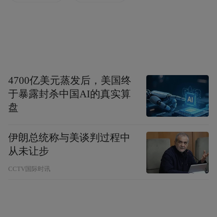
2026年2月，国家医保局在部署年度重点任务
时，要求“全面推进医保基金即时结算、直接
结算、同步结算”，标志着改革进入全面实施
阶段。
4700亿美元蒸发后，美国终
于暴露封杀中国AI的真实算
以郑州为例，郑州市医保局将结算流程由原
盘
来的受理、审核、签章、拨付分步实施，调
整为“即时受理、审拨一体”，实现结算周期
伊朗总统称与美谈判过程中
由原来的30天压减至最快当日“即审即结”。
从未让步
CCTV国际时讯
深圳市医保局进一步优化机制，出台了《深
圳市基本医疗保险基金预付管理办法》，将
预付金与医保绩效考核结果直接挂钩。同时