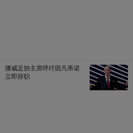
在金春林看来，新阶段的重心应在于“扩面”
与“提质”。“扩面”上，符合条件的基层医疗
机构和药店也应逐渐纳入结算范围，逐步实
现定点医疗机构的全覆盖。“提质”上，包括
资金拨付机制的完善、清算环节的效率提
升，以及强化审核把关、健全风险预警等多
个维度，推动医疗机构从粗放式管理向精细
挪威足协主席呼吁因凡蒂诺
化管理转型。
立即辞职
今年4月，南京医药在互动平台上表示，根据
国家医保局相关政策要求，自2025年起全面
推进基本医保基金与医药企业直接结算改
革。随着上述医保结算新政落地实施，公司
来自公立医疗机构涉及集采和国谈相关品种