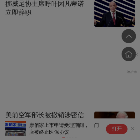
挪威足协主席呼吁因凡蒂诺
立即辞职
美前空军部长被撤销涉密信
息访问权限
本周六起北京将新增8家医保定点医药机
6
打开
构
压
续