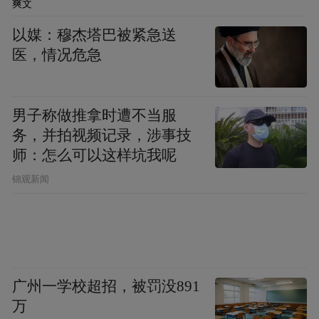
爽文
种付费要求。改革加快企业资金回笼，稳定
以媒：穆杰塔巴被紧急送
药品价格体系，倒逼企业优化营销与财务管
医，情况危急
理制度，提升运营效率。”健康元在2025年年
报中表示。
男子称做推拿时遭不当服
“在没有开展直接结算的时候，我们至少要等
务，并拍视频记录，涉事技
6个月才能收到回款，但在福建，医保部门直
师：怎么可以这样坑我呢
接与我们企业结算，回款周期缩短到1个月左
锦观新闻
右。资金能快速回笼，企业发展的底气也更
足了。”鹭燕医药副总裁刘进用这一数据对
比，直观地表达出直接结算带来的优势。据
鹭燕医药2025年年报披露，该公司当年实现
广州一学校超招，被罚没891
经营现金流净额6.88亿元，同比增长了
万