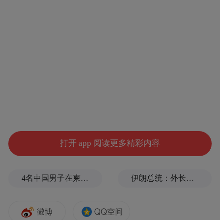
入全面实现阶段，年底前全部实现即时结
算。
在实际执行中，这一进度略有提前。2025年
底，国家医保局局长章轲公开表示，全国所
有统筹地区已全部实现医保基金即时结算。
“2025年，我们推进医保基金与医疗机构即时
结算改革，全国所有统筹地区实现全覆盖，
打开 app 阅读更多精彩内容
累计拨付资金超1万亿元，覆盖超60万家定点
医药机构。我们推进医保与医药企业直接结
4名中国男子在柬埔寨杀人抛尸，被判无期
伊朗总统：外长虽然遭侮辱，但仍夜以继日地工作
算集采货款，29个省份的241个统筹地区落地
实施。”国家医保局在2026年初作出上述总
结。