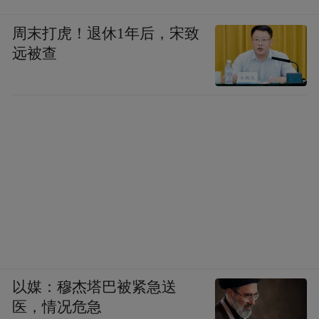
周末打虎！退休1年后，宋致
对此，白云山在年报披露后的机构调研活动
远被查
中称，2025年，受部分地区医保拨付政策执
行差异等因素影响，医疗机构回款有所放
缓，公司医药商业应收账款账龄延长，导致
计提的应收账款坏账增加。为有效应对回款
挑战，公司将密切跟踪国家及地方医保基金
即时结算、直接结算改革进展，力争借助政
策窗口改善回款环境，同时持续强化应收账
款精细化管理，并通过多项举措加快资金回
笼。
以媒：穆杰塔巴被紧急送
金春林也表示，当前医保结算改革在地区执
医，情况危急
行层面也存在差异和协同不足的情况，尽管