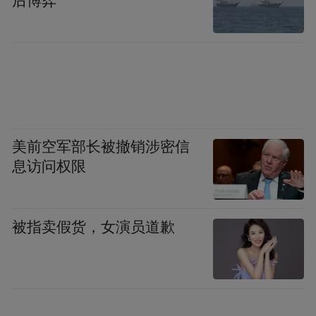
后博弈
付制”结算周期普遍较长，进而加深了医保、
医院、药企之间的三角债问题。而医保即时
结算是打通医疗健康产业资金血脉的关键一
招，可以实现医保、医院、药企多方共赢的
格局。从目前多数医药上市公司的年报数据
反馈来看，这一改革的红利正在兑现中。
美前空军部长被撤销涉密信
落地执行仍是关键
息访问权限
金春林告诉证券时报记者，如果说医保即时
被指卖假货，女演员道歉
结算改革前期的重点是“破冰与破路”，先解
决有没有的问题，那么如今则进入到全面实
施、提质增效的新阶段。