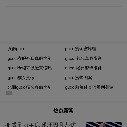
重点攻坚“日预拨付”改革，此举将机构回款
周期从“按月计算”缩短至“按日到账”，使现
金流从传统的“脉冲式”接收转变为稳定持续
的“溪流式”流入，成为机构运营的“减压阀”
和“润滑剂”。自2025年11月起，“日预拨付”
已在全市推行。
逾六成药企现金流改善
证券时报记者对Wind制药板块的240家A股上
市公司2025年年报数据进行了统计，结果显
示，146家企业的经营现金流净额呈现正向改
热点新闻
善，占比为60.83%。
挪威足协主席呼吁因凡蒂诺