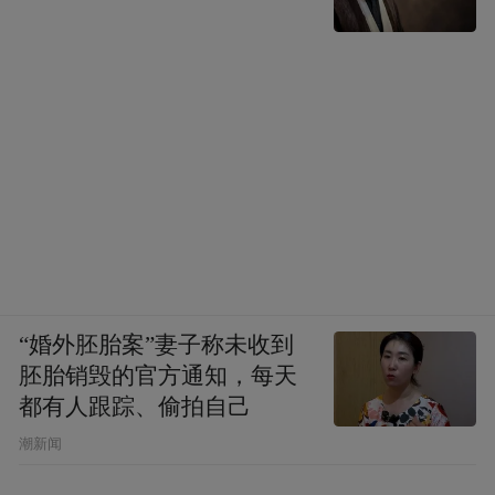
全国有统一的时间表，但各个地区仍存在不
平衡的问题。同时，医保即时结算的顺畅运
行，也高度依赖于医院HIS系统与医保信息平
台无缝对接，由于部分地区的信息化建设还
存在短板，数据标准不统一，信息孤岛的现
象依然存在。在他看来，推进改革的落地执
行仍是关键。
“特别声明：以上作品内容(包括在内的视频、图片或音
“婚外胚胎案”妻子称未收到
频)为凤凰网旗下自媒体平台“大风号”用户上传并发
胚胎销毁的官方通知，每天
布，本平台仅提供信息存储空间服务。
都有人跟踪、偷拍自己
Notice: The content above (including the videos,
pictures and audios if any) is uploaded and posted
潮新闻
by the user of Dafeng Hao, which is a social media
platform and merely provides information storage