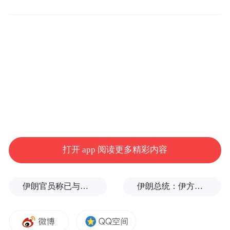
凤凰网财经《发现新势力》：很多创业公司
都苦于资源不足，但你好像有不一样的想
法？
于骞：
如果这个世界只是靠大家算一算，你
有多少卡、我有多少卡，你有多少数据、我
有多少数据，战斗就结束了，那我们的世界
会变得非常无趣。很多创新恰恰是在大家看
打开 app 阅读更多精彩内容
不到的地方，由小公司做出来的。
伊朗官员称已与阿曼就霍尔木兹海峡通行问题明确总体框架
伊朗总统：伊方未在涉谅解备忘录的谈判中作任何让步
就在DeepSeek出现之前，大家很难想象它能
做到这样。某种程度上，资源多反而是一种
诅咒。我经常讲，你想把一件事做好两倍觉