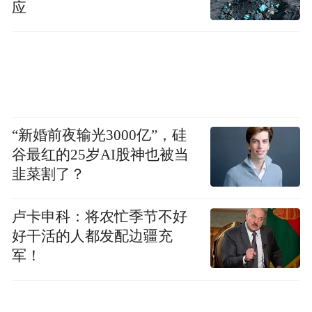
应
“新婚前夜输光3000亿”，硅
谷最红的25岁AI股神也被当
韭菜割了？
卢卡申科：将农忙季节不好
好干活的人都发配边疆充
军！