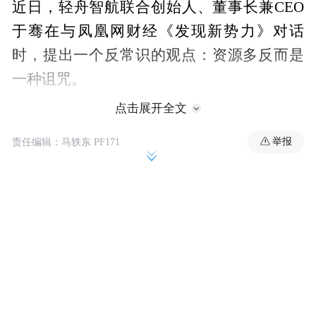
近日，轻舟智航联合创始人、董事长兼CEO
于骞在与凤凰网财经《发现新势力》对话
时，提出一个反常识的观点：资源多反而是
一种诅咒。
点击展开全文
（以下内容节选自《发现新势力》对话于
骞，对话实录有删减）
举报
责任编辑：马轶东 PF171