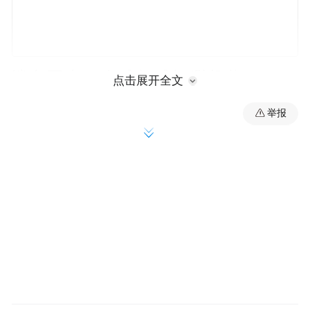
消息面上，全球权威评测机构Artificial
点击展开全文
Analysis于5月12日发布的最新Coding Agent
举报
基准显示，智谱GLM-5.1模型在多项主流编
程基准测试中取得开源模型第一的成绩，代
表国产大模型在实际编程Agent场景下的
SOTA（当前最优）级别能力，成为当日刺激
股价大涨的直接催化剂。