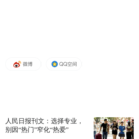
变相实现的持续学习，以及目前最难突破但
Opus 4.7已现雏形的自我评判能力。
整体来看，智谱正在从对话大模型尝试转向
以长周期自主智能体（AAS）为核心的
Agent-Native架构，但高成本的财务亏损基本
面问题仍待解决。智谱上市后首份年度业绩
公告显示，公司年内亏损47.18亿元，同比扩
大59.5%；经调整年内净亏损31.82亿元，同
比扩大29.1%。
数据服务商极光看好智谱在基座大模型技术
人民日报刊文：选择专业，
层面的领先地位及MaaS商业模式的可持续
别因“热门”窄化“热爱”
性，但公司在估值、盈利能力、现金流等方