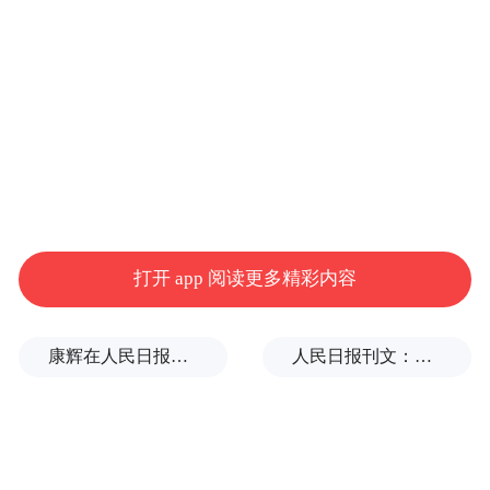
同时，智谱创始人唐杰在社交平台发文预
测，大模型今年的最大突破将是解决长程任
务（Long-Horizon Tasks），即在智能体环境
中持续运行以完成复杂目标。他称，这一能
力将推动行业从“一人公司”快速演进至“无员
打开 app 阅读更多精彩内容
工公司（NPC）”，自主智能体系统（AAS）
将成为下一个技术前沿。
康辉在人民日报撰文：小字典有大力量
人民日报刊文：挡“张雪机车”，民进党当局怕什么
只是，唐杰判断要实现该愿景需跨越三大技
术支柱：通过超长上下文和RAG（检索增强
生成）解决的记忆能力、通过缩短更新周期