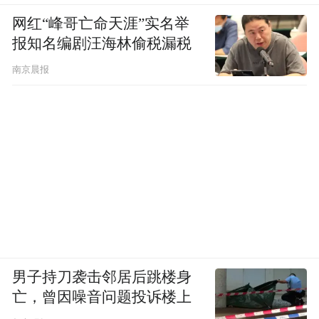
中国国内榴莲进口量将持续增长，终端价格
网红“峰哥亡命天涯”实名举
会呈现进一步下行趋势，但不会出现暴跌行
报知名编剧汪海林偷税漏税
情。
南京晨报
前述水果商户预计，未来半个月，随着各类
应季水果持续大批量上市，樱桃、荔枝、榴
莲等价格可能还会进一步下降。
男子持刀袭击邻居后跳楼身
亡，曾因噪音问题投诉楼上