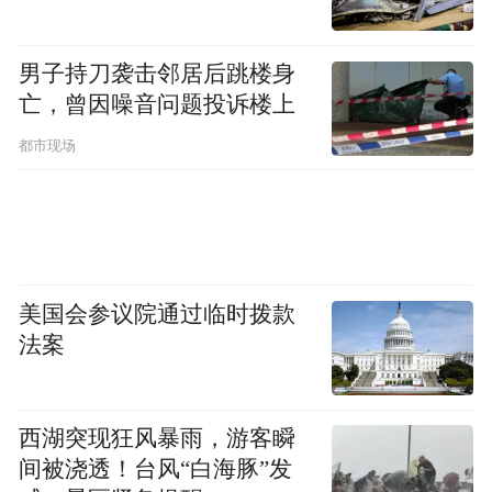
男子持刀袭击邻居后跳楼身
亡，曾因噪音问题投诉楼上
都市现场
来源：得物App
另据北京新发地官网数据，5月13日，妃子笑
荔枝批发均价9元/斤，较4月26日初上市时的
美国会参议院通过临时拨款
29.5元/斤便宜69.5%，较上年同期的22.5元/
法案
斤便宜60%。
价格还会再降吗？
西湖突现狂风暴雨，游客瞬
间被浇透！台风“白海豚”发
榴莲、荔枝等水果价格跳水，主要和供给增