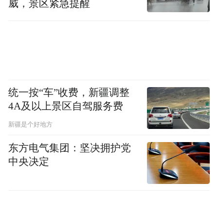
威，景区紧急提醒
加有关。
5月13日，当中新经纬以消费者身份向某水果
商户咨询时，其表示最近樱桃“一天一个
价”。今年樱桃主产区普遍迎来大丰收，市场
上出现了供过于求、降价走量的情况。
统一按“车”收费，新疆调整
4A及以上景区自驾服务费
榴莲今年也丰产。中国农业科学院农业信息
新疆是个好地方
研究所水果分析师侯煜庐向中新经纬介绍，
东方电气集团：坚决拥护党
2026产季，泰国、越南等榴莲主产区气候条
中央决定
件良好，叠加前期新种植果园陆续进入挂果
期，全球榴莲供应规模扩大。
“往年中国鲜榴莲进口淡季集中在11月至次年