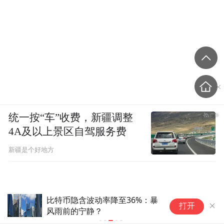
统一按“车”收费，新疆调整
4A及以上景区自驾服务费
新疆是个好地方
比特币隐含波动率降至36%：暴
别
打开
风雨前的宁静？
T
买