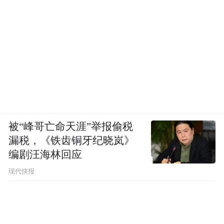
被“峰哥亡命天涯”举报偷税
漏税，《铁齿铜牙纪晓岚》
编剧汪海林回应
现代快报