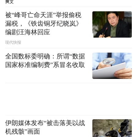
爽文
被“峰哥亡命天涯”举报偷税
漏税，《铁齿铜牙纪晓岚》
编剧汪海林回应
现代快报
全国数标委明确：所谓“数据
国家标准编制费”系冒名收取
伊朗媒体发布“被击落美以战
机残骸”画面