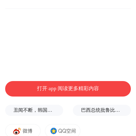
188元/个，约合31.3元/斤。
得物App价格趋势图显示，2月份，平台上6
至7斤规格的榴莲，成交均价曾达349元/个，
约合49.9元/斤至58.2元/斤，5月11日回落至
255元/个，直降94元，单价降至36.4元/斤至
42.5元/斤，降幅超14.8%。
打开 app 阅读更多精彩内容
丑闻不断，韩国足协迎来“大清算”
巴西总统批鲁比奥：他是罪魁祸首