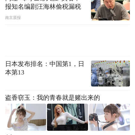
11日，同规格已降至104元，降幅近45%，近
报知名编剧汪海林偷税漏税
乎腰斩；5月11日，6斤装妃子笑荔枝成交均
南京晨报
价由前一日的149元/份降至129元/份，单日
直降20元，降幅达13.4%。
日本发布排名：中国第1，日
本第13
盗香窃玉：我的青春就是赌出来的