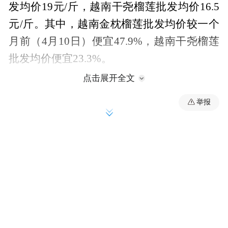
发均价19元/斤，越南干尧榴莲批发均价16.5
元/斤。其中，越南金枕榴莲批发均价较一个
月前（4月10日）便宜47.9%，越南干尧榴莲
批发均价便宜23.3%。
点击展开全文
同比来看，截至5月10日，北京新发地泰国金
举报
枕榴莲的批发均价与去年持平，越南干尧榴
莲批发均价则同比降31.3%。
在零售端，5月14日，中新经纬定位北京市朝
阳区看到，小象超市约4.2斤重的泰国金枕榴
莲秒杀价139元/个，约合33.1元/斤；永辉超
市约4斤重的金枕榴莲售价127.9元/个，约合
32元/斤；七鲜超市约6斤重的金枕榴莲售价