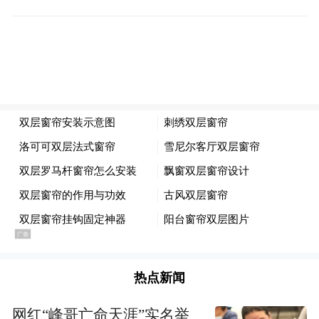
来源：得物App
除榴莲外，国产樱桃、荔枝价格近期也在
降。
热点新闻
得物App价格趋势图显示，三等规格2斤装国
产樱桃，3月初期成交均价为189元，截至5月
网红“峰哥亡命天涯”实名举