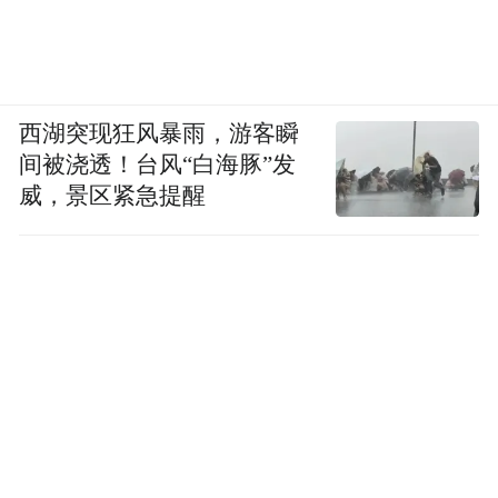
的影响，今年海南荔枝早熟减产，是荔枝生
产中年，预计年产量24.5万吨。
西湖突现狂风暴雨，游客瞬
那么，这些水果的价格还会再降吗？
间被浇透！台风“白海豚”发
威，景区紧急提醒
侯煜庐预计，2026年荔枝价格整体会高于去
年。“产季价格走势会呈现上市初期较高、上
市量加大后价格下跌、后期翘尾的‘V’字型走
势，价格触底时间会提前到5月。部分品种由
于供应紧张出现价格上涨，但不会出现全品
类的暴涨。”
至于榴莲，侯煜庐表示，结合当前市场供需
情况来看，随着榴莲传统进口旺季的到来，