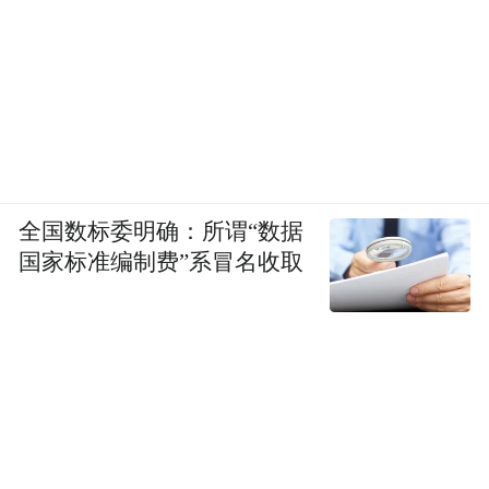
3月，4月中旬起才进入进口旺季并持续至10
月左右。而2026年一季度，中国鲜榴莲进口
量已达15.6万吨，较去年同期增长2.94倍，以
至于消费者感知到‘榴莲自由’的时间显著提
前。”侯煜庐称。
全国数标委明确：所谓“数据
荔枝价格跳水则是受主产区提前进入产销高
国家标准编制费”系冒名收取
峰等因素影响。据《海南日报》，自5月7日
以来，海南荔枝日出岛量已破万吨，时间较
往年提前约一周。统计数据显示，3月25日至
5月8日，海南荔枝累计出岛8.79万吨，比去
年同期增长288.6%。
海南荔枝种植面积约40万亩，由于气候异常