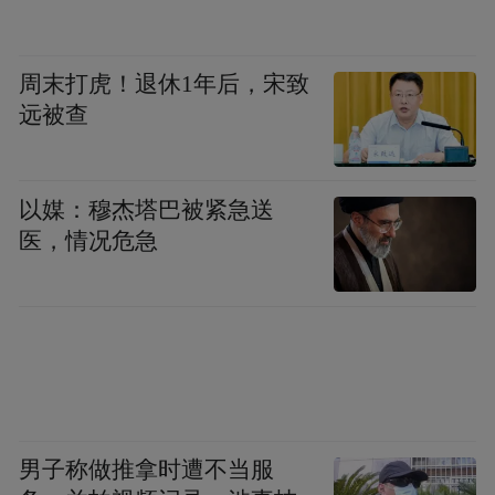
点、9000点乃至10000点。
周末打虎！退休1年后，宋致
而在日内交易员Kyle Lee看来，韩国股市接二
远被查
连三刷新纪录的强劲势头，反而让他提高了
警惕。他已于今年早些时候清仓了在韩国股
市的头寸，目前正专注于纳斯达克指数期货
以媒：穆杰塔巴被紧急送
的交易。“我肯定会有些FOMO，但我并不打
医，情况危急
算在韩股持续创出新高之际再次买入。我认
为，一旦调整真的到来，跌幅将会非常剧
烈。”
男子称做推拿时遭不当服