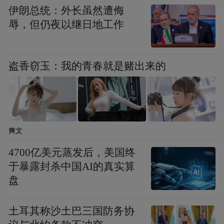
伊朗总统：外长虽然遭侮
首尔大学经济学教授崔在元（Jaewon Choi）
辱，但仍夜以继日地工作
表示，“如今，越来越多的人认为，通过传统
途径实现社会阶层流动已不再可能，唯有通
盗香窃玉：我的青春就是赌出来的
过投机性资产才能实现这一目标。”“投资者
如今正大举买入SK海力士、三星电子等股
票，将其视为实现财富快速积累的优良载
体。”
爽文
5月初，韩国股市
据韩国金融投资协会数据，
4700亿美元蒸发后，美国终
融资余额飙升至创纪录的36.3万亿韩元，较
于暴露封杀中国AI的真实算
去年12月底增长了32%。
盘
然而，这一数据仅
是“冰山一角”，因为许多用于购买股票的借
土耳其称沙土巴三国防务协
款往往被归类于其他信贷类别之下。