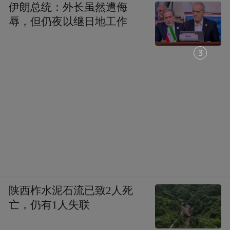
伊朗总统：外长虽然遭侮
辱，但仍夜以继日地工作
1
陕西柞水泥石流已致2人死
亡，仍有1人失联