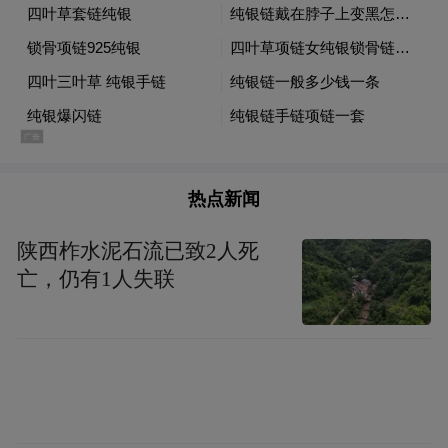
韩国综合股价指数今年以来走势 来源：Wind
与此同时，三星电子市值突破1万亿美元大
关，成为亚洲市值第二高企业。14日，该股
盘中大涨超5%，股价持续刷新历史新高。
热点新闻
推动这股强劲势头的，正是韩国那支多达
1400万人的庞大日内交易大军的回归。彭博
陕西柞水泥石流已致2人死
亡，仍有1人失联
社称，这群投资者在2025年大部分时间处于
观望状态。如今，他们被这“千载难逢”的行
迄今为止
，
他们
情所吸引，纷纷重返市场。
已向本土股市
投
入了约37.7万亿韩元（约合
人民币
1722亿元）。