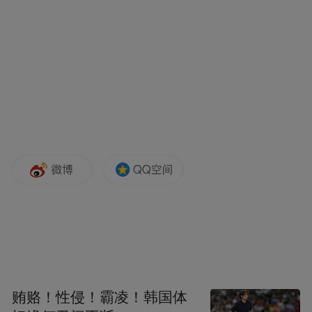
Taewhan）说道。他在韩国首尔经营着一家耳
鼻喉科诊所，一年前开始在社交媒体上分享
自己的投资收益情况。
“然而，谁也无法预知这轮牛市何时会走到尽
头。真正的危险在于，人们往往在行情接近
尾声时才大幅加码投资，结果却以亏损告
终。我自己就曾有过这样的经历。”他补充
道。
仍有上行空间
？
彭博社表示，韩国股市这轮涨势，无论是在
贿赂！性侵！霸凌！韩国体
国内还是全球，都鲜有先例可循。这场由杠