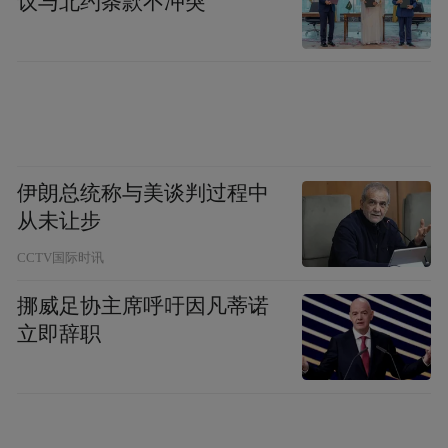
议与北约条款不冲突
值得关注的是，本周发生的事件已充分暴露
了市场突然反转的风险。周二，韩国综合股
价指数冲击8000点未果后转头向下，盘中一
度大跌超5%。这引发了人们的担忧：此轮涨
势究竟还能持续多久？更重要的是，一旦行
伊朗总统称与美谈判过程中
情逆转，崩塌的速度又将有多快？
从未让步
CCTV国际时讯
目前，许多分析师认为韩国股市仍有进一步
上行的空间。除了SK海力士、三星电子等企
挪威足协主席呼吁因凡蒂诺
立即辞职
业交出的亮眼财报外，韩国整体经济也已重
回增长轨道。受此提振，华尔街各大投行纷
纷上调了韩国综合股价指数的预期目标，在
乐观情景下，目标点位甚至被调高至8500