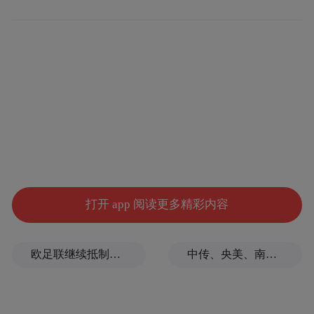
长并导致供应链趋紧，这一局面彻底发生了
转变。”彭博社指出。
彭博社称，没有什么地方比社交媒体更能直
观展现韩国人对股市的痴迷了。在这里，网
红博主和散户投资者发布的铺天盖地的交易
建议及投资收益，正不断加剧人们对FOMO
的恐惧。这种竞争已不再局限于单纯地跑赢
大盘，它已延伸至亲朋好友、同事，甚至匿
打开 app 阅读更多精彩内容
名的网络喷子之间。
欧足联继续抵制世界杯，因凡蒂诺能熬到“点球大战”吗？
中传、央美、南艺等多所高校部分专业取消艺考
“那些患有FOMO的人，眼见他人赚取巨额利
润，往往会不顾一切地贸然入市，且常伴随
着过度使用杠杆的风险。”金泰焕（Kim