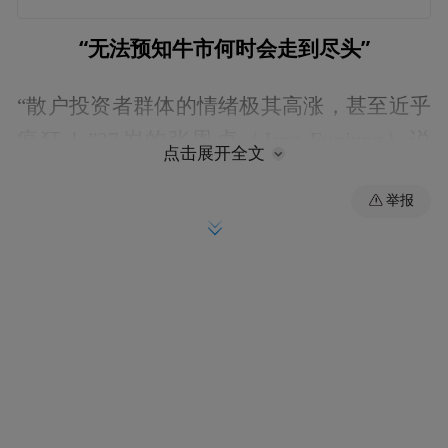
“
无法预知牛市何时会走到尽头
”
“散户投资者群体的情绪极其高涨，甚至近乎
疯狂！”37岁的张恩贞（Jang Eunjung）说
点击展开全文
道。这位常驻韩国首尔的视频制作人运营着
举报
一档关于股票投资的YouTube节目，随着韩
国股市一路飙升，她的节目订阅人数从最初
的寥寥无几暴增至超130万。
这场交易狂潮的爆发，主要得益于韩国芯片
制造商在AI浪潮中所扮演的核心角色。“韩国
股市在早期的几轮上涨行情中大多处于‘缺
席’状态，然而随着AI驱动的需求呈爆发式增