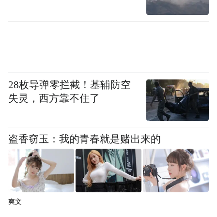
但高管群体的日子就没有那么好过了。公开
28枚导弹零拦截！基辅防空
数据统计，20家上市白酒企业管理层薪酬总
失灵，西方靠不住了
规模为1.81亿元，同比下降32.96%，减少
0.89亿元。
盗香窃玉：我的青春就是赌出来的
其中，18家企业的管理层薪酬集体下调，仅
皇台酒业、酒鬼酒为管理层逆势涨薪。
去年，古井贡酒高管降薪最狠，其管理层薪
爽文
酬为758.94万元，同比大降72.29%。公司总