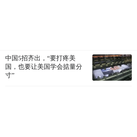
贵州茅台以823.2亿元归母净利润，贡献了行
业6成利润，山西汾酒、泸州老窖的归母净利
润均超百亿元，3家酒企归母净利润合计
1053.97亿元，是上述20家酒企净利润总额的
中国5招齐出，“要打疼美
8成以上。
国，也要让美国学会掂量分
寸”