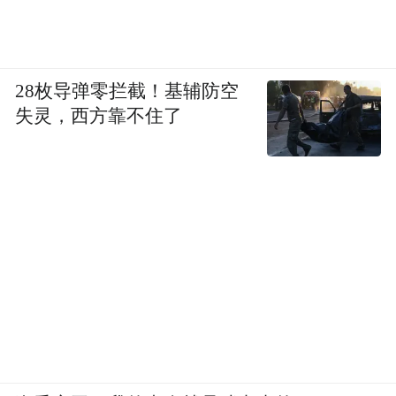
及以上的内参、酒鬼系列同比降幅分别
28.61%和20.78%。
另外，酒鬼酒不仅失守华中（含湖南）大本
28枚导弹零拦截！基辅防空
失灵，西方靠不住了
营市场，在华东、华北区域的收入降幅持续
拉大。
今年3月，秦海提前半年辞任迎驾贡酒总经
理，原因或也是来自于经营压力。2023年9
月，生产出身的秦海上任，但此后2024年、
2025年连续两年未完成经营目标。
不仅如此，市场竞争进一步加剧。在安徽省
内，迎驾贡酒被古井贡酒碾压，省外扩张放