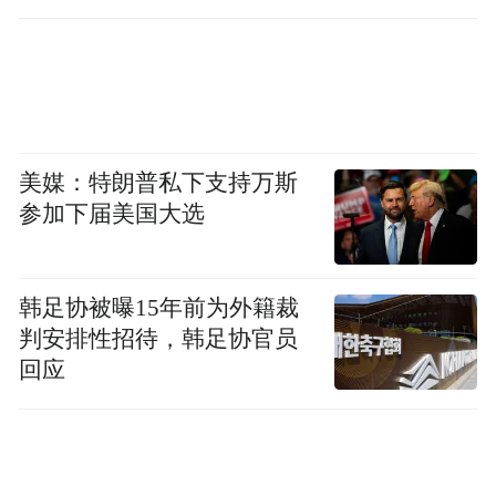
子窖等5家企业营业收入下降均在30%以上。
位于塔尖的贵州茅台经营尚且如此，其他企
业的经营状况可想而知。在整体承压的背景
下，白酒行业梯队已经发生了变化。
美媒：特朗普私下支持万斯
山西汾酒超越泸州老窖，跃居行业第三；舍
参加下届美国大选
得酒业、老白干酒、口子窖等5家酒企收入规
模滑入50亿元以内；20亿元以内营收规模的
韩足协被曝15年前为外籍裁
酒企，分别是伊力特、酒鬼酒、天佑德酒、
判安排性招待，韩足协官员
金种子酒、皇台酒业和*ST岩石。
回应
在利润端，同样分化加剧。20家白酒上市企
业，归母净利润合计1271.71亿元，较上年缩
水超410亿元。