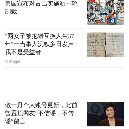
美国宣布对古巴实施新一轮
经理周庆伍的税前报酬总额，由2024年的
制裁
251.08万元降至2025年的85.29万元，降幅高
达66.03%。
“两女子被抱错互换人生37
金徽酒在区域酒企中对管理层相对慷慨，去
年”一当事人沉默多日发声：
年年度薪酬总额1978.02万元，居行业之首。
我不是受益者
即便去年公司营收、归母净利润双降，董事
红星新闻
长兼总裁周志刚的薪酬影响也不算大，其税
前报酬总额257.24万元，同比降幅11.54%。
白酒动销承压
敬一丹个人账号更新，此前
白酒企业高管集体降薪，是经营压力所致，
曾置顶网友“不信谣，不传
谣”留言
也客观缩小了内部收入差距。