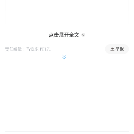
点击展开全文
未来几年，即便白酒消费市场转暖，行业薪
举报
责任编辑：马轶东 PF171
酬向低固定、强绩效和重长期的方向改变，
高管薪酬或难回弹。职业经理人回归靠业绩
说话，普通职工薪酬以稳为主，二者收入差
距将进一步收窄，考核指标会更倾向于库
存、动销等长期指标。
也就是说，在酒企由渠道驱动转向以消费者
为中心的战略后，拿高薪得凭实力。