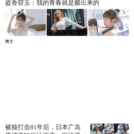
缓，更重要的是，其大单品“洞藏系列”因知
盗香窃玉：我的青春就是赌出来的
识产权纠纷调整使用，前期投入形成的品牌
资产受损。
在这种背景下，公司只能换上销售老将杨照
爽文
兵“救火”。
被核打击81年后，日本广岛