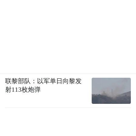
景下，行业正在从渠道型转向以消费者为中
心的运营型转向，战略中心直接倾向于消费
者，以前靠渠道拉动收入增长失速，以后依
赖通过经营用户来驱动增长。
在这一点上，贵州茅台将经销商变成服务
商，泸州老窖数字化控盘、珍酒李渡打造个
人IP等，最终指向了运营用户思维，更贴近
联黎部队：以军单日向黎发
市场。
射113枚炮弹
这也会推动酒企用人策略的变化，即酒企组
织将系统性进化，从经营渠道到服务消费
者，在存量市场中将更有话语权。这一变
化，也对酒企高管提出了全新要求。