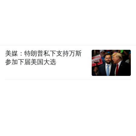
“特别声明：以上作品内容(包括在内的视频、图片或音
频)为凤凰网旗下自媒体平台“大风号”用户上传并发
布，本平台仅提供信息存储空间服务。
Notice: The content above (including the videos,
pictures and audios if any) is uploaded and posted
by the user of Dafeng Hao, which is a social media
美媒：特朗普私下支持万斯
platform and merely provides information storage
参加下届美国大选
space services.”