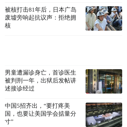
2025年，20家上市白酒企业营业收入总规模
被核打击81年后，日本广岛
废墟旁响起抗议声：拒绝拥
为3654.61亿元，较上年下降835.48亿元。
核
其中，仅山西汾酒逆势增长，其余几乎全线
溃退。处于行业金字塔尖的贵州茅台，营收
占到20家上市白酒企业整体营收的47%。公
司收入下降1.2%，归母净利润下降4.53%，
男童遭漏诊身亡，首诊医生
为上市以来罕见。
被判刑一年，出狱后发帖讲
述接诊经过
这也正说明，行业整体经营压力，远比想象
的大。据统计，在20家上市白酒企业里，营
中国5招齐出，“要打疼美
业收入降幅超过20%的就有11家，酒鬼酒、
国，也要让美国学会掂量分
老白干酒、金种子酒、伊力特等在列；而口
寸”