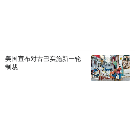
今年以来，酒企人事调整继续。天佑德酒、
迎驾贡酒等企业均发生人事变动，老白干酒
董事长刘彦龙、皇台酒业副总张金道等先后
辞任。
美国宣布对古巴实施新一轮
制裁
尽管，这些高管辞任的理由不尽相同，但经
营压力是共同的背景。
以酒鬼酒为例，近年大力推动文化酒鬼酒营
销，没能重回增长。2025年，公司产品收入
持续下行。内参、酒鬼和湘泉三大系列产品
收入降幅均在20%以上。其中，定位次高端