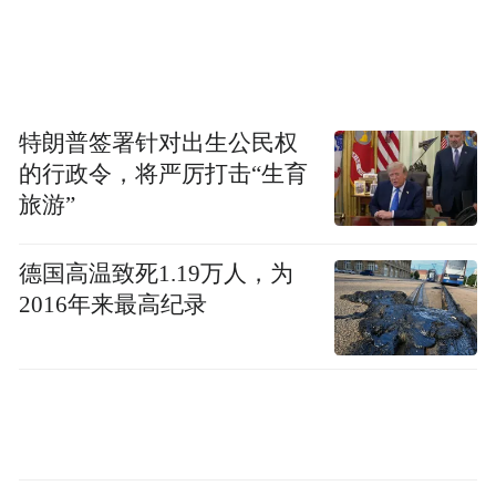
酒企。
2025年末，舍得酒业员工8796人，较上年减
少663人，年人均应付职工薪酬同比增长
特朗普签署针对出生公民权
5.96%至17.17万元/人；同期，酒鬼酒员工减
的行政令，将严厉打击“生育
少212人，人均应付职工薪酬同比增长
旅游”
8.99%；迎驾贡酒、伊力特和金种子酒，同比
分别增长6.55%、12.84%和26.80%。
德国高温致死1.19万人，为
2016年来最高纪录
相比之下，贵州茅台却未能扛住成本压力，
去年应付职工薪酬为152.14亿元，人均43.48
万元，同比下降4.0%。
在整个行业压缩职工薪酬的背景下，天佑德