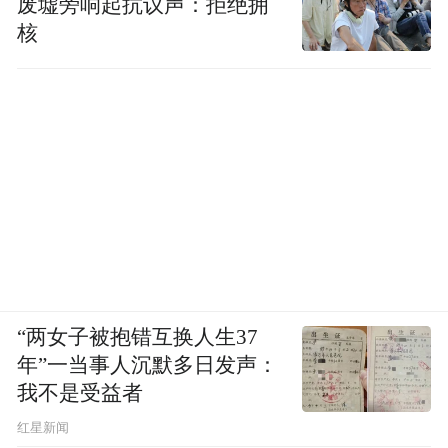
废墟旁响起抗议声：拒绝拥
核
同样，皇台酒业在1月将总经理和副总经理互
换，让营销出身的修卫华执掌公司全面经
营，同时兼任营销总监，摆明了让他既指挥
全盘，又带领团队冲锋，把这瓶“西北茅台”
带上正轨。
上述酒企高管人事变动，说明企业正在应对
消费市场做出战略调整，合理配置能打的高
“两女子被抱错互换人生37
管。
年”一当事人沉默多日发声：
我不是受益者
目前，酒企大多启用销售型高管，短期拯救
红星新闻
业绩仍是主流。但在白酒消费场景萎缩的背