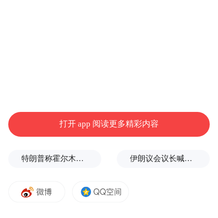
高管“砍”大头，员工小幅让
2025年，全国规模以上白酒企业产量同比下
降14.4%，总产量354.9万千升，为第九年下
滑。白酒消费市场不景气，存货压力依然巨
大，上市白酒企业经营持续承压。
产品卖不动，资金难回流，企业首先对职工
打开 app 阅读更多精彩内容
薪酬采取压缩措施，以至于管理层、员工薪
酬水平整体呈现缩水的现象。
特朗普称霍尔木兹海峡协议尚未达成，正参与相关谈判
伊朗议会议长喊话：别再作秀了！
统计显示，去年20家上市白酒企业中，有13
家应付职工薪酬下降，另外7家虽均有增长，
但多伴随人员优化，且主要集中在一些区域