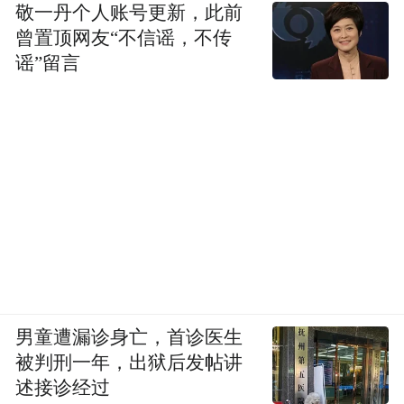
渠道信心不足，动销疲软是主因。2025年，
敬一丹个人账号更新，此前
曾置顶网友“不信谣，不传
20家上市白酒企业合同负债约479.83亿元，
谣”留言
较上年下降近80亿元。预收款规模下行，说
明渠道心态仍趋于保守。
用人逻辑重构
薪酬重构背后，是酒企用人逻辑与战略方向
的同步转向。
前几天，47岁的胡晓熹提前辞去酒鬼酒副总
经理一职。酒鬼酒2025年归母净利润同比下
男童遭漏诊身亡，首诊医生
降371.76%，成为上市白酒企业中业绩降幅
被判刑一年，出狱后发帖讲
第一，亟待扭转颓势。
述接诊经过