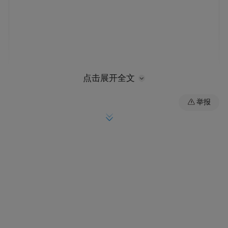
点击展开全文
不过，这些文件并未完整呈现交易细节。彭
举报
博社指出，申报文件并非总是说明相关证券
类型，外界无法判断部分交易究竟是股票还
是公司债券；文件也没有说明交易发生在哪
些账户中，或由谁具体下单。
特朗普的资产由其子女控制的信托持有。新
申报文件中的部分交易显示，经纪人曾作为
代理人参与交易。白宫新闻办公室将相关问