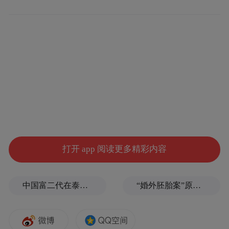
题转给特朗普集团，特朗普集团律师未立即
回应置评请求。（国际财闻汇）
打开 app 阅读更多精彩内容
中国富二代在泰国被杀，嫌犯自首后称“在女友浴室看见他”，真相却没这么简单
“婚外胚胎案”原配妻子求助律师：如何核实胚胎已销毁？伪造结婚证算重婚吗？医院的责任边界在哪？