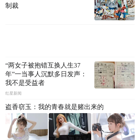
提供的专业服务的交换。该航线将继续对美
制裁
国“自由计划”的参与者关闭。
近日，美国劳工统计局（BLS）发布的2026
年4月消费者价格指数（CPI）数据显示，美
国通胀压力显著回升，整体与核心通胀双双
走高，超出市场预期。
“两女子被抱错互换人生37
年”一当事人沉默多日发声：
数据显示，经季节调整后，4月美国CPI环比
我不是受益者
上涨0.6%，较3月0.9%的涨幅有所回落；未
红星新闻
经季节调整的同比涨幅大幅升至3.8%，较3月
盗香窃玉：我的青春就是赌出来的
的3.3%显著扩大，创阶段性新高。核心
CPI（剔除食品与能源）环比上涨0.4%，同
比上涨2.8%，均较前值抬升，通胀粘性凸