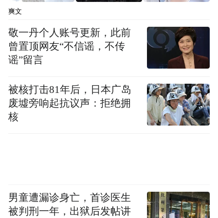
显。
爽文
敬一丹个人账号更新，此前
美国通胀持续向上的可能性不低，高通胀压
曾置顶网友“不信谣，不传
力下，市场担忧美联储会否选择加息，特别
谣”留言
是欧央行行长拉加德在5月的议息会议上暗示
6月份可能加息。开源证券认为，美联储会平
被核打击81年后，日本广岛
废墟旁响起抗议声：拒绝拥
衡经济增长与通胀风险，即使短期内通胀压
核
力较大，但只要美国居民的通胀预期相对稳
定，美联储加息的可能性便不高。
“特别声明：以上作品内容(包括在内的视频、图片或音
频)为凤凰网旗下自媒体平台“大风号”用户上传并发
布，本平台仅提供信息存储空间服务。
男童遭漏诊身亡，首诊医生
Notice: The content above (including the videos,
被判刑一年，出狱后发帖讲
pictures and audios if any) is uploaded and posted