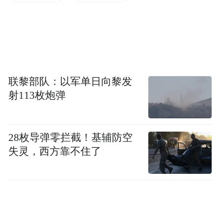
联黎部队：以军单日向黎发
射113枚炮弹
大宗商品方面，当地时间5月15日，国际贵金
28枚导弹零拦截！基辅防空
属期货普遍收跌，COMEX黄金期货跌3.02%
失灵，西方靠不住了
报4543.60美元/盎司，本周累计下跌3.96%，
COMEX白银期货跌10.59%报76.30美元/盎
司，本周累计下跌5.65%。
美油主力合约收涨4.44%，报105.66美元/