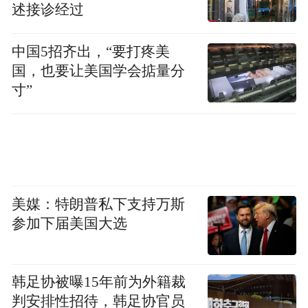
by the user of Dafeng Hao, which is a social media
述接诊经过
platform and merely provides information storage
space services.”
中国5招齐出，“要打疼美
国，也要让美国学会掂量分
寸”
美媒：特朗普私下支持万斯
参加下届美国大选
韩足协被曝15年前为外籍裁
判安排性招待，韩足协官员