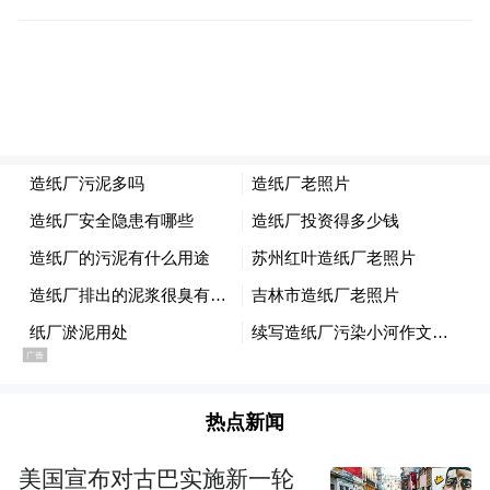
桶；布油主力合约涨3.29%，报109.2美元/
桶。美伊谈判未取得实质进展，霍尔木兹海
峡航运安全不确定性仍存，市场担忧原油供
应受阻；叠加全球原油库存快速下滑，成品
油供应紧张加剧，共同推升油价。
据央视新闻，当地时间5月16日，伊朗议会国
家安全委员会主席阿齐兹在社交平台表示，
在维护国家主权和保障国际贸易安全的框架
下，伊朗已制定一套专业的霍尔木兹海峡航
线交通管理机制，并将于近期正式公布。该
热点新闻
机制仅对与伊朗合作的商船和相关方开放。
伊朗将收取必要的费用，作为其通过该机制
美国宣布对古巴实施新一轮