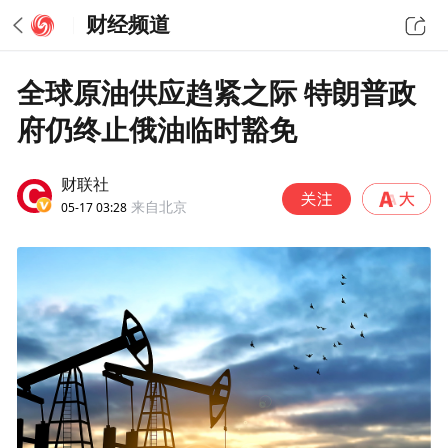
财经频道
全球原油供应趋紧之际 特朗普政
府仍终止俄油临时豁免
财联社
05-17 03:28
来自北京