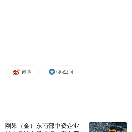
免。但美国政府随后不久又重新发布了新的
授权。
贝森特在美国国会参议院听证会上对此解释
称，政策转变的原因是“超过10个在能源方面
最脆弱、最贫穷的国家”向他提出请求，希望
延长豁免期限。
他当时还表示，在中东冲突背景下，此前的
豁免措施对于维持全球能源市场稳定是必要
的。
分析人士指出，与4月情况类似，来自亚洲盟
友的游说以及油市进一步收紧，仍可能促使
刚果（金）东南部中资企业