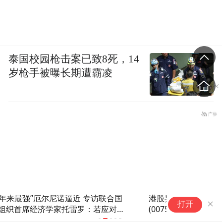
泰国校园枪击案已致8死，14
岁枪手被曝长期遭霸凌
港股异动 | 航空股集体承压 中国国航
卡
打开
(00753)跌超3% 霍尔木兹波澜再起油价跳
1
涨
能