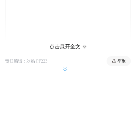
点击展开全文
特朗普政府最初于今年3月发布相关豁免条
款，并在4月首轮豁免到期后再次延期。在豁
举报
责任编辑：刘畅 PF223
免有效期间，一些原本被禁止的俄罗斯原油
交易得以进行。两次豁免均仅适用于已装载
上油轮、即将海运出口的部分俄罗斯原油。
这些豁免措施一直颇具争议，尤其遭到欧洲
盟友批评。欧洲方面认为，制裁是切断俄罗
斯石油收入的重要工具。一些批评人士称，