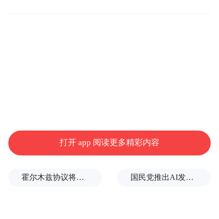
即便豁免范围仅限海运原油，但在油价飙升
背景下，制裁放松实际上仍让俄罗斯获利。
不过，包括印度和印尼在内的一些国家则一
直游说特朗普政府延长制裁豁免，因为伊朗
战争以及霍尔木兹海峡几乎关闭，已导致全
球市场损失了数百万桶/日石油供应。
特朗普政府在这一问题上的立场也有所转
打开 app 阅读更多精彩内容
变，以回应那些严重依赖原油进口国家的请
求。
霍尔木兹协议将近达成，美伊正在进行最后的博弈
国民党推出AI发言人“郑小文”迎战民进党
美国财政部长贝森特上月一度表示，美国不
会延长允许部分俄罗斯原油交易的制裁豁