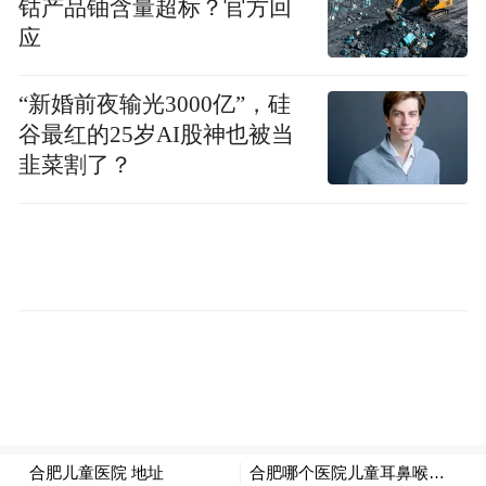
特朗普政府之后重新发布新的豁免。
钴产品铀含量超标？官方回
应
此外，特朗普政府也没有延长针对部分伊朗
原油的临时豁免措施，后者于4月到期失效。
“新婚前夜输光3000亿”，硅
谷最红的25岁AI股神也被当
自伊朗战争爆发以来，随着国际油价飙升，
韭菜割了？
汽油、柴油及其他石油制品价格上涨。与霍
尔木兹海峡相关的供应中断也迫使部分买家
争相采购新货源，包括转向美国采购。
“特别声明：以上作品内容(包括在内的视频、图片或音
频)为凤凰网旗下自媒体平台“大风号”用户上传并发
布，本平台仅提供信息存储空间服务。
Notice: The content above (including the videos,
pictures and audios if any) is uploaded and posted
by the user of Dafeng Hao, which is a social media