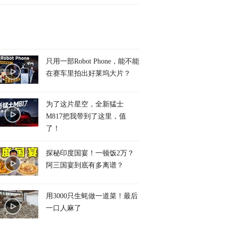
只用一部Robot Phone，能不能
在赛车里拍出好莱坞大片？
为了这片星空，全新猛士
M817把我带到了这里，值
了！
探秘印度国宴！一顿饭2万？
阿三国宴到底有多离谱？
用3000只生蚝做一道菜！最后
一口人麻了