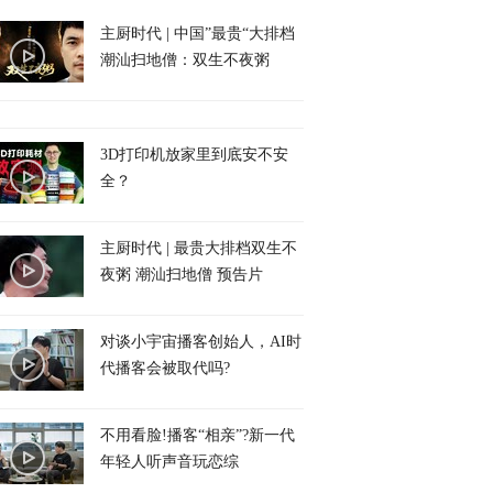
主厨时代 | 中国”最贵“大排档
潮汕扫地僧：双生不夜粥
3D打印机放家里到底安不安
全？
主厨时代 | 最贵大排档双生不
夜粥 潮汕扫地僧 预告片
对谈小宇宙播客创始人，AI时
代播客会被取代吗?
不用看脸!播客“相亲”?新一代
年轻人听声音玩恋综