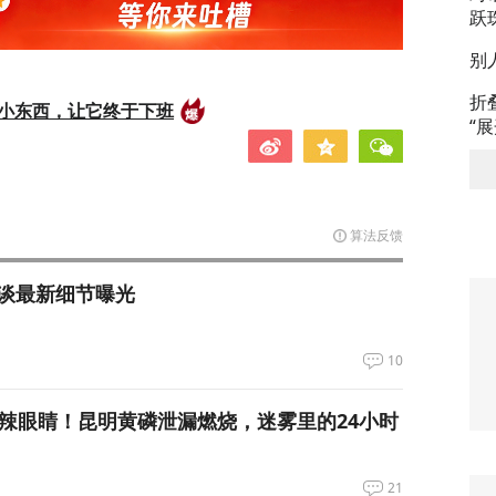
跃
别
折
的小东西，让它终于下班
“
算法反馈
谈最新细节曝光
10
呛到辣眼睛！昆明黄磷泄漏燃烧，迷雾里的24小时
21