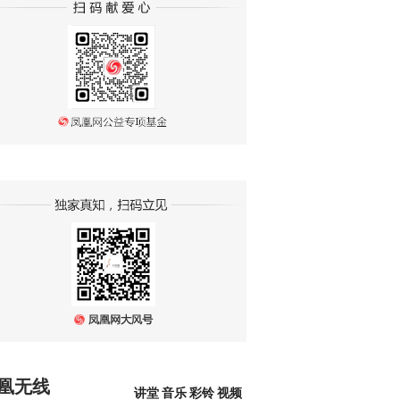
凰无线
讲堂
音乐
彩铃
视频