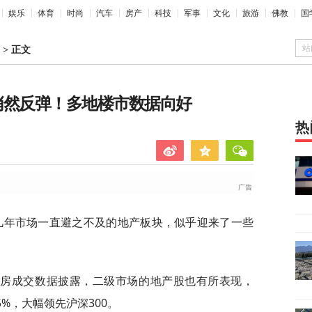
娱乐
体育
时尚
汽车
房产
科技
军事
文化
旅游
佛教
国
站
>
正文
悄然反弹！多地楼市数据向好
热
近几年市场一直避之不及的地产板块，似乎迎来了一些
手房成交数据披露，二级市场的地产股也有所表现，
5%，大幅领先沪深300。