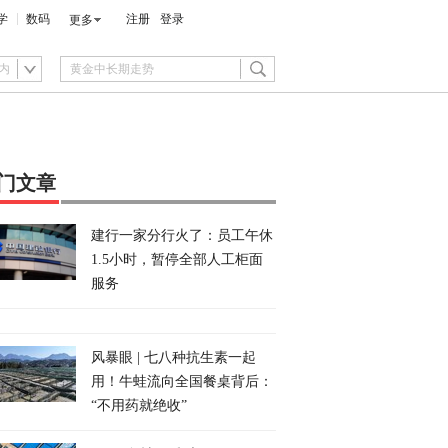
学
数码
注册
登录
更多
内
门文章
建行一家分行火了：员工午休
1.5小时，暂停全部人工柜面
服务
风暴眼 | 七八种抗生素一起
用！牛蛙流向全国餐桌背后：
“不用药就绝收”