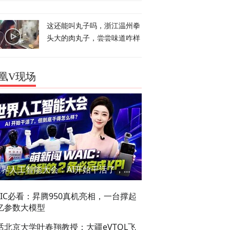
这还能叫丸子吗，浙江温州拳
头大的肉丸子，尝尝味道咋样
凰V现场
世界人工智能大会：AI开始干活了，但到底干的怎么样？萌新闯WAIC
AIC必看：昇腾950真机亮相，一台撑起
亿参数大模型
话北京大学叶春翔教授：大疆eVTOL飞