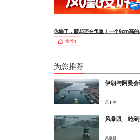
你睡了，腰却还在负重！一个9cm高
推荐
1
为您推荐
伊朗与阿曼会
天下事
风暴眼 | 
风暴眼