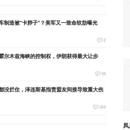
车制造被“卡脖子”？美军又一致命软肋曝光
2
霍尔木兹海峡的控制权，伊朗获得最大让步
36
都没拦住，泽连斯基指责盟友间接导致重大伤
363
凤