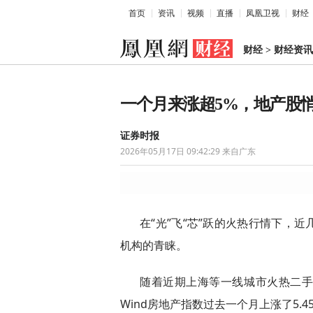
首页
资讯
视频
直播
凤凰卫视
财经
财经
>
财经资讯
一个月来涨超5%，地产股
证券时报
2026年05月17日 09:42:29
来自广东
在“光”飞“芯”跃的火热行情下，
机构的青睐。
随着近期上海等一线城市火热二
Wind房地产指数过去一个月上涨了5.4