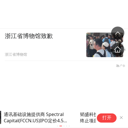
浙江省博物馆致歉
浙江省博物馆
韬盛科技科创板IPO终止，华泰联合保荐
8
打开
终止项目增至3单丨A股融资快报