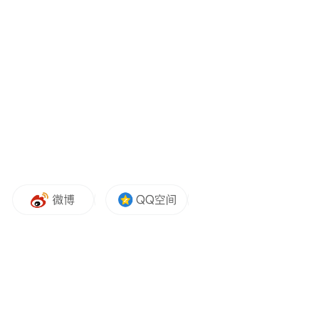
业绩方面，2023年至2025年，奥图股份营业
收入分别为4亿元、3.98亿元及4.20亿元，归
属于母公司股东的净利润分别为5034.74万