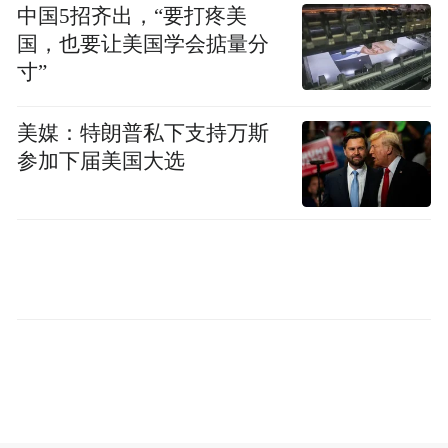
元、7022.84万元及6384.88万元。2025年增
中国5招齐出，“要打疼美
国，也要让美国学会掂量分
收不增利。
寸”
美媒：特朗普私下支持万斯
参加下届美国大选
IPO前，和瑞林直接持有公司股份3222万
股，持股比例为42.44%，系公司第一大股
东。