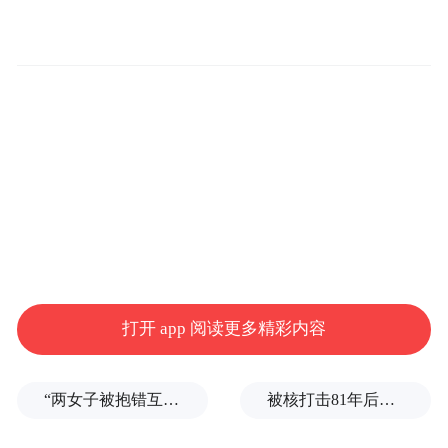
据悉，奥图股份曾于2025年6月递表后，同年
9月及次年3月回复两轮问询函，不过随后因
未在规定时限内回复北交所审核问询，公司
提交撤回上市申请的申请报告，4月17日正式
终止其上市审核。
招股书显示，奥图股份主营业务为汽车冲压
自动化生产线及配套装备、机器人末端执行
器、工业安全防护围栏的研发、设计、制造
和销售，致力于为客户提供汽车冲压自动
打开 app 阅读更多精彩内容
化、智能化解决方案，满足汽车行业车身制
造及轻量化的需求。
“两女子被抱错互换人生37年”一当事人沉默多日发声：我不是受益者
被核打击81年后，日本广岛废墟旁响起抗议声：拒绝拥核