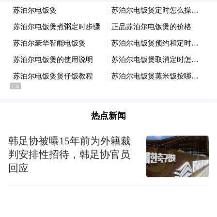
和瑞林，男，1963年5月出生，中国国籍，无
境外永久居留权。1982年7月毕业于合肥工业
大学，本科学历。1982年8月至1997年6月就
职于济南二机床集团有限公司，历任助理工
程师、工程师、设计室主任、高级工程师；
1997年7月为自由职业者；1997年8月至1999
年6月就职于森蒂电梯有限公司，任高级工程
热点新闻
师；1999年7月至2000年3月，自由职业；
2000年4月至2018年5月任奥图科技执行董事
韩足协被曝15年前为外籍裁
兼总经理；2007年6月至2015年5月任有限公
判安排性招待，韩足协官员
回应
司执行董事兼总经理；2022年3月至2023年4
月任公司总经理；2015年5月至今任公司董事
长。