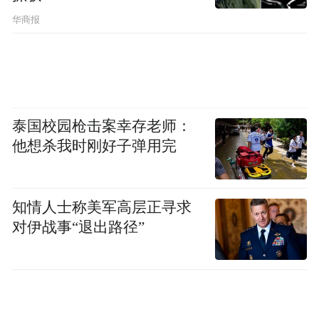
同时，因京投发展主要从事房地产开发与经
华商报
营业务，而标的公司主要从事光电子器件制
造等相关业务，与上市公司原有业务差距较
大，监管要求其详解交易的合理性。
此外，在收购价格方面，说明保障交易作价
泰国校园枪击案幸存老师：
他想杀我时刚好子弹用完
合理性的措施；并结合公司现金储备、负债
情况等，说明收购资金来源和支付安排，是
否会对现金流及偿债能力产生不利影响。
知情人士称美军高层正寻求
对伊战事“退出路径”
卡在监管要求的最后一天，京投发展18日深
夜回复了上述问询函。
据公司表示，在本次收购筹划过程中，公司