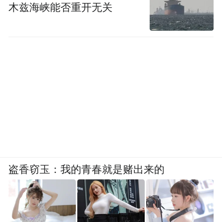
木兹海峡能否重开无关
排自有或自筹资金。根据销售预测，2026年
全年经营活动现金流量净额预计为正，不存
在资金压力。
从资产及负债看，截至2026年3月31日，京投
发展总资产564.64亿元，有息债务（含永续
融资）余额为441.08亿元，其中一年内到期
的长期借款余额为155.18亿元，主要为股东
委托借款。“股东委托借款可通过协商续期、
借新还旧等方式衔接。”
盗香窃玉：我的青春就是赌出来的
房企频繁搭科技“便车”
京投发展股价涨势已有所缓和，不过业内仍