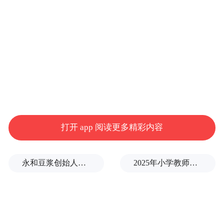
元。到2025年，京投发展的归母净利
润-12.16亿元，同比减少15.34%，亏损规模
继续扩大。
这家近三年连续亏损、净亏规模约17.14亿元
的房企，股价走势却与业绩背道而驰。
据京投发展公开公告梳理，自今年2月份以
打开 app 阅读更多精彩内容
来，这家公司股价便明显出现异动。2月4
日，因股票连续三个交易日内日收盘价格涨
永和豆浆创始人林炳生逝世，享年70岁
2025年小学教师减少13.19万
幅偏离值累计超过20%，京投发展发布“关于
股票交易异常波动的公告”，称不存在未披露
的重大信息。