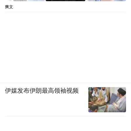
有其他企业搭上了“科技便车”。
爽文
5月18日，合肥城建股价一字涨停，截至收盘
报22.84元。当日晚间，合肥城建发布公告
称，公司股票价格短期波动较大，存在市场
情绪过热、非理性炒作的情况。
合肥城建股价“走强”，与存储芯片巨头“长鑫
科技”有关。
伊媒发布伊朗最高领袖视频
据合肥城建披露，合肥市国联资本股权投资
基金合伙企业（有限合伙）（简称国联基
金），通过合肥产投壹号股权投资合伙企业
（有限合伙），间接投资了长鑫科技4.5亿