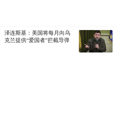
无转型计划。”合肥城建表示，截至公告披露
日，公司间接投资产投壹号的比例较低，间
接投资金额较小，与长鑫科技无任何业务往
来。
泽连斯基：美国将每月向乌
克兰提供“爱国者”拦截导弹
从实际业绩看，2025年合肥城建归母净利润
为-5.21亿元；2026年第一季度，公司归母净
利润依然为亏损状态、净亏损2489.46万元。
这让合肥城建直言：公司股价已大幅偏离当
前业绩，未来可能存在大幅波动和估值回归
的风险。
中指研究院企业研究总监刘水告诉第一财
经，目前资本市场对上市科技公司估价较