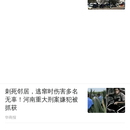
刺死邻居，逃窜时伤害多名
无辜！河南重大刑案嫌犯被
抓获
华商报