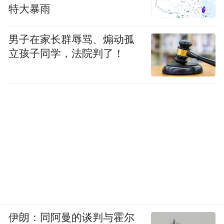
较小，但已具备技术竞争力，未来随着行业
特大暴雨
规模增长、销售规模逐步扩大，规模效应释
男子在家长群辱骂、煽动孤
放后预计可实现盈利。截至2026年3月31日，
立孩子同学，法院判了！
标的公司在手订单（合同金额）6833.91万
元。
在收购价格方面，因收购尚处于早期筹划阶
段，尚未聘请中介机构开展尽调工作，各相
关方还未就收购作价进行磋商。不过，收购
资金来源将主要是公司自有或自筹资金。
截至2026年3月31日，京投发展账面现金余额
为32.94亿元。该公司表示，因标的规模相对
较小，若收购顺利实施，公司有能力合理安
伊朗：同阿曼的谈判与霍尔