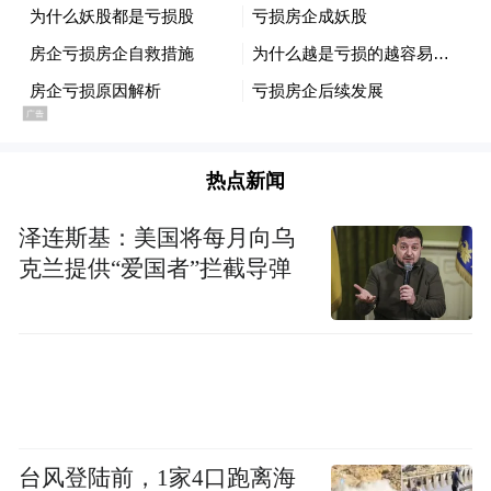
度，该公司尚处于亏损状态，净利润分别
为-6110.46万元、-2179.40万元。
目前，这笔交易还处于筹划阶段，最终收购
的股权比例及交易价格等尚未确定，交易方
热点新闻
案仍需进一步论证和协商，最终能否达成具
泽连斯基：美国将每月向乌
有重大不确定性。
克兰提供“爱国者”拦截导弹
即便收购细则还未敲定，这家房企还是因为
沾上“芯片”概念股价连涨。
5月12日，京投发展股价一度冲高至21.83
元，此后资本市场的热情有所减退，京投发
台风登陆前，1家4口跑离海
展股价掉头向下，连续四个交易日出现回