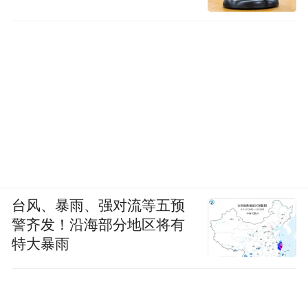
控股股东，集中发展新材料业务。
“未来，仍会有上市房企迫于经营压力及转型
发展需要，剥离房地产业务。”刘水认为。上
市房企收购芯片等科技公司，较为受到资本
市场关注。但长期看，房企估值依赖经营业
绩，新业务能否持续发展、带来营收及利润
业绩，将是公司面临的挑战。
台风、暴雨、强对流等五预
他还表示，对谋求长久发展的房企来说，要
警齐发！沿海部分地区将有
么做精做强房地产业务，以保障经营安全为
特大暴雨
核心，提升竞争力；另一方面，当前房地产
行业去产能还在持续，部分房企的转型不可
避免，一些上市公司或会退出地产业务，转