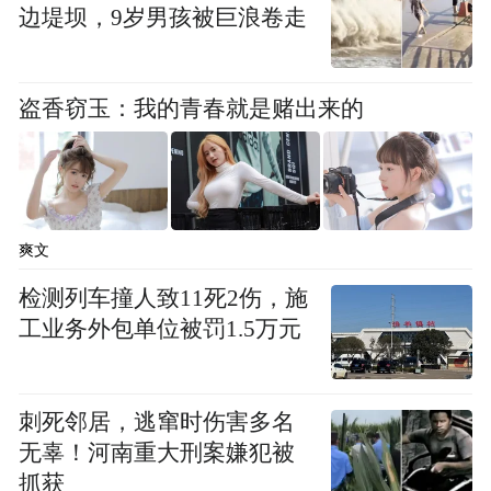
边堤坝，9岁男孩被巨浪卷走
调。19日开盘后，京投发展股价再次翻红，
截至午间休盘报17.08元，涨幅2.77%，年初
至今涨幅300%。
盗香窃玉：我的青春就是赌出来的
监管三连问合理性
京投发展“跨界”收购、股价频繁异动，也引
爽文
起了监管层注意。
检测列车撞人致11死2伤，施
工业务外包单位被罚1.5万元
5月11日，上海证券交易所发来问询函，要求
其详细披露本次收购的重要时间节点、参与
知悉的人员等；并全面自查知情人近期股票
刺死邻居，逃窜时伤害多名
交易情况，是否存在内幕信息提前泄露。
无辜！河南重大刑案嫌犯被
抓获