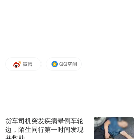
但这一澄清并未让资本热情减退。3月15日，
京投发展再次发布“关于股票交易异常波动的
公告”，并首次宣布拟将持有的房地产开发业
务相关资产及负债，转让至控股股东北京市
基础设施投资有限公司（简称“京投公
司”）。
房企因退出地产业务、股价反而上涨，这在
地产板块并非没有先例。但京投发展不同，
它的股价走势过于“强悍”了。此后的3月17
日、4月16日，京投发展均因为股价涨幅偏离
值累计超过20%，再发“关于股票交易异常波
货车司机突发疾病晕倒车轮
边，陌生同行第一时间发现
动的公告”。
并救助