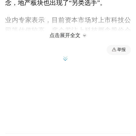
念，地产板块也出现了“另类选手”。
业内专家表示，目前资本市场对上市科技公
司等估值较高，房企若沾上科技概念股价会
点击展开全文
明显上涨，但资本市场有明显周期性，房企
举报
股价的长期表现依然要看经营业绩。
老牌房企退房“沾芯”
京投发展是北京一家老牌国资房企，近年来
公司业绩表现并不佳。
自2023年以来，京投发展开始陷入业绩亏损
的局面，当年公司归母净利润为-6.59亿元，
2024年公司归母净利润继续降至-10.55亿