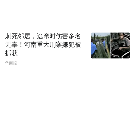
刺死邻居，逃窜时伤害多名
无辜！河南重大刑案嫌犯被
抓获
华商报