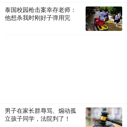
高，房企沾上科技概念股价会明显上涨，但
泰国校园枪击案幸存老师：
资本市场有明显周期性，异动之后或会归于
他想杀我时刚好子弹用完
平淡。
在房地产行业，不乏试图“跨界”到其他行业
的选手。除了正在筹划中的京投发展，去年
万通发展完成对数渡科技的收购，通过增资
及股权转让方式取得其62.9801%股权。
刘水表示，自2020年以来，超10家上市房企
退出地产业务，有企业转型至其他领域。如
2023年，鲁商发展将地产业务转让至控股股
男子在家长群辱骂、煽动孤
东，集中优势资源发展生物医药板块相关业
立孩子同学，法院判了！
务。2024年，冠城大通拟将地产业务转让至