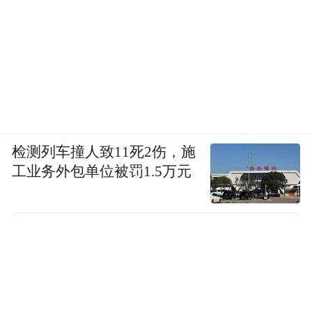
元。
公开信息显示，目前合肥产投壹号对长鑫科
技持股比例1.85%，国联基金对合肥产投壹号
的出资比例为15.51%，据此计算国联基金对
长鑫科技的间接持股比例约0.29%。
检测列车撞人致11死2伤，施
具体到合肥城建自身，18日发布的公告显
工业务外包单位被罚1.5万元
示，合肥城建及子公司在国联基金的实缴占
比为9.09%，以此计算其对长鑫科技的间接持
股比例仅约0.026%。
“公司目前主营业务为地产开发与销售，不涉
及半导体、芯片及存储等相关领域，短期也