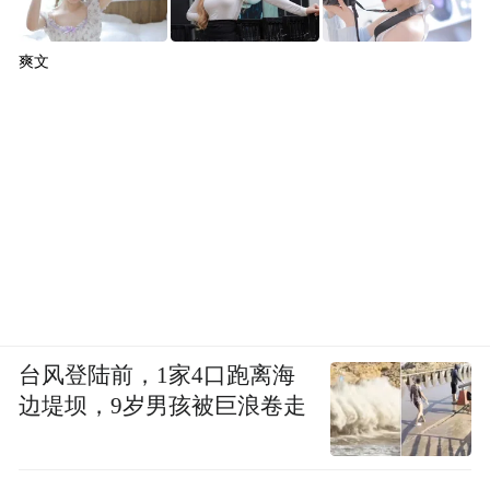
爽文
台风登陆前，1家4口跑离海
边堤坝，9岁男孩被巨浪卷走