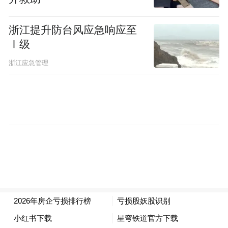
四轮股价异动提示后，京投发展终于对外公
浙江提升防台风应急响应至
布了一项收购计划。
Ⅰ级
5月11日，京投发展宣布，正在筹划通过现金
浙江应急管理
方式，收购公司控股股东京投公司旗下“新基
建股权投资中心”所持有的西安奇芯光电科技
有限公司股权。同日，京投发展再发股票交
易异常波动公告，至此今年其已连发五份相
关公告。
西安奇芯光电科技有限公司成立于2014年，
经营范围涉及光电子器件制造、集成电路芯
片及产品制造、光通信设备制造、半导体分
立器件制造等。2025年度及2026年第一季