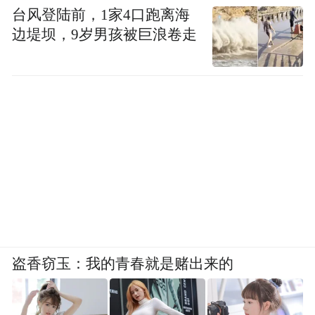
台风登陆前，1家4口跑离海
边堤坝，9岁男孩被巨浪卷走
盗香窃玉：我的青春就是赌出来的