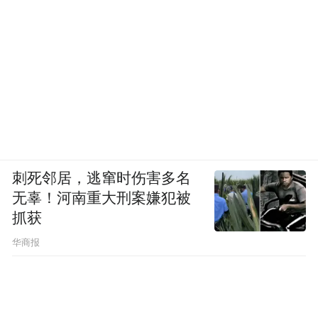
刺死邻居，逃窜时伤害多名
无辜！河南重大刑案嫌犯被
抓获
华商报