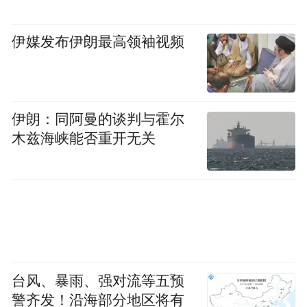
严格控制了知情人范围，同时提醒相关人员
履行保密义务，内幕信息知情人名单已报送
伊媒发布伊朗最高领袖视频
上海证券交易所。经自查，不存在内幕信息
提前泄露的情形，未发现知情人在自查期间
存在买卖公司股票的情形。
伊朗：同阿曼的谈判与霍尔
针对跨界收购的合理性问题，京投发展回复
木兹海峡能否重开无关
称，目前公司处于连续经营亏损状态，若继
续深耕原有业务，公司的经营状况、资产质
量及盈利水平难以改善。通过跨界收购切入
新兴优质赛道，是调整业务结构的重要举
措，可为长远发展奠定产业基础。
台风、暴雨、强对流等五预
从标的公司发展前景看，虽然当前业务规模
警齐发！沿海部分地区将有