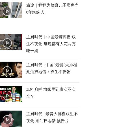
旅途｜妈妈为脑瘫儿子卖房当
8年蜘蛛人
主厨时代丨中国最贵宵夜:双
生不夜粥 每晚都有人花两万
吃一桌
主厨时代 | 中国”最贵“大排档
潮汕扫地僧：双生不夜粥
3D打印机放家里到底安不安
全？
主厨时代 | 最贵大排档双生不
夜粥 潮汕扫地僧 预告片