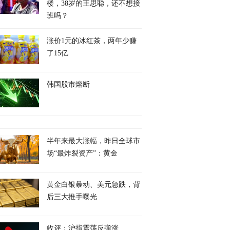
楼，38岁的王思聪，还不想接
班吗？
涨价1元的冰红茶，两年少赚
了15亿
韩国股市熔断
半年来最大涨幅，昨日全球市
场“最炸裂资产”：黄金
黄金白银暴动、美元急跌，背
后三大推手曝光
收评：沪指震荡反弹涨