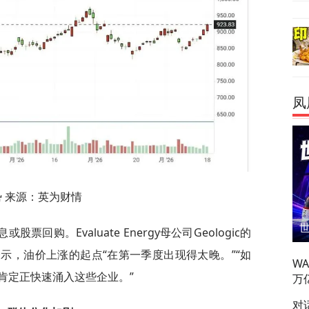
凤
势 来源：英为财情
回购。Evaluate Energy母公司Geologic的
g）表示，油价上涨的起点“在第一季度出现得太晚。”“如
W
肯定正快速涌入这些企业。”
万
对