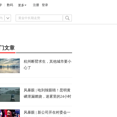
学
数码
注册
登录
更多
内
门文章
杭州断臂求生，其他城市要小
心了
风暴眼 | 呛到辣眼睛！昆明黄
磷泄漏燃烧，迷雾里的24小时
风暴眼 | 新公司开在村委会一