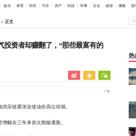
娱乐
体育
时尚
汽车
房产
科技
军事
文化
旅游
佛教
国
站
>
正文
油气投资者却赚翻了，“那些最富有的
热
油供应链紧张迫使油价高位徘徊。
资增幅在三年来首次跑输通胀。