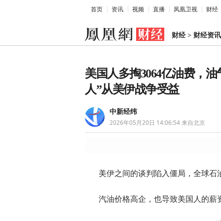
首页
资讯
视频
直播
凤凰卫视
财经
财经
>
财经资讯
美国人多掏3064亿油费，
人”从美伊战争受益
中新经纬
2026年05月20日 14:06:54
来自北京
美伊之间的谈判陷入僵局，全球石
汽油价格高企，也导致美国人的薪