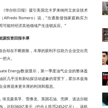
后，《华尔街日报》援引美国北卡罗来纳州立农业技术
lfredo Romero）说，“当通胀侵蚀家庭购买力
而可能对经济其他领域产生连锁反应。”
能源投资回报丰厚
组合却在不断膨胀，丰厚的获利不仅助力企业交出亮
一把火。
ate Energy数据显示，第一季度油气企业的整体盈
油区几乎没有新钻探活动迹象的背景下，霍尔木兹海
企业将迎来更丰厚的利润和股息。
，埃克森美孚、雪佛龙、英国石油、壳牌、道达尔能
%，达到360亿美元（约合人民币2452亿元）。该机