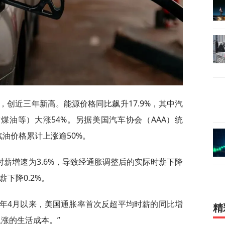
，创近三年新高。能源价格‌同比飙升17.9%‌，其中‌汽
航空煤油等）大涨54%。另据美国汽车协会（AAA）统
油价格累计上涨逾50%。
薪增速为3.6%，导致经通胀调整后的实际时薪下降
薪下降0.2%。
3年4月以来，美国通胀率首次反超平均时薪的同比增
精
上涨的生活成本。”