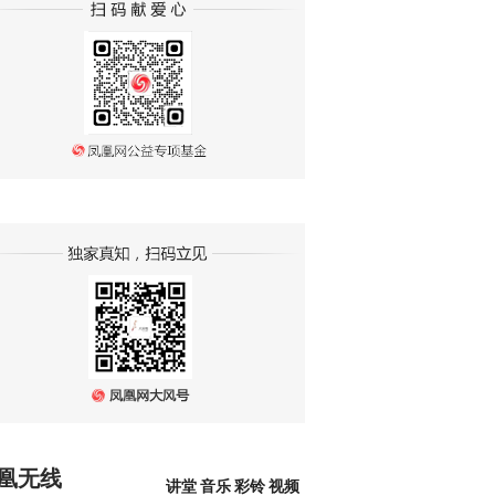
凰无线
讲堂
音乐
彩铃
视频