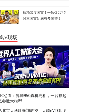
探秘印度国宴！一顿饭2万？
阿三国宴到底有多离谱？
凰V现场
世界人工智能大会：AI开始干活了，但到底干的怎么样？萌新闯WAIC
AIC必看：昇腾950真机亮相，一台撑起
亿参数大模型
话北京大学叶春翔教授：大疆eVTOL飞