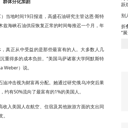
群体分化加剧
跃
别
C）当地时间19日报道，高盛石油研究主管达恩·斯特
测，霍尔木兹海峡石油供应恢复正常的时间每推迟一个月，年
折
“
体，真正从中受益的是那些最富有的人。大多数人几
沉重得多的成本负担。”美国马萨诸塞大学阿默斯特
a Weber）说。
石油冲击视为财富再分配。她通过研究俄乌冲突后果
中，约有50%流向了最富有的1%的美国人。
高收入美国人在航空、住宿及其他旅游方面的支出同
支。