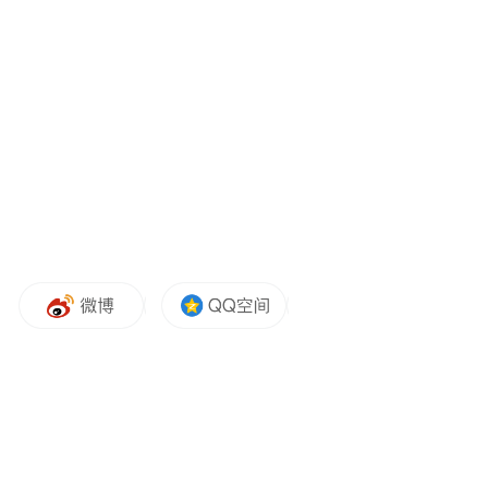
剂、氢氧化钾、硫酸钾、电子特气、气相二
氧化硅等，产品应用于光伏、光纤、精细化
工、肥料、电子芯片等领域。存储芯片相关
收入占公司营业收入比重不足 1%，不会对公
司业绩产生重大影响。
截至公告披露日，公司、公司控股股东及实
际控制人不存在其他应披露而未披露的重大
信息，包括但不限于重大资产重组、股份发
行、收购、债务重组、业务重组、资产剥
离、资产注入等重大事项。
三孚股份同时提醒，根据中证指数官网发布
的公开数据，截至 2026 年5月19日，公司滚