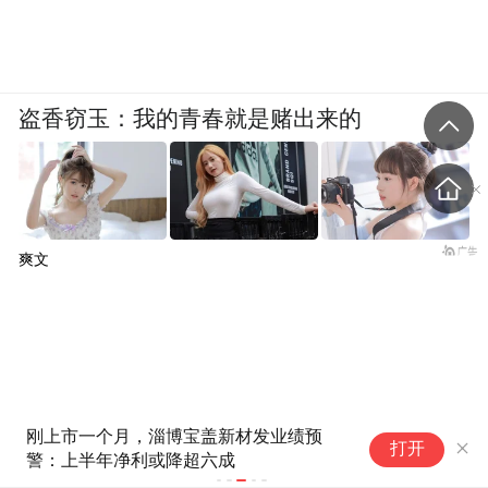
盗香窃玉：我的青春就是赌出来的
爽文
行业平均38倍 宇树科技219倍市
打开
盈率 王兴兴回应高估值靠业绩
能否扛住