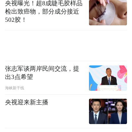
央视曝光！超8成睫毛胶样品
检出致癌物，部分成分接近
502胶！
张志军谈两岸民间交流，提
出3点希望
海峡新干线
央视迎来新主播