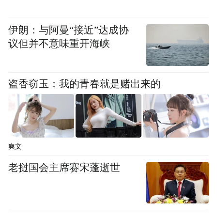
伊朗：与阿曼“接近”达成协
议但并不意味重开海峡
盗香窃玉：我的青春就是赌出来的
爽文
老挝国会主席赛宋蓬逝世