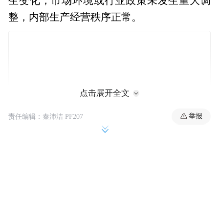
生变化，市场环境或行业政策未发生重大调
整，内部生产经营秩序正常。
点击展开全文
举报
责任编辑：秦沛洁 PF207
三孚股份主要从事三氯氢硅、四氯化硅、高
纯四氯化硅、电子级二氯二氢硅、电子级三
氯氢硅、电子级四氯化硅、气相二氧化硅、
硅烷偶联剂、氢氧化钾、硫酸钾等化工产品