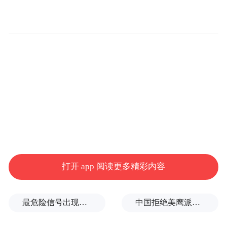
的研发、生产和销售。
2025年，三孚股份实现营业收入20.97亿元，
较上年同期上涨18.49%；归属于上市公司股
东的净利润8029.90 万元，较上年同期上涨
25.90%；扣除非经常性损益后归属于上市公
司股东的净利润6904.81 万元，较上年同期上
涨72.96%。
三孚股份在最新公告中表示，经公司自查，
打开 app 阅读更多精彩内容
未发现对公司股票交易价格产生重大影响的
媒体报道，关注到近期市场对于存储芯片相
关概念关注度较高。公司主要产品包括三氯
最危险信号出现！全球能源大动脉岌岌可危
中国拒绝美鹰派副防长访华？弦外之音被热议
氢硅、四氯化硅、高纯四氯化硅、硅烷偶联