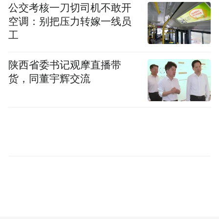
公交考核一刀切司机不敢开
动市盈率达202.92，显著高于行业“化学原料
空调：别把压力转嫁一线员
和化学制品制造业”平均值28.15。公司股价
工
短期上涨幅度较大，可能存在市场情绪过热
和非理性炒作的情形。
陕西省委书记观摩直播带
货，同董宇辉交流
“特别声明：以上作品内容(包括在内的视频、图片或音
频)为凤凰网旗下自媒体平台“大风号”用户上传并发
布，本平台仅提供信息存储空间服务。
Notice: The content above (including the videos,
pictures and audios if any) is uploaded and posted
by the user of Dafeng Hao, which is a social media
platform and merely provides information storage
space services.”