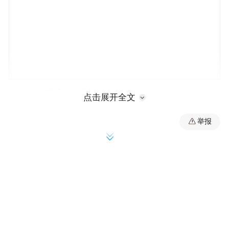
4000万股七折待拍
点击展开全文
举报
据拍卖裁定书，该笔股权拍卖与金融借款合
同纠纷有关，拍卖所得金额将用来偿还科铭
实业对中国工商银行深圳上步支行的债务。
拍卖将于6月11日十时正式开拍，起拍价为
8652万元，保证金为1290万元，增加幅度为
43万元及其倍数，竞价周期为1天。截至发