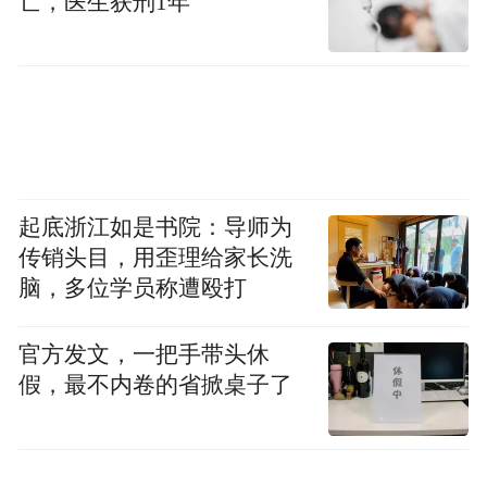
亡，医生获刑1年
设立先行赔付专项基金，用于对适格投资者
的投资损失进行先行赔付。
截至目前，针对元道通信一案，国新证券则
尚无公开表态。券商中国记者从中证协官网
查询可知，当初操刀元道通信IPO项目的两位
保荐代表人仍在国新证券任职。
起底浙江如是书院：导师为
传销头目，用歪理给家长洗
在加入中国国新阵营后，国新证券近年来业
脑，多位学员称遭殴打
绩明显好转，2025年还曾“壮士断腕”，一次
性使用风险准备金、法定盈余公积、资本公
官方发文，一把手带头休
积弥补61.21亿元累计亏损，化解历史包袱。
假，最不内卷的省掀桌子了
最新的财报数据显示，该公司2025年实现营
收18.55亿元，同比增长5.93%，净利润6.99