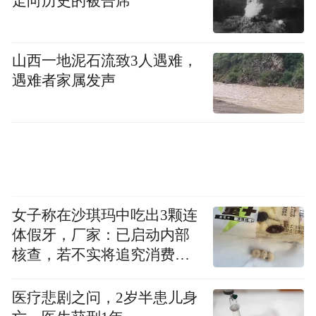
走向历史的被告席
业绩好转突遇“拦路虎”
山西一地泥石流致3人遇难，
证监会在通报中表示，已冻结元道通信募集
遇难者家属发声
资金相关账户，目前正在对中介机构执业情
况开展调查。对于可能涉及的犯罪线索，证
监会将坚持应移尽移工作原则，严格按照
《刑法》等规定移送公安机关。
参考过往案例，如中介机构涉嫌未勤勉尽
女子称在沙琪玛中吃出3颗连
责，将被采取对应监管措施。在证监会同日
体假牙，厂家：已启动内部
通报的清越科技涉嫌财务造假一案中，中介
核查，若不实将追究消费者
机构广发证券、立信会计师事务所及清越科
诬陷责任
技实际控制人已联合发表声明，拟共同出资
医疗悲剧之问，2岁半患儿身