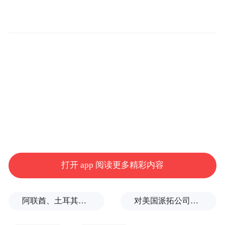
稿，暂无人报名，仅有16人设置提醒，400余
次围观。
相对评估价，起拍价大幅折价。评估书显
示，资产评估单位采用市场法进行估值，单
价为3.09元/股，4000万股合计为1.236亿元。
不过，标的介绍中提到，这4000万股股权存
在质押情况。
对此，董毅智分析称，对于竞拍人而言，这
打开 app 阅读更多精彩内容
可能存在三重风险。首先，竞买人拍下带质
押的券商股权后，质权人的追偿权并不会因
阿联酋、土耳其、沙特等8国外长发表联合声明
对美国派拓公司进行安全审查有何深意？专家解析
拍卖完成而自动消灭。若未核清质押担保的
主债权金额、期限及违约情况，竞买人可能