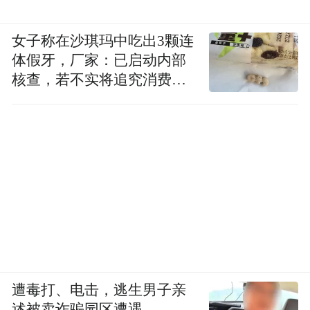
女子称在沙琪玛中吃出3颗连
体假牙，厂家：已启动内部
核查，若不实将追究消费者
诬陷责任
遭毒打、电击，逃生男子亲
述被卖诈骗园区遭遇