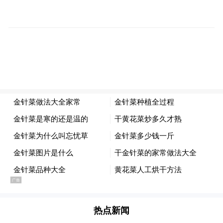
信息，如质权是否保留、税费承担等，必要
时可向法院申请由质权人出具书面承诺。
历史IPO保荐项目于日前“爆雷”
对于国新证券而言，因科铭实业所持股份占
总股本的比重较小，股权拍卖料将不会导致
该公司的实控人及主要股东发生变化。
根据国新证券年报及评估表，前五大股东持
股数量合计为52.79亿股，占总股本的比例为
90.38%，其中第一大股东国新资本持股比例
为71.99%。而科铭实业仅持有国新证券4500
万股，位列第六大股东。并且，今年2月份，
热点新闻