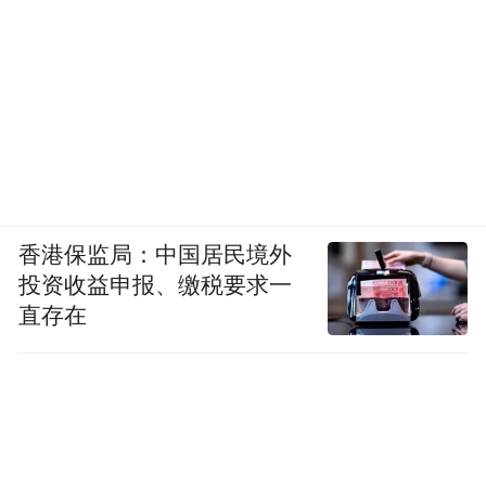
亿元，同比增长118.62%，投行、资管、财
富管理、自营业务均有显著增长。
目前，对元道通信IPO项目中介机构的调查尚
未落地，这柄悬剑何时落下、如何落下，仍
待时间给出答案。
排版：刘珺宇
香港保监局：中国居民境外
投资收益申报、缴税要求一
校对：姚远
直存在
“特别声明：以上作品内容(包括在内的视频、图片或音
频)为凤凰网旗下自媒体平台“大风号”用户上传并发
布，本平台仅提供信息存储空间服务。
Notice: The content above (including the videos,
pictures and audios if any) is uploaded and posted