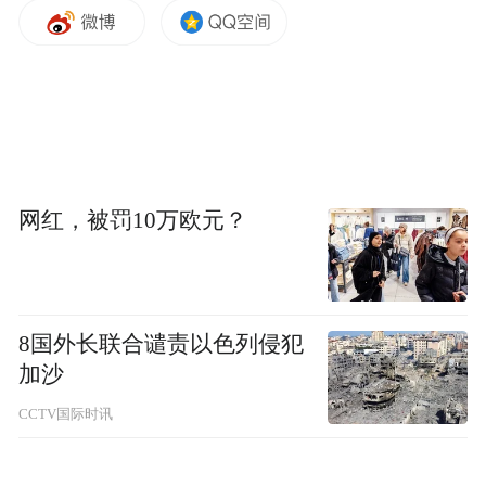
被动卷入后续的权属或债务争议。其次，券
商作为金融机构，对股东资格有限定要求，
如果不满足，存在过户障碍及监管审批风
险。此外，带质押的股权后续流动性可能降
低。同时，若无法准确评估质押债务的真实
规模，存在价格虚高风险，即高价买入低值
网红，被罚10万欧元？
资产，有股权价值折损风险。
董毅智建议，竞买人应开展完整法律尽职调
8国外长联合谴责以色列侵犯
查，比如通过法院、质权人、被执行人等多
加沙
方渠道，获取质押合同、债务履行情况等文
CCTV国际时讯
件，全面评估质押债务的真实性、金额及违
约状况。并且，重点关注“带押拍卖”的关键