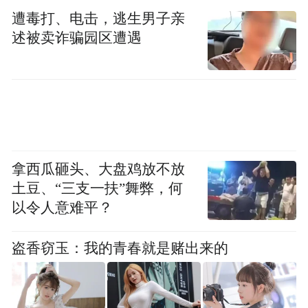
国新证券刚完成增资扩股，总股本已扩大至
遭毒打、电击，逃生男子亲
64.07亿股。
述被卖诈骗园区遭遇
当前悬在国新证券头上的“达摩克里斯之剑”
应是元道通信财务造假事件。
证监会日前对元道通信作出行政处罚事先告
知书，因2019年至2022年虚增收入，涉嫌欺
拿西瓜砸头、大盘鸡放不放
诈发行、定期报告信息披露违法违规等，拟
土豆、“三支一扶”舞弊，何
对上市公司罚款2.39亿元，对3名责任人员合
以令人意难平？
计罚款1800万元，并对相关人员采取5年证券
市场禁入措施。元道通信当前已被依法启动
盗香窃玉：我的青春就是赌出来的
退市程序。