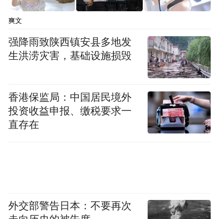
元道通信于2022年7月在创业板上市，这意味
着该公司在上市前夕及上市首年就财务造
爽文
假。而国新证券前身华融证券为元道通信的
强降雨致陕西镇安县多地发
保荐机构和主承销商，在该项目中斩获
生洪涝灾害，基础设施损毁
8418.12万元保荐及承销费用。
华融证券为原中国华融子公司，于2022年1月
香港保监局：中国居民境外
投资收益申报、缴税要求一
以109.3亿元转让给国新资本。同年6月，证
直存在
监会批复国新资本正式成为华融证券股东，8
月正式更名为国新证券。
梳理时间线可知，虽然华融证券早在被“卖
身”前就担任元道通信保荐机构。但元道通信
上市之时，华融证券已加入中国国新麾下。
外交部警告日本：不要再次