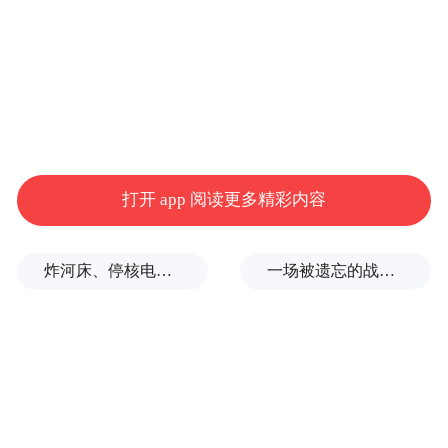
打开 app 阅读更多精彩内容
炸河床、停核电、运费暴涨……百年一遇大旱席卷欧洲重创经济
一场被遗忘的战争，彻底杀红了眼