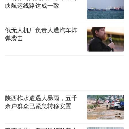
峡航运线路达成一致
俄无人机厂负责人遭汽车炸
弹袭击
陕西柞水遭遇大暴雨，五千
余户群众已紧急转移安置