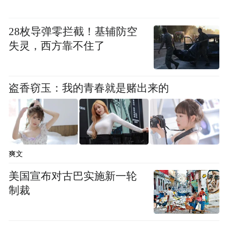
“培菲康”益生菌——这个看似平常的保健行
为，成了事件的最大疑点。
28枚导弹零拦截！基辅防空
失灵，西方靠不住了
12月17日，意识到事态严重性的林奇妹夫选
择了报警。警方调查迅速取得突破，上海市
公安局物证鉴定中心从林奇的胃中提取物、
盗香窃玉：我的青春就是赌出来的
尿样、血样中检测出致命的“河豚毒素”和“a-
鹅青毒肽”。同样，林奇在绿化带的呕吐物及
当地泥土中也发现了同样的毒素。
爽文
“培菲康”被人动过。
美国宣布对古巴实施新一轮
制裁
警方在药瓶和包装盒上检测到了林奇下属许
垚的生物痕迹。巧合的是，这款益生菌正是
林奇的秘书根据许垚的推荐购买的。