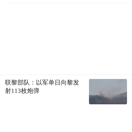
降薪+被边缘化，只有“你死我活”？
从并肩作战到反目成仇，究竟是什么改变了
林奇、许垚等人的关系和命运？
多家媒体披露，许垚是因职位与薪资调整等
变动，对林奇产生了不满。
时间回溯到2014年，33岁的林奇在一个酒局
上结识了作家孔二狗。孔二狗想自己带一个
联黎部队：以军单日向黎发
射113枚炮弹
团队操盘电影，而林奇也有试水影视的想
法，二人一拍即合，而目标就是科幻IP“三
体”。