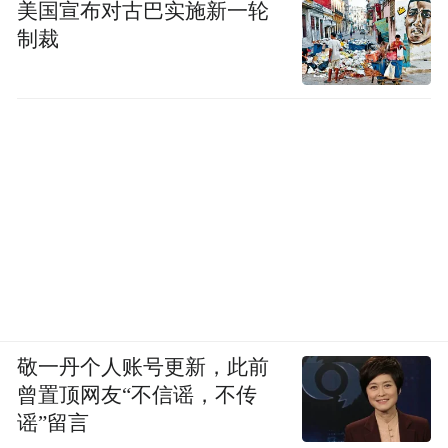
美国宣布对古巴实施新一轮
制裁
事后，公安机关在许垚的办公室搜查中发现
了3瓶矿泉水，其中2瓶是“雀巢优活”包装。
检测结果显示，这3瓶矿泉水中均含有“氯化
甲基汞”成分。
值得注意的是，在林奇中毒入院后，许垚未
见任何悔改，12月17日，还专门从上海飞到
北京，以参加法学会的名义堵赵骥龙，但未
能如愿在办公室碰到他。知情人士表示，“赵
骥龙如果去了办公室，必死。”
敬一丹个人账号更新，此前
03
曾置顶网友“不信谣，不传
谣”留言