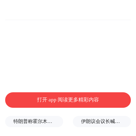
一时的投毒案，导致年仅39岁的游族网络董
事长林奇毒发身亡，公司高层赵骥龙全身洗
血，九死一生。
凤凰网《风暴眼》此前曾了解到，许垚不仅
在日本设立商贸公司用于买卖运输有毒化学
品，还专程飞往北京对竞争者投毒，甚至使
用了多达160多个手机号以规避风险。在投毒
准备阶段，他通过伪造印章、租用库房等方
式，冒用大学医学部及生物技术公司的身
打开 app 阅读更多精彩内容
份，耗资数十万元在网络上购买了多种致命
毒素，并在自己的办公室和租用的库房里进
特朗普称霍尔木兹海峡协议尚未达成，正参与相关谈判
伊朗议会议长喊话：别再作秀了！
行各种调配试验。