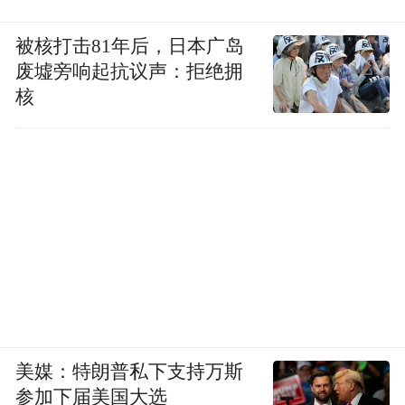
何做精神鉴定，并且在网上搜索论文和资
料，查询国内外因精神鉴定而避免处罚的判
被核打击81年后，日本广岛
例。
废墟旁响起抗议声：拒绝拥
核
2024年3月22日，上海市第一中级人民法院依
法公开宣判被告人许垚故意杀人、投放危险
物质案，以故意杀人罪对被告人许垚判处死
刑，剥夺政治权利终身；以投放危险物质罪
对被告人许垚判处有期徒刑六年，决定执行
死刑，剥夺政治权利终身。
然而，面对铁证如山，许垚否认所有指控，
提起上诉。
美媒：特朗普私下支持万斯
参加下届美国大选