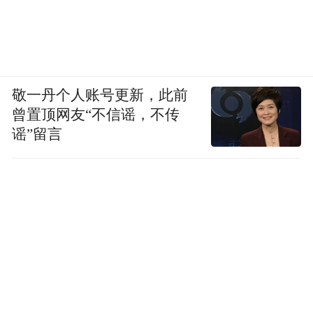
许垚还表示，之所以在林奇服用的“培菲康”
药瓶上留下了自己的生物痕迹，是因为关心
林奇而去确认林奇服用的“培菲康”和自己吃
的是不是同一品牌。
敬一丹个人账号更新，此前
曾置顶网友“不信谣，不传
许垚及其二审的辩护律师还提出，许垚将“河
谣”留言
豚毒素”等交给了林奇的秘书王女士，侦查机
关并未排查王女士是否投毒。这一说辞后又
进阶成“王女士是因为受林奇的骚扰，想要用
毒素自杀，所以自己才将毒素交给王女士。”
无论如何，上海市高级人民法院二审驳斥了
这一切说法：“许垚精心策划、预谋犯罪且犯
意坚决，作案动机卑劣，犯罪情节特别恶