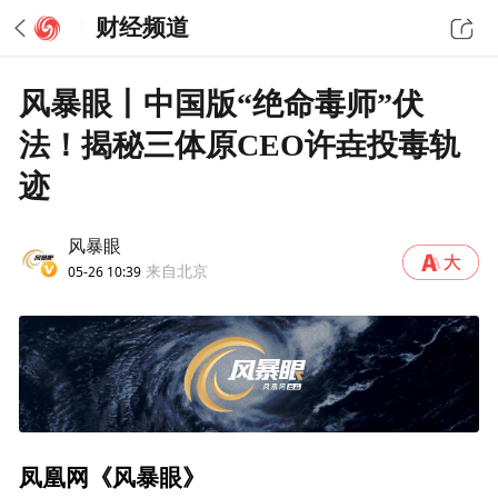
财经频道
风暴眼丨中国版“绝命毒师”伏
法！揭秘三体原CEO许垚投毒轨
迹
风暴眼
05-26 10:39
来自北京
凤凰网《风暴眼》