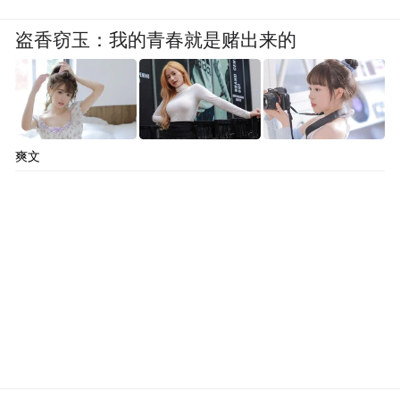
劣，犯罪手段残忍，犯罪后果特别严重，社
盗香窃玉：我的青春就是赌出来的
会影响恶劣，人身危险性极大，社会危害性
极高，到案后拒不认罪，无认罪、悔罪表
现，应予严惩。”
法院裁定驳回许垚的上诉，维持其死刑原
爽文
判。
随着许垚被执行死刑，那个负责将宏大的“宇
宙社会学”付诸现实的商业精英，最终将自己
经历的“商业竞争”变成了“生存斗争”的残酷
战场，消灭了对手，也反噬了自身。
参考资料：