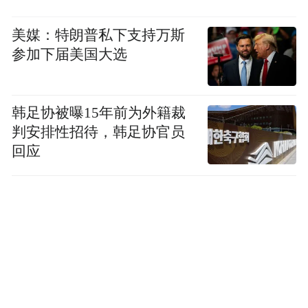
三体公司副总裁赵骥龙，其客户、妻子以及
美媒：特朗普私下支持万斯
被林奇看好的三体公司CEO人选赵宇尧，血
参加下届美国大选
液中汞含量均超出正常值。其中赵宇尧和赵
骥龙的血样中检出“氯化甲基汞”成分。
韩足协被曝15年前为外籍裁
此前，赵骥龙和客户曾在办公室共饮已开封
判安排性招待，韩足协官员
的“格兰菲迪”威士忌；赵骥龙的妻子饮用了
回应
办公室的“三顿半”胶囊咖啡；赵宇尧则饮用
过游族大厦11楼办公室的“雀巢优活”矿泉
水。
谁也没有想到，这些看似平常的日常饮品，
都成为了投毒的媒介。