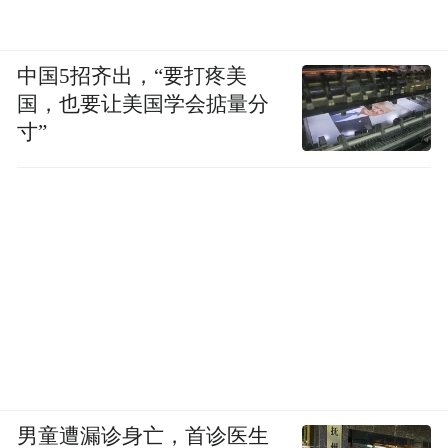
12月18日傍晚，警方在北京市西城区一家酒
店门口将许垚抓获。
中国5招齐出，“要打疼美
国，也要让美国学会掂量分
事件引发外界唏嘘，一位在游戏界叱咤风云
寸”
的人物，竟以这样一种突如其来的方式告别
了他的事业和世界。这一切，究竟是如何发
生的？
02
绝密计划：租仓库囤毒、办公室踩点
许垚的投毒计划展现出了近乎病态的缜密，
其情节之离奇、手法之老练，堪比好莱坞悬
男童遭漏诊身亡，首诊医生