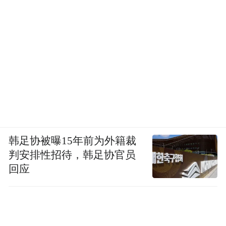
2020年5月，许垚在上海虹桥机场附近租用了
一个租期为一年的仓库。警方后来在此查获
了大量罪证：20个装有白色粉末的玻璃瓶、
装有96个“小林胶囊”的锡纸袋、3粒“培菲康”
空胶囊、试管盒、胶囊灌装器、3M防毒面具
以及有液体的针管等。
经检验，其中2粒“培菲康”空胶囊、试管盒、
韩足协被曝15年前为外籍裁
胶囊灌装器上检出“河豚毒素”和“a-鹅膏毒肽”
判安排性招待，韩足协官员
成分；20个玻璃瓶内的白色粉末、针管内的
回应
液体、3M防毒面具上，检出“河豚毒素”成
分。