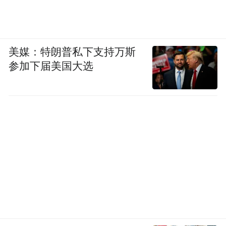
“三顿半”牌胶囊咖啡、“格兰菲迪”牌威士忌
酒、“干杯”牌解酒药、“圣牧”牌盒装牛奶以
及中药保健品“附子理中丸”等。
美媒：特朗普私下支持万斯
参加下届美国大选
而这并非简单记录，他还同步在网上下单购
买了完全相同的物品。公安机关后来在虹桥
机场附近的仓库中搜查出了这些物品，并从
这些胶囊咖啡和盒装牛奶中检测出了“氯化甲
基汞”成分。
与此同时，许垚也没有放过位于上海的赵宇
尧。他多次进入赵宇尧在游族大厦11楼办公
的会议室，拍摄了会议桌上摆放的“雀巢优
活”矿泉水和纸巾盒。