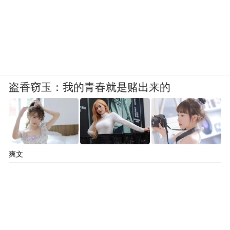
致复星不得不将法务部门一分为二。
凤凰网《风暴眼》此前获悉，当时许垚从复
星离职也是因为被辞退，此后找到林奇以朋
友关系进入游族网络就职。
盗香窃玉：我的青春就是赌出来的
2020年5月，许垚频繁查询毒素信息的同时，
曾对妻子表露心迹：“一个非常令我恶心的老
板，我甚至不想提他的名字”，“要想一些很
危险的事吧”，“不用像囚徒困兽一样，在一
爽文
个封闭无解的环境里只能想你死我活的事”。
12月15日上午，也就是事发前一日，许垚被
约谈离职事项。也许这正是加速其实施犯罪