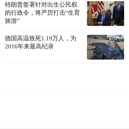
特朗普签署针对出生公民权
01
的行政令，将严厉打击“生育
旅游”
普通的益生菌，引出一场离奇的死亡案
德国高温致死1.19万人，为
2016年来最高纪录
2020年12月16日，下午6点钟，游族网络股
份有限公司时任董事长兼总经理林奇像往常
一样，离开公司准备回家。
就在迈进公司电梯的瞬间，他感到指尖传来
一阵异常的麻木感。这种不适在回家的路上
迅速加剧，连嘴唇都开始发麻。他对司机
说，自己可能食物中毒了。
当车辆行驶至附近加油站时，林奇急忙下