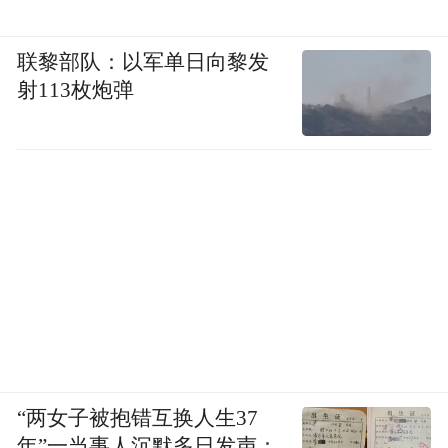
的过程，并提及了大量参与这个过程的人
联黎部队：以军单日向黎发
物，但传闻中的关键角色许垚，却在这段采
射113枚炮弹
访中销声匿迹，只字未提。
许垚在刚入职时很受器重，但在担任三体公
司CEO后，林奇认为许垚虽然擅长法律事
务，但未必适合继续负责《三体》的制作，
因此打算将相关业务更多交给三体宇宙副总
裁赵骥龙。
这一安排使得赵骥龙与许垚形成了竞争关
系，也为后来赵骥龙被卷入投毒事件埋下伏
“两女子被抱错互换人生37
笔。
年”一当事人沉默多日发声：