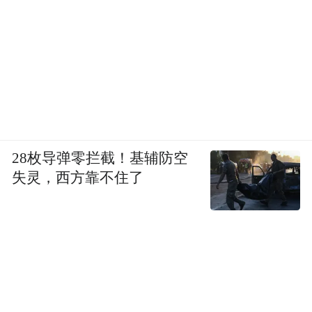
机关深入调查，这起所谓的“见义勇为”事件
只是许垚自导自演的一出闹剧。
调查显示，在2023年1月30日事发前，许垚就
与同监室人员串通，指使对方表演“自杀”戏
码，并承诺给予报酬，还特意嘱咐不要使用
本人或家人的银行卡及电话号码。
28枚导弹零拦截！基辅防空
失灵，西方靠不住了
在2025年1月的二审庭审中，许垚的辩解更加
荒诞离奇。许垚称自己购买毒素是用于自
杀，但购买后又放弃自杀想法，等到想自杀
时又购买，长此以往形成了“研究毒素的癖
好”。