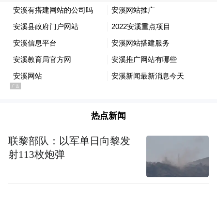
车，在路边绿化带剧烈呕吐。此时，还没有
人意识到事件的严重性。
林奇被送医后，病情急转直下，很快失去了
自主呼吸能力，陷入深度昏迷。复旦大学附
属华山医院对林奇进行了脑血管造影排查，
排除脑梗死的可能。全院专家会诊后得出了
热点新闻
一个令人震惊的结论：林奇有可能中毒了。
联黎部队：以军单日向黎发
当天，林奇在游族大厦19楼餐厅与六七名高
射113枚炮弹
管共进午餐，食用了圆桌菜肴，前后还饮用
过咖啡、红茶和普洱茶，吃了水果。与其他
高管不同的是，林奇按照个人习惯服用了2粒