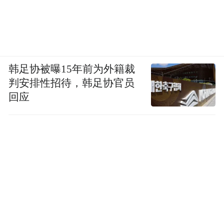
的催化剂。
04
谎言成为最后的毒器
韩足协被曝15年前为外籍裁
判安排性招待，韩足协官员
就在林奇宣告死亡的同一天，许垚被检察机
回应
关批准逮捕。
他始终拒不认罪，不仅长期坚持“零口供”，
不肯交待投毒的细节，而且提前做了大量精
神病鉴定的准备，以期利用这一身份逃脱法
律惩罚。
据悉，许垚此前购买了大量书籍用于了解如