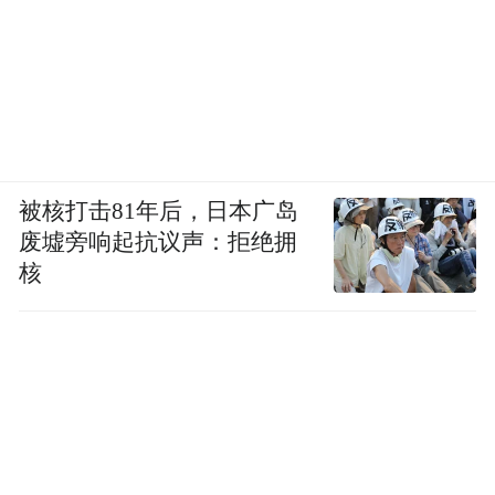
据财新报道，那个定格犯罪的冬天，嫌疑人
许垚将准备的一瓶30粒装益生菌药丸送给林
奇，将毒丸掉包混入其中，并通过林奇的助
理督促林奇服用。知情人士向凤凰网《风暴
眼》表示，许垚此前作为游族网络的核心高
管，有林奇办公室的指纹密码，可以自如进
被核打击81年后，日本广岛
出其办公室。
废墟旁响起抗议声：拒绝拥
核
他还将目光投向了同事赵骥龙、赵宇尧，频
繁潜入二人办公室。
从2020年9月到12月期间，许垚频繁前往北
京，多次潜入赵骥龙的办公室进行“勘察”。
他仔细拍摄了赵骥龙办公室内的饮品，包括