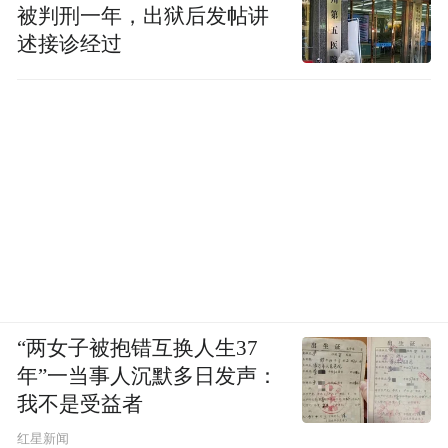
疑大片。这位受过高等教育的法律精英，如
被判刑一年，出狱后发帖讲
何精心策划了一场刑事犯罪？
述接诊经过
计划的开端可以追溯到2020年5月7日，许垚
开始系统性地搜索并记录“鹅膏毒肽”“河豚毒
素”等多种致命毒素的详细信息。不仅如此，
他还下载了大量科学文献进行专业研究，做
足了“功课”。
进入实质性的准备阶段，他伪造了上海居知
园生物技术有限公司的印章、苏州大学医学
“两女子被抱错互换人生37
部的印章及相关证明函，以此作为掩护，从
年”一当事人沉默多日发声：
2020年10月至11月期间，向北京、武汉、东
我不是受益者
莞等地的企业购买了多种剧毒物品。
红星新闻