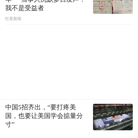
我不是受益者
矛盾在多个层面持续发酵。据经济观察报援
引知情人士的说法，许垚曾希望获取三体公
红星新闻
司股权但与林奇的商谈未果。与此同时，尽
管许垚主导拿下了《三体》IP授权，但三体
公司的经营业绩始终不佳，林奇对此不满，
没有批准三体公司的奖金方案。
2019年4月，林奇成立游族集团，收回所有子
公司的财务审批权；2020年5月至6月间，游
族集团进一步收回三体公司公章和U盾，许
中国5招齐出，“要打疼美
垚对此很有意见。
国，也要让美国学会掂量分
寸”
薪酬的变动也加剧了矛盾。许垚入职游族网
络前的年薪高达2000万元，后来骤降至四五