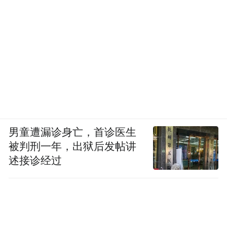
百万，在公司的地位逐渐边缘化。
直到赵宇尧出现，彻底击垮了许垚的最后一
丝理智。2020年10月中旬，林奇在三体公司
高层会议上宣布，所有事项都要向新引入的
赵宇尧汇报。此后，更是提升赵宇尧的审批
权限，使其可以审批公司所有事项。
男童遭漏诊身亡，首诊医生
面对激烈的高层竞争，许垚的极端行事风格
被判刑一年，出狱后发帖讲
述接诊经过
似乎早有征兆。他在复星集团法务部门工作
时，刚被提拔为部门“二号人物”就开始谋划
取代“一号”，甚至采取请人跟踪偷拍、群发
邮件等过激手段攻击部门的“一号人物”，导