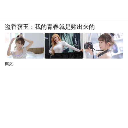
法大学法律系，此后又在法国保罗塞尚大学
保险法学院、美国密歇根大学安娜堡法学院
盗香窃玉：我的青春就是赌出来的
学习。加入游族前7年间，许垚任职复星集团
法务部门。
在许多人看来，许垚在游族拿下《三体》版
权的过程中扮演了关键角色。当时收购《三
爽文
体》全版权的谈判进展缓慢，许垚接手后开
展了为期大半年的谈判，最终促成此事。凭
借这一成绩，2018年许垚被任命为三体宇宙
CEO，负责《三体》IP的孵化和开发。
然而这段“蜜月期”并未持续太久。林奇曾在
接受媒体采访时，详细讲述了获得三体版权