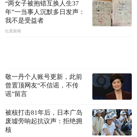
“两女子被抱错互换人生37
年”一当事人沉默多日发声：
“‘我愿意把我所有的科技去换取和苏格拉底
我不是受益者
相处的一个下午。’少年们，再见。”这是“游
红星新闻
族全员群”里，林奇的账号发出的最后一句
话。2020圣诞节当晚，游族网络公告证实，
公司董事长林奇因救治无效去世，死因是“河
豚毒素”和“a-鹅膏毒肽”成分中毒致多器官功
敬一丹个人账号更新，此前
能衰竭。
曾置顶网友“不信谣，不传
谣”留言
被核打击81年后，日本广岛
废墟旁响起抗议声：拒绝拥
核