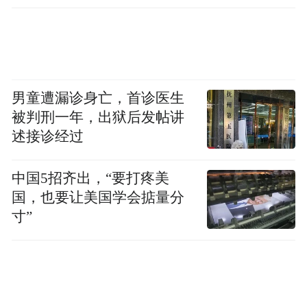
男童遭漏诊身亡，首诊医生
被判刑一年，出狱后发帖讲
述接诊经过
追悼林奇
中国5招齐出，“要打疼美
令人扼腕的是，这位年轻的企业家当时正处
国，也要让美国学会掂量分
在全力打造“三体”IP的关键时期。资本市场
寸”
的反应迅速而残酷：12月28日，游族网络股
价以11.97元/股的跌停价收盘。
更令人震惊的是，中毒的远不止林奇一人。