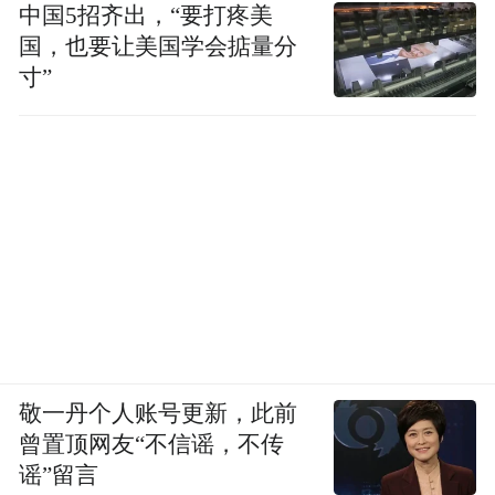
中国5招齐出，“要打疼美
1.作者.李微敖《深度揭秘：三体公司CEO毒
国，也要让美国学会掂量分
寸”
杀游族董事长林奇案始末》，经济观察报
2.作者.关聪《独家|游族创始人林奇身中多种
毒素致死 遭投毒者不止一人》，财新
3. 作者.李微敖《投毒杀人者、三体公司原
CEO许垚被执行死刑》，经济观察报
敬一丹个人账号更新，此前
曾置顶网友“不信谣，不传
谣”留言
(本文章版权归凤凰网所有，未经授权，不得转载)