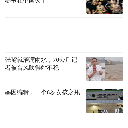
赛事在中国火了
张嘴就灌满雨水，70公斤记
者被台风吹得站不稳
基因编辑，一个6岁女孩之死