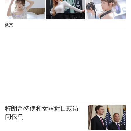
爽文
特朗普特使和女婿近日或访
问俄乌