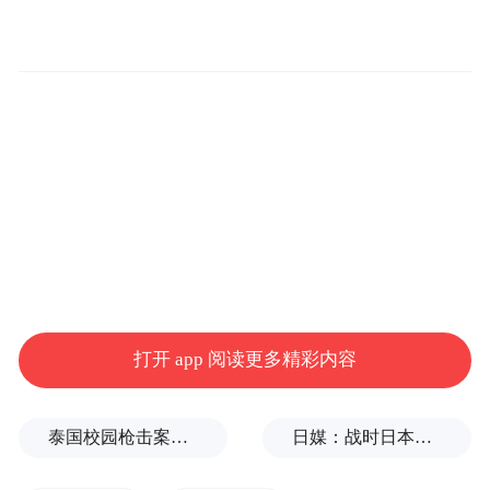
简单地说人民币国际化，应该全力推动以主
权信用为基础的数字人民币国际化，中国已
经具备这样的条件。
高志凯表示，在全球范围内，目前人民币交
易结算只占2.5%-3%。他建议设定一个目
标，将人民币在国际贸易支付结算中的占比
提高到30%，就是扩大10倍。
此外，高志凯还建议同步设定一个时间表：
“今后任何外国的东西都用人民币支付，不支
打开 app 阅读更多精彩内容
付美元，也不支付欧元。外国买我们的东
西，我们都只接受人民币。”
泰国校园枪击案致9死，枪手父亲道歉
日媒：战时日本多所大学进行输血人体实验，向患者注射动物血