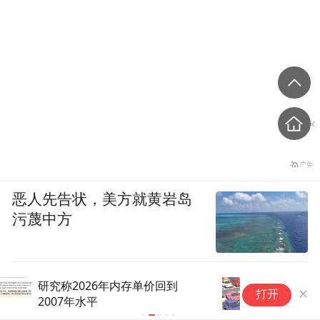
恶人先告状，美方就黄岩岛
污蔑中方
乘联分会崔东树：2026年7月中
闪
打开
国汽车出口109万辆同比增57%
1