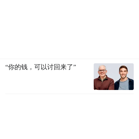
《解释》原文截图
4月开始，上海、江苏、山东、广东、云南等
多地已经陆续部署了医疗领域专项巡察，深
入推进医疗反腐整治工作。在政策高压下，
“你的钱，可以讨回来了”
医院里的医药代表，肉眼可见地变少了。
姚萍在江浙沪三甲医院跑了三年进口医疗器
械销售，她发现，五一之后，那些平日里熟
面孔的同行，消失了一大半。
她在微信上试探着问：“你今天跑医院了
吗？”回复多是“没有”。一个做学术经理的师