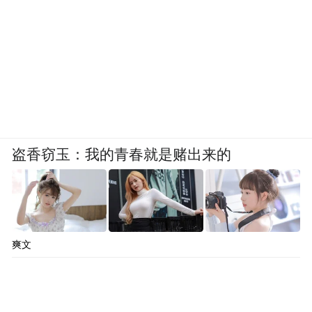
医生都这么做的话，大家都吃屎了！”
02 “谁给好处，就开谁的产品”
林泽承认，形形色色的贿赂风气，早已渗透
在行业的各个链条。
盗香窃玉：我的青春就是赌出来的
尽管他负责的进口人血白蛋白属于集采品
种，但在多家企业的激烈竞争格局中，要完
成销售指标，就不得不碰灰色地带。
爽文
入院是第一道关。要想成为医院的独家供货
商，首先需要打通院长这一关，药品的准入
权握在院长手中。为了通关，企业需要以“赞