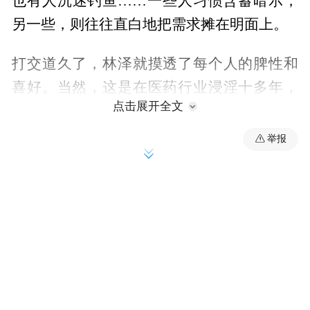
也有人沉迷钓鱼……一些人习惯含蓄暗示，
另一些，则往往直白地把需求摊在明面上。
打交道久了，林泽就摸透了每个人的脾性和
喜好。当然，这是在医药行业浸淫十多年，
点击展开全文
下了一番揣摩、试探的苦功夫，才积攒下的
经验。
举报
“您看……能帮忙让科室多用我们的产品
吗？”
那个爱打官腔的科室主任A，不置可否，林
泽就多去几次，每次带上不同的东西。奶
茶，冷的、热的，各种口味都试试；接着是
炖汤、燕窝这类养生补品；再后来，是办公