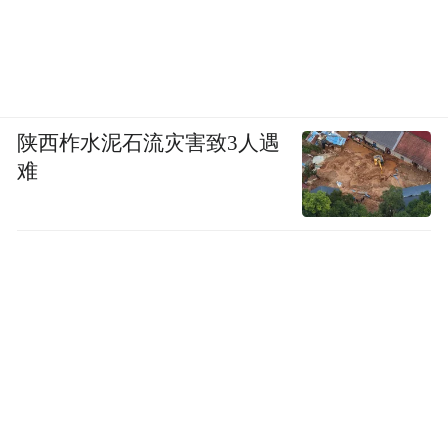
“以后带金销售我们肯定不做了，你们跟客户
也这么说。”为了稳定军心，老板在会上传达
新策略：“说到底，不管是我们还是客户，都
需要一个适应和学习的过程。大家都需要赚
陕西柞水泥石流灾害致3人遇
钱，但不能拿命去赚钱。”
难
老板的选择让姚萍的心落回了肚子里。当她
向医生转达公司的决定时，大部分医生表示
理解和支持，“其实，他们也觉得，带金销售
本来就不该存在”。
当然也有例外，一位胆子大的医生直接表
示：“不给回扣就别干了。”姚萍告诉凤凰网
《风暴眼》，那单生意最终没做成，老板直