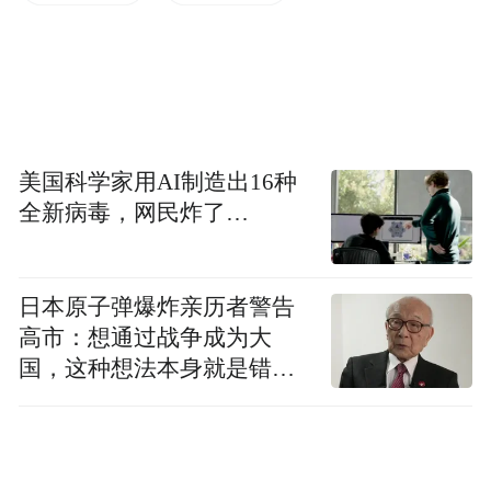
来，这套基于人性洞察的销售策略，几乎屡
试不爽，业内早已心照不宣。
但最近，林泽发现，这隐秘规则正在面临前
所未有的挑战。
美国科学家用AI制造出16种
全新病毒，网民炸了…
5月1日，两高发布的《关于办理贪污贿赂刑
事案件适用法律若干问题的解释（二）》
（下称“《解释》”“五一新规”）正式落地，
日本原子弹爆炸亲历者警告
高市：想通过战争成为大
医药行业“带金销售”面临前所未有的刑事风
国，这种想法本身就是错误
险。紧接着，七部门联合印发《医药代表管
的
理办法》，进一步收紧合规之网。
两记重锤接连落下，几乎一夜之间，整个行