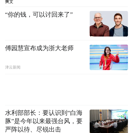
公司的应对指令以最隐蔽的方式层层下达。
爽文
大区领导逐个给地区经理打微信语音，地区
“你的钱，可以讨回来了”
经理再同样用语音电话通知到每一个代表：
删除与客户的所有敏感、非敏感聊天记录，
解散可能存在风险的工作群组。
傅园慧宣布成为浙大老师
一种前所未有的感觉，攥住了林泽：似乎，
山雨就要来了。
津云新闻
01 静默，但暗流涌动
林泽照旧每天往医院跑。与以往不同的是，
为了消灭痕迹，公司不再要求他在APP上打
水利部部长：要认识到“白海
豚”是今年以来最强台风，要
卡了。
严阵以待、尽锐出击