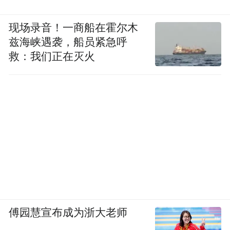
人被公司要求“静默”，暂时居家；有人依然
需要按时出现在医院周围，完成定位，拍
现场录音！一商船在霍尔木
照，打卡。只是，这套流程之后，他们开始
兹海峡遇袭，船员紧急呼
消极怠工，打完卡就躲到一边，在患者公共
救：我们正在灭火
座椅上耗够时间，或者找个咖啡店休息，再
打个卡下班。有人干脆用AI编造一份工作日
志，应付上级盘问。
各种真真假假的消息在圈子里流传：
“医院里都是便衣。”
“医院装了AI人脸识别系统，能鉴定出天天来
的常客……”
傅园慧宣布成为浙大老师