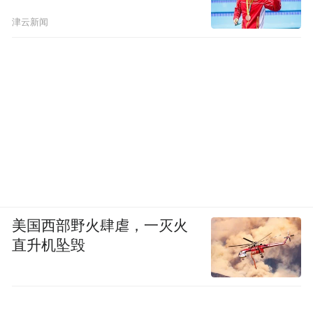
“正常患者谁会天天去医院？”
津云新闻
几张据称是医药代表被押走的照片，在各个
群里反复传播……空气中弥漫着紧张氛围。
姚萍推广的耗材需要全植入患者体内，这意
味着她必须提供长期的术后随访和售后服
务。为此，她不得不继续出入医院，但完全
不敢再拜访新客户了。“大家都不知道政策执
行的力度到底有多大，评判依据是什么，”她
美国西部野火肆虐，一灭火
说，“万一被误会，说不清楚，就麻烦了。”
直升机坠毁