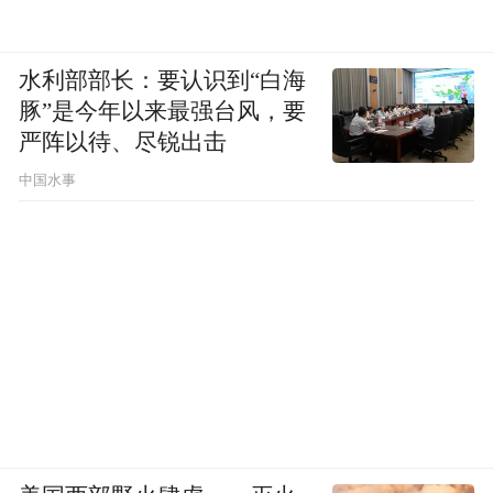
一开始，她特别抗拒去医院做推广，怕被医
水利部部长：要认识到“白海
生拒绝或斥责。后来，她渐渐学着其他代表
豚”是今年以来最强台风，要
的样子，在门诊结束后的中午、或是医生下
严阵以待、尽锐出击
班的傍晚，敲开诊室的门。行业里还有“早
中国水事
访”与“夜访”，特意在开诊前或医生值班的深
夜，开展拜访。
她亲眼看见自己的领导拜访医生时，笑脸相
迎，甚至卑躬屈膝。“销售难道就是干这个
吗？”她满心疑惑。
那时，她更认同开会时老板传达的理念：“我
们和客户是平等的，不要跟客户谈带金的问