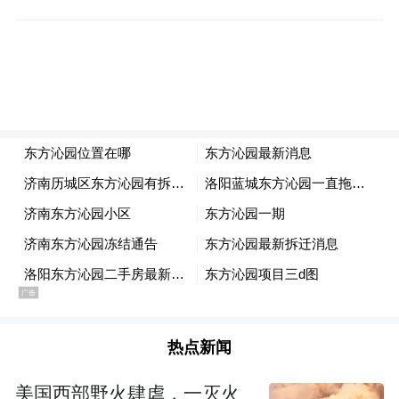
业噤若寒蝉。
热点新闻
美国西部野火肆虐，一灭火