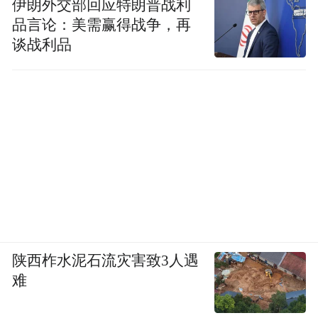
伊朗外交部回应特朗普战利
品言论：美需赢得战争，再
林泽必须打点好关系，在出现预警后第一时
谈战利品
间得到消息，想办法解决。他每天焦虑地盯
着药品库存，一旦消耗速度过慢，就立刻跑
到临床科室，询问原因，对方便顺势提出各
种需求。
但最让他无奈的是，有时是药学部故意设
卡，“随便找个理由，比如‘产品最近用量太
大’，然后把产品锁住。”以此倒逼医药代表
“上门沟通”。
陕西柞水泥石流灾害致3人遇
难
“医生在药品选择上拥有很大的话语权。”林
泽对凤凰网《风暴眼》坦言，“谁来找他、给