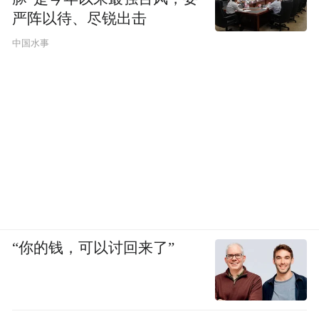
抑制了行业整体的创新动力。
严阵以待、尽锐出击
中国水事
在医药代表行业从业多年的德闻看来，带金
销售的差异与激烈程度，与药品自身的竞争
力紧密相关。他告诉凤凰网《风暴眼》，如
果一款药在国内是独家，没有竞品，那么对
应的利益输送比例就会极低，正规的学术推
广足矣。可一旦出现功效相近的竞争者，无
论进口还是国产，依靠利益换取份额的“战
争”就几乎不可避免。
“你的钱，可以讨回来了”
“药品可替代性越强，药企给出的让利空间就
越大。”德闻说，一些普通药品的回扣比例，
最高可达30%至40%。当药效拉不开差距，