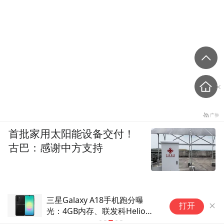
许多中年男医生无酒不欢；有些女医生不喝
白酒，但喜好红酒——那就多聊酒。还有些
医生爱钓鱼，下班后常去附近的钓场。为了
与这样一位医生沟通，姚萍特意去钓场制造
“偶遇”。她期待着这种休闲放松的时刻，能
让医生静下心来听她说几句话。
首批家用太阳能设备交付！
这要落空几次，但她反复几天重复着同一
古巴：感谢中方支持
招。“做销售就是要脸皮厚，”她说，“而且如
果放弃的话，之前付出的沉没成本就太高
了。”
防灾减灾救灾一线见闻｜防灾害强田管 多
打开
地秋粮生产一线见闻
第一次成功的“偶遇”，她只简单做了自我介