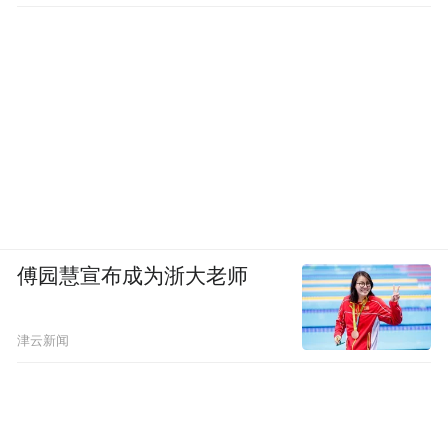
他好处，他就开谁的产品。”
还有很多时候，处方会流到院外。院外价格
比院内高出许多，一瓶人血白蛋白能贵出近
三百元。药房会统计每位医生每月开了多少
瓶，然后将可观的回扣返给医生。
“抛开患者需求和药效不谈，只看回扣多少，
医生怎么可能还用我们的产品？”林泽算了一
傅园慧宣布成为浙大老师
笔账：医生开出一瓶白蛋白，院内最少能拿
到80元回扣；院外翻倍。一个术后患者可能
津云新闻
一次就需要10瓶，医生当场就能入账1600
元。“一天下来，有些医生靠这个赚的钱，可
能比普通农民工一个月的工资还多。”