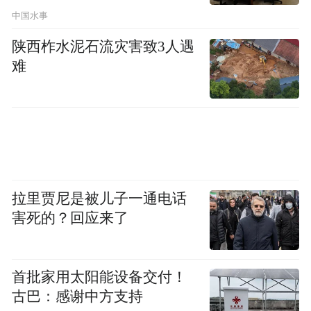
以前每天至少要打三次卡，定位必须精确到
中国水事
医院，打完卡还得把截图发到微信大群里。
陕西柞水泥石流灾害致3人遇
现在，打卡取消，但压力没减。“医院还得照
难
跑，你不去，医生可能就用别的牌子了。”他
不敢停。
门诊开药的区域，人多眼杂，诊室门上贴着
“医药代表谢绝入内”的牌子，那些背着笔记
本探头探脑的同行被拒之门外。但像林泽这
拉里贾尼是被儿子一通电话
害死的？回应来了
样做外科产品推广的，主战场在住院部，医
生就通融得多了，通常不会赶人。
首批家用太阳能设备交付！
根据5月1日正式落地实施的《解释》，医药
古巴：感谢中方支持
行业长期存在的“带金销售”行为将面临严厉