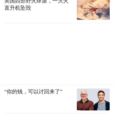
美国西部野火肆虐，一灭火
题，要谈学术、谈发展”。但现在，老板在她
直升机坠毁
口中变成了“那个40多岁、天天坐办公室的中
年人”。“他就是坐在天上，根本落不了地。”
她说。
真正跑过市场后，她才慢慢发现，在这个行
业里，并非产品好就一定能被采用，更重要
的是，搞好“关系”。
现实教会了她该怎么做。她开始和同行们聚
在一起，讨论每位客户的喜好与脾性，琢磨
“你的钱，可以讨回来了”
什么话能说、什么话题能投其所好。这些关
于医生个人喜好的碎片信息，成了医药代表
间心照不宣的“资源传承”。