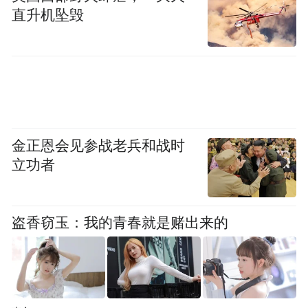
直升机坠毁
金正恩会见参战老兵和战时
立功者
小红书截图
盗香窃玉：我的青春就是赌出来的
五一假期还没过完，林泽所在的公司内部便
骚动起来。语焉不详的消息从大区层面传
开：“听说，有些地方已经开始抓人了”。