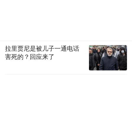
做，就很难在市场上站稳脚跟。”王法说。
03 把尊严耗没了
刚入行时，姚萍对这份职业的想象与如今的
现实截然不同。
拉里贾尼是被儿子一通电话
害死的？回应来了
最初，她入职前一家公司时，是技术岗位，
专业性带给她几分学术上的矜持。但公司是
纯利益导向，政策也围绕这一目标频繁变
动，没多久，就要求技术岗也要做销售任
务，不达标就扣奖金。
领导在会上说得很直白：“我招你来就是要赚
钱的，否则你存在的意义是什么呢？”