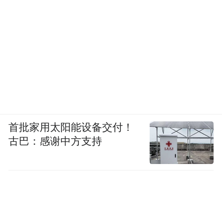
企业想要稳住临床份额，就只能依靠讲课
费、各类补贴福利来拉拢医生。
曾在医药行业工作18年的王法，亲历了各种
模式的起落，如今主要为药企提供医药代表
培训。他表示，一般而言，大企业主要依靠
创新药，其市场立足点更多在于医学价值与
市场驱动，对灰色手段的依赖程度相对较
首批家用太阳能设备交付！
古巴：感谢中方支持
低。
“但在仿制药大规模通过利益输送开疆拓土的
时期，很多企业都被卷了进去，哪怕是一些
大企业也难免受到影响。毕竟，如果不跟着