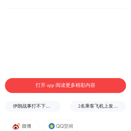
室零食。像一场操控变量的实验，一番排列
组合试探下来，他发现主任A在面对养生补
品时，表情和语调有了微妙变化。
“成了！”他敏锐地捕捉到这丝变化，以进行
更深入的攻陷。
林泽在南方某市做进口人血白蛋白的推广工
作。作为医药代表，医生就是他的“客户”，
打开 app 阅读更多精彩内容
工作的核心，是说服对方更多地使用自己推
销的产品，影响处方，完成销售指标。
伊朗战事打不下去了？美军参联会主席力主“翻篇”
2名乘客飞机上发生肢体冲突，龙江航空回应
迎合日常喜好只是维系关系的手段之一，更
重要的，还是靠药品回扣和讲课费。多年