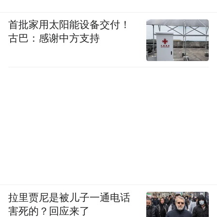
接说，“那就等他想通了再合作。”
首批家用太阳能设备交付！
古巴：感谢中方支持
然而，林泽看到的是，除了表面上抹除各种
风险痕迹，一切似乎照旧。公司一大早仍在
群里狂轰滥炸地发布销售指标和进货情况。
医生也并没有太多收敛。他在医生晚上下班
时去拜访，对方直接发来一条信息：“帮忙点
份外卖。”两个人的餐食，就要花去一两百
元。“还有今天，有客户让我订明天十个人的
星巴克和麦当劳早餐，和以前没什么区别。”
他说。
拉里贾尼是被儿子一通电话
林泽还在一个科室桌面上，瞥见了一份第三
害死的？回应来了