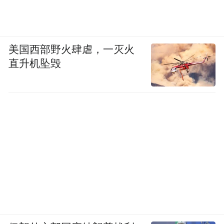
量权——为集采报上更高的采购量，意味着
后续更稳定的销量保障。
美国西部野火肆虐，一灭火
但当一家医院同时备有两种以上的人血白蛋
直升机坠毁
白时，林泽的战场就扩散到了整个住院部。
急诊、重症监护室、肝胆外科……他需要穿
梭于各个重点科室之间，找到那些掌握着处
方权的主任、主治医生和住院总，游说他们
多用自己公司的产品。
即便报量成功，比如拿到5000瓶的份额，压
力依然如影随形。当药品用量激增，可能触
发医保额度预警，药学部会在系统上暂时将
其“锁住”，临床医生无法再开出这款药。