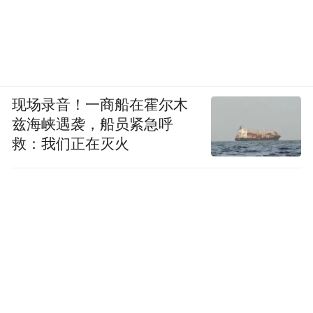
医生拒绝行业贿赂。图片来源于网络
林泽每月的销售指标高达几百万元，一个季
度累计近千万，只有完成规定比例才能拿到
现场录音！一商船在霍尔木
奖金。一年多来，他总共只拿过两个季度的
兹海峡遇袭，船员紧急呼
销售奖金。更令人疲惫的是，即便这个季度
救：我们正在灭火
达标，下个季度的指标又会上涨10%到
15%。
同样被指标驱赶得疲惫不堪的，还有姚萍。
为了让客户在众多选择中记住自己，她在讲
完产品优势后，会直接说明，“成功推荐一个
病人，能给多少钱”。