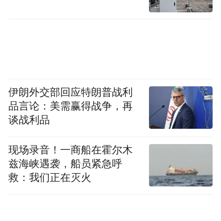
的刑事处罚。非国家工作人员行贿、受贿的
定罪量刑起点，从6万元降至3万元。
也就是说，医药代表给予回扣累计3万元以
上，构成行贿罪。购物卡、旅游、学术赞
助、机票等隐性利益也均计入受贿数额，多
伊朗外交部回应特朗普战利
品言论：美需赢得战争，再
次、多人给付的累计计算，‌违规行为可倒查5
谈战利品
年。
现场录音！一商船在霍尔木
兹海峡遇袭，船员紧急呼
救：我们正在灭火