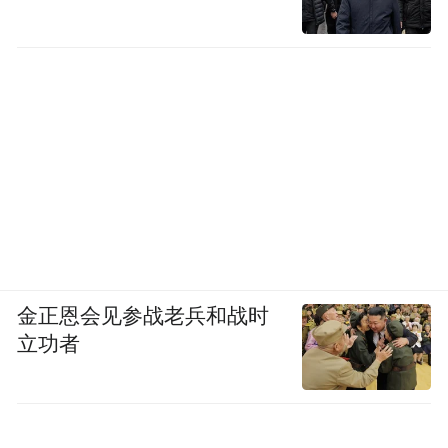
方协会的内部文件，上面标注的讲课费标
准，与过往并无二致：主治医师1000元，副
主任2000元，主任级别3000元……“客户跟我
说，‘上面问起来，就说是第三方协会没按国
家要求来’。”他向凤凰网《风暴眼》转述。
按照规定，医生参与由企业赞助的学术活动
必须报备。林泽直言不讳：“我敢肯定，八成
的医生都没报备，因为一旦报备，这会就根
本开不了。”
金正恩会见参战老兵和战时
立功者
当然，也有同行尝试与客户沟通，暗示未来
讲课费可能会按规定下调。林泽听说，这位
客户反应很激烈，激动地反驳道：“如果外科