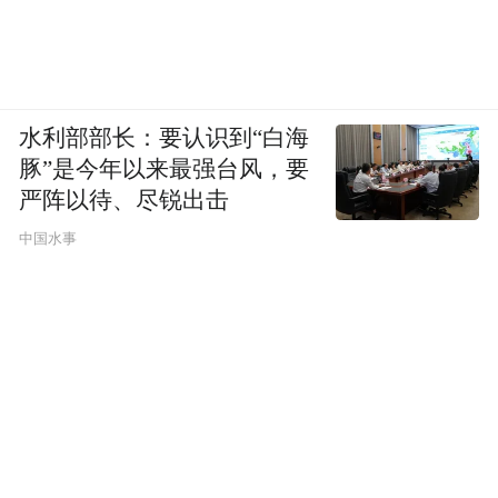
妹，以前总要陪着销售一起去拜访医生，如
今也基本缩在公司，不敢出门。
水利部部长：要认识到“白海
在重庆一家医药公司做管理的沈兴，所在团
豚”是今年以来最强台风，要
队的业务员大多在每月月初、月末集中前往
严阵以待、尽锐出击
医院开展拜访工作。他告诉凤凰网《风暴
中国水事
眼》，目前，身边许多从业者、合作同行，
都处于观望状态，公司在区域内的所有医院
拜访工作已全部暂停，多数企业放缓了业务
节奏、收紧市场动作。“安全永远是第一准
则。”
凤凰网《风暴眼》注意到，社交平台上，有