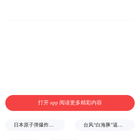
00245
青龙管
-4.08
6.83
-1974.06
7
业
00001
南玻A
-3.35
1.94
-1531.44
2
00278
万里石
0.15
3.02
-1156.02
5
30073
科顺股
-3.31
3.34
-1061.99
7
份
60029
三峡新
-2.71
2.93
-936.14
3
材
00261
北玻股
-2.62
3.44
-849.62
3
份
00265
扬子新
-0.89
4.87
-766.81
2
材
60361
韩建河
-1.74
3.52
-677.50
6
山
00222
濮耐股
-0.29
2.77
-522.46
5
份
打开 app 阅读更多精彩内容
60199
金隅集
0.73
0.63
-442.71
2
团
60385
东宏股
-2.69
1.18
-391.25
6
份
日本原子弹爆炸亲历者反对高市修改无核三原则，“她应该下台”
台风“白海豚”逼近浙闽沿海，10余省份将掀强风雨
00271
友邦吊
-5.00
2.31
-360.64
8
顶