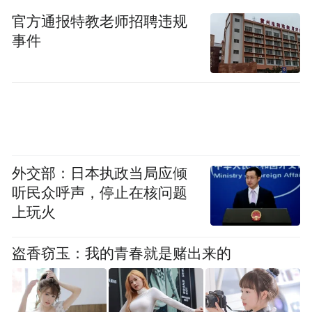
ST金顶
-0.20
2.45
6.44
8
官方通报特教老师招聘违规
00061
海螺新
-1.90
2.09
14.74
9
材
事件
00087
天山股
-0.55
0.18
21.20
7
份
00259
海南瑞
0.74
2.04
32.62
6
泽
60512
四方新
-0.62
2.04
36.77
2
材
60531
法狮龙
-0.47
2.21
59.93
8
60373
三棵树
1.17
0.91
67.27
7
外交部：日本执政当局应倾
60044
宁夏建
1.55
0.93
67.53
9
材
听民众呼声，停止在核问题
30037
中铁装
-1.68
1.42
74.06
上玩火
4
配
00237
伟星新
-0.12
1.12
77.17
2
材
盗香窃玉：我的青春就是赌出来的
00121
中旗新
1.46
4.52
80.57
2
材
00239
垒知集
-2.16
2.22
81.16
8
团
00269
*ST顾
0.00
0.68
86.27