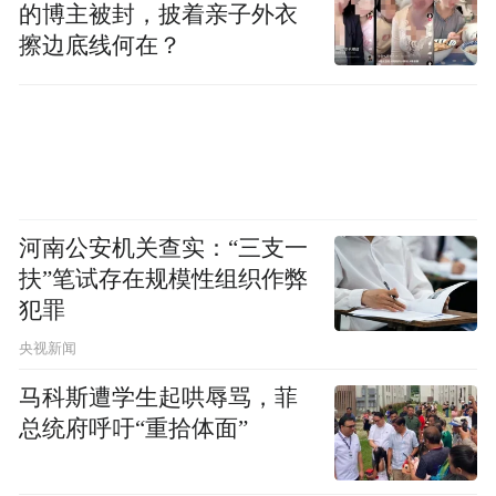
的博主被封，披着亲子外衣
市有风险，投资需谨慎。
擦边底线何在？
“特别声明：以上作品内容(包括在内的视频、图片或音
频)为凤凰网旗下自媒体平台“大风号”用户上传并发
布，本平台仅提供信息存储空间服务。
Notice: The content above (including the videos,
pictures and audios if any) is uploaded and posted
by the user of Dafeng Hao, which is a social media
platform and merely provides information storage
河南公安机关查实：“三支一
space services.”
扶”笔试存在规模性组织作弊
犯罪
央视新闻
马科斯遭学生起哄辱骂，菲
总统府呼吁“重拾体面”