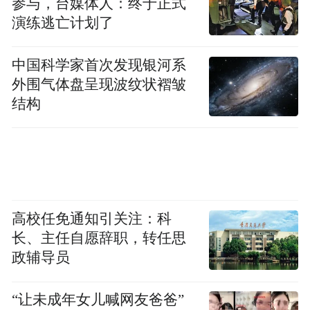
5
份
参与，台媒体人：终于正式
00227
东方雨
演练逃亡计划了
-1.05
2.50
2031.23
1
虹
00078
北新建
1.31
1.36
2210.54
6
材
中国科学家首次发现银河系
60058
海螺水
1.48
0.81
3459.59
5
泥
外围气体盘呈现波纹状褶皱
60325
宏和科
-2.28
1.98
5629.93
结构
6
技
高校任免通知引关注：科
长、主任自愿辞职，转任思
政辅导员
“让未成年女儿喊网友爸爸”
注：本文系新闻报道，不构成投资建议，股