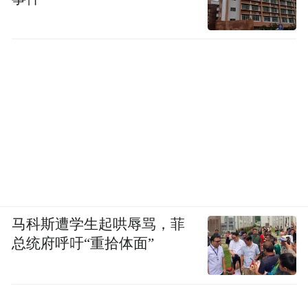
马科斯遭学生起哄辱骂，菲
总统府呼吁“重拾体面”