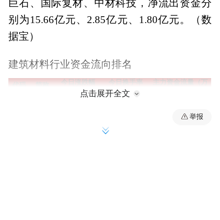
巨石、国际复材、中材科技，净流出资金分
别为15.66亿元、2.85亿元、1.80亿元。（数
据宝）
建筑材料行业资金流向排名
今日涨跌幅
今日换手率
主力资金流量（万
代码
简称
（%）
（%）
元）
点击展开全文
60017
中国巨
-10.00
6.97
-156558.09
6
石
30152
国际复
举报
-8.42
13.07
-28492.31
6
材
00208
中材科
-6.62
3.06
-18043.35
0
技
60163
旗滨集
-1.37
4.80
-3701.13
6
团
60360
再升科
-1.49
6.37
-2361.48
1
技
60500
山东玻
-0.23
6.15
-2353.90
6
纤
30019
长海股
-5.07
7.87
-2164.31
6
份