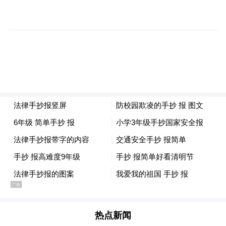
00264
公元股
-2.07
0.80
-100.13
1
份
00005
方大集
-0.31
1.22
-85.70
5
团
00040
金隅冀
0.28
0.30
-84.11
1
东
00303
三和管
-2.81
0.76
-58.77
7
桩
00267
龙泉股
-3.10
2.27
-56.74
1
份
30059
雄塑科
-1.92
2.03
-52.76
9
技
60080
福建水
-1.28
1.48
-47.27
2
泥
60042
青松建
0.00
0.96
-32.44
5
化
60087
凯盛新
0.00
1.06
-31.41
6
能
00078
万年青
-1.03
0.56
-15.92
9
00220
国统股
-2.19
1.36
-9.62
5
份
30142
森泰股
-2.21
3.89
5.72
9
份
热点新闻
60067