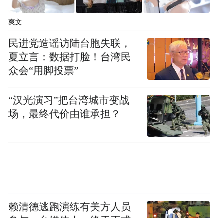
4
地
60058
金晶科
0.26
0.83
98.32
6
技
爽文
00224
聚力文
-2.00
3.75
162.53
7
化
民进党造谣访陆台胞失联，
00220
九鼎新
-2.05
2.97
165.22
夏立言：数据打脸！台湾民
1
材
60337
*ST亚
众会“用脚投票”
-2.63
2.38
187.52
8
士
60032
西藏天
0.00
1.33
328.63
6
路
“汉光演习”把台湾城市变战
30101
晶雪节
-2.90
1.96
369.43
0
能
场，最终代价由谁承担？
60303
华立股
-0.33
2.23
445.70
8
份
00223
塔牌集
-2.16
1.23
720.23
3
团
60080
华新建
0.83
1.32
789.70
1
材
00067
上峰材
-5.11
2.70
1148.75
2
料
00233
罗普斯
5.73
3.38
1339.24
3
金
赖清德逃跑演练有美方人员
30071
凯伦股
-0.65
3.40
1446.22