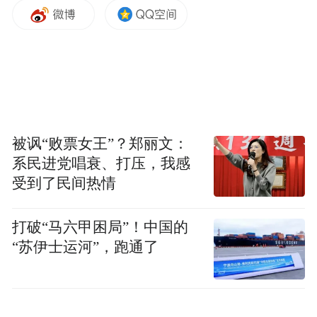
68811
中钢洛
-2.44
1.01
-308.80
9
耐
60066
尖峰集
-0.71
1.26
-299.09
8
团
00204
兔宝宝
1.29
1.86
-254.30
3
00206
瑞泰科
0.86
1.70
-226.15
6
技
60111
振石股
-1.08
2.51
-181.15
2
份
60081
耀皮玻
-1.63
0.88
-175.01
被讽“败票女王”？郑丽文：
9
璃
00239
北京利
系民进党唱衰、打压，我感
-2.30
1.24
-164.18
2
尔
受到了民间热情
00230
西部建
-0.45
0.57
-156.78
2
设
00279
坚朗五
0.87
2.30
-136.72
1
金
打破“马六甲困局”！中国的
30023
开尔新
-3.16
7.83
-124.64
“苏伊士运河”，跑通了
4
材
00208
鲁阳节
-2.82
0.61
-112.57
8
能
30019
*ST纳
-0.51
0.71
-111.18
8
川