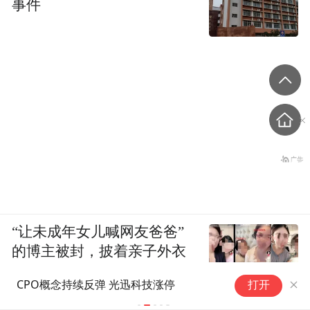
事件
“让未成年女儿喊网友爸爸”
的博主被封，披着亲子外衣
擦边底线何在？
中际旭创回应“美国光模块禁令”
信息安全概
打开
影响
均跌超10%