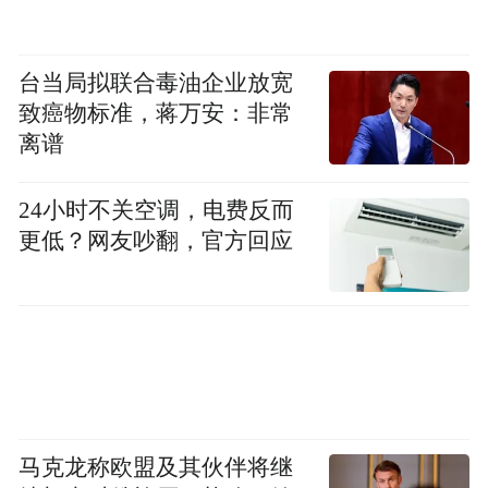
台当局拟联合毒油企业放宽
致癌物标准，蒋万安：非常
离谱
毋庸置疑，在根本没人愿意离职的情况下，
24小时不关空调，电费反而
职位空缺数却在疯狂飙升，这多多少少有些
更低？网友吵翻，官方回应
令人百思不得其解。
知名财经博客网站Zerohedge表示，
对此，
总而言之，这是一份强劲到令人瞠目结舌的
JOLTS报告——事实上，它强劲到让人不禁
怀疑，是不是BLS的某位统计人员在统计专
马克龙称欧盟及其伙伴将继
业和商业服务领域的职位空缺时，不小心搞