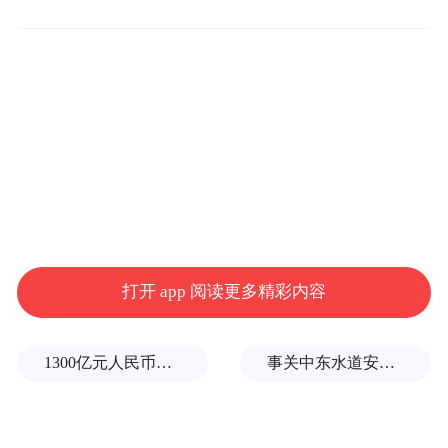
许多市场人士看到数字的第一反应都是在
问：这究竟是怎么一回事？在不少企业正因
AI浪潮而大刀阔斧进行裁员的当下，这到底
是怎么发生的？
根据BLS的说法，职位空缺数的增长主要集
打开 app 阅读更多精彩内容
中在专业和商业服务领域(+66.8万)，同时制
造业以及政府部门也有所上升。而金融和保
1300亿元人民币，阿根廷：同中国延长5年货币互换协议
事关中东水道安全，沙特、埃及、土耳其、巴基斯坦外长举行会晤
险业的职位空缺数则有所下降(-13.5万)。