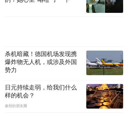
水平。
最新数据展现的另一组美国劳动力市场细节
是，4月份的辞职人数和招聘人数再次双双暴
跌。具体而言，招聘人数骤降41.9万人至
489.9万人，而辞职人数也暴跌18.3万人，跌
杀机暗藏！德国机场发现携
幅5.8%，至297.7万人，为2020年以来的最低
爆炸物无人机，或涉及外国
水平，也是自2025年4月以来最大的百分比降
势力
幅——美国人似乎突然之间对主动离职产生
了排斥。
日元持续走弱，给我们什么
样的机会？
秦朔的朋友圈