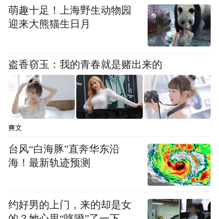
位“短缺”状态。
萌趣十足！上海野生动物园
迎来大熊猫生日月
盗香窃玉：我的青春就是赌出来的
爽文
台风“白海豚”直奔华东沿
海！最新轨迹预测
职位空缺的激增还意味着，在3月份回落至
0.9倍之后，4月份的职位空缺与失业人数比
约好男的上门，来的却是女
例已回升至1.0，创下2025年1月以来的最高
的？她心里“咯噔”了一下