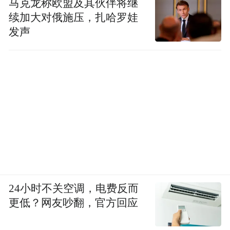
马克龙称欧盟及其伙伴将继
续加大对俄施压，扎哈罗娃
“特别声明：以上作品内容(包括在内的视频、图片或音
频)为凤凰网旗下自媒体平台“大风号”用户上传并发
发声
布，本平台仅提供信息存储空间服务。
Notice: The content above (including the videos,
pictures and audios if any) is uploaded and posted
by the user of Dafeng Hao, which is a social media
platform and merely provides information storage
space services.”
24小时不关空调，电费反而
更低？网友吵翻，官方回应