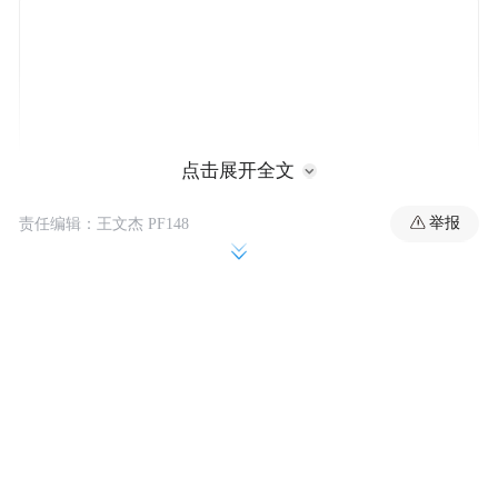
点击展开全文
举报
责任编辑：王文杰 PF148
作为背景，这一数据超出了市场预期整整9个
西格玛水平，创下了历史上有记录以来的最
大预测偏差。