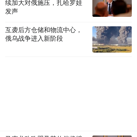
续加大对俄施压，扎哈罗娃
出了“胖手指”(按错键盘)的乌龙。
发声
而与此同时，这份数据同样表明，在经历
互袭后方仓储和物流中心，
2025年底的显著疲软后，美国劳动力市场在
俄乌战争进入新阶段
2026年初继续呈现企稳态势。
当然，由于该报告(反映4月的情况)比非农就
业报告整整滞后了近一个月，因此它对于预
测本周五即将出炉的5月非农就业数据几乎没
有参考价值。不过，考虑到今年以来美国非
农数据几乎每个月都大幅偏离市场预期，本
周五的非农夜，市场或许注定依然不会太安
静……