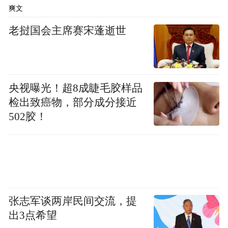
爽文
老挝国会主席赛宋蓬逝世
央视曝光！超8成睫毛胶样品
检出致癌物，部分成分接近
502胶！
张志军谈两岸民间交流，提
出3点希望