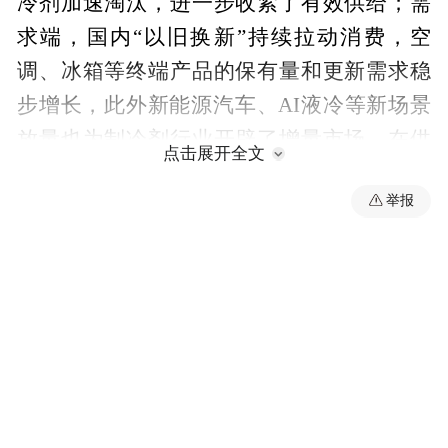
冷剂加速淘汰，进一步收紧了有效供给；需
求端，国内“以旧换新”持续拉动消费，空
调、冰箱等终端产品的保有量和更新需求稳
步增长，此外新能源汽车、AI液冷等新场景
放量也为制冷剂行业开辟了增量市场。在供
点击展开全文
给端严约束、需求端持续扩张的格局下，制
举报
冷剂产品价格中枢有望持续抬升。
“特别声明：以上作品内容(包括在内的视频、图片或音
频)为凤凰网旗下自媒体平台“大风号”用户上传并发
布，本平台仅提供信息存储空间服务。
Notice: The content above (including the videos,
pictures and audios if any) is uploaded and posted
by the user of Dafeng Hao, which is a social media
platform and merely provides information storage
space services.”