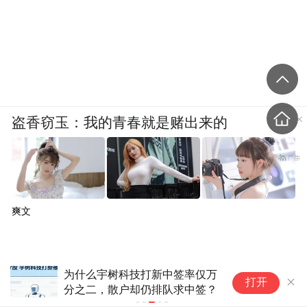
盗香窃玉：我的青春就是赌出来的
爽文
为什么宇树科技打新中签率仅万
2
打开
分之二，散户却仍排队求中签？
估
的