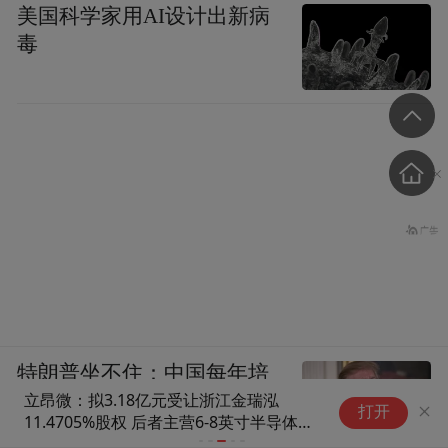
美国科学家用AI设计出新病
毒
特朗普坐不住：中国每年培
立昂微：拟3.18亿元受让浙江金瑞泓
每
养3000人，咱们才170人
打开
11.4705%股权 后者主营6-8英寸半导体硅
后
片的研发与生产
交