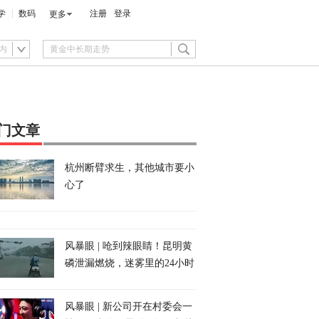
学
数码
注册
登录
更多
内
门文章
杭州断臂求生，其他城市要小
心了
风暴眼 | 呛到辣眼睛！昆明黄
磷泄漏燃烧，迷雾里的24小时
风暴眼 | 新公司开在村委会一