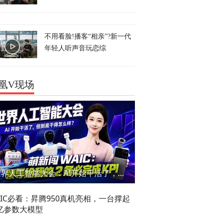
不用看脸!播客“相亲”?新一代
年轻人听声音玩恋综
凰V现场
世界人工智能大会：AI开始干活了，但到底干的怎么样？萌新闯WAIC
AIC必看：昇腾950真机亮相，一台撑起
亿参数大模型