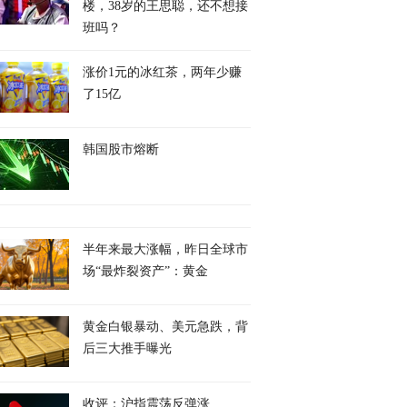
楼，38岁的王思聪，还不想接
班吗？
涨价1元的冰红茶，两年少赚
了15亿
韩国股市熔断
半年来最大涨幅，昨日全球市
场“最炸裂资产”：黄金
黄金白银暴动、美元急跌，背
后三大推手曝光
收评：沪指震荡反弹涨