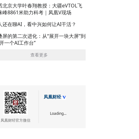
话北京大学叶春翔教授：大疆eVTOL飞
珠峰8861米助力科考｜凤凰V现场
人还在聊AI，看中兴如何让AI干活？
叠屏的第二次进化：从“展开一块大屏”到
展开一个AI工作台”
查看更多
凤凰财经
Loading...
凤凰财经官方微信