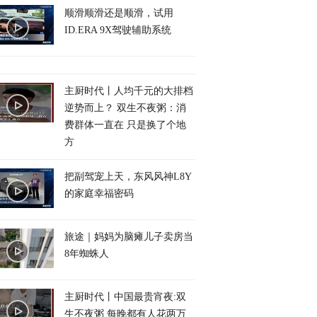
顺滑顺滑还是顺滑，试用
ID.ERA 9X驾驶辅助系统
主厨时代丨人均千元的大排档
逆势而上？ 双生不夜粥：消
费群体一直在 只是换了个地
方
把副驾宠上天，东风风神L8Y
的家庭幸福密码
旅途｜妈妈为脑瘫儿子卖房当
8年蜘蛛人
主厨时代丨中国最贵宵夜:双
生不夜粥 每晚都有人花两万