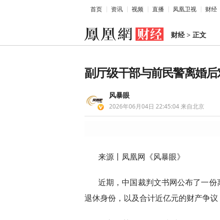
首页
资讯
视频
直播
凤凰卫视
财经
财经
>
正文
副厅级干部与前民警离婚后
风暴眼
2026年06月04日 22:45:04
来自北京
来源丨凤凰网《风暴眼》
近期，中国裁判文书网公布了一份
退休身份，以及合计近亿元的财产争议