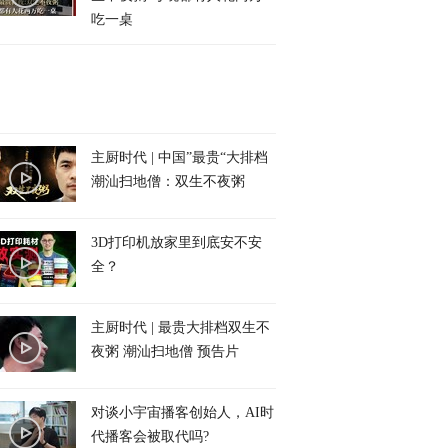
吃一桌
主厨时代 | 中国”最贵“大排档
潮汕扫地僧：双生不夜粥
3D打印机放家里到底安不安
全？
主厨时代 | 最贵大排档双生不
夜粥 潮汕扫地僧 预告片
对谈小宇宙播客创始人，AI时
代播客会被取代吗?