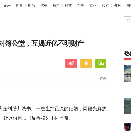
娱乐
体育
时尚
汽车
房产
科技
军事
文化
旅游
佛教
国
站
对簿公堂，互揭近亿不明财产
热
离婚纠纷判决书。一桩尘封已久的婚姻，两段光鲜的
，让这份判决书显得格外不同寻常。