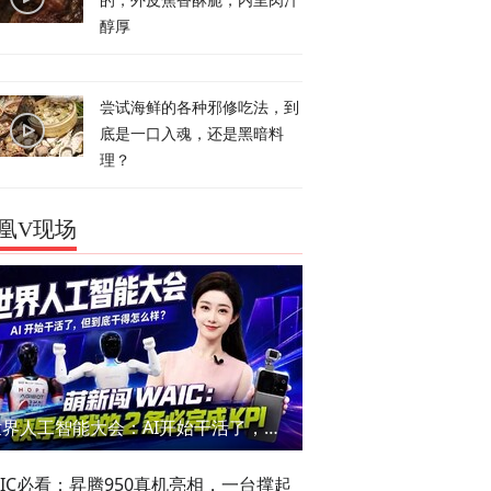
的，外皮焦香酥脆，内里肉汁
醇厚
尝试海鲜的各种邪修吃法，到
底是一口入魂，还是黑暗料
理？
凰V现场
世界人工智能大会：AI开始干活了，但到底干的怎么样？萌新闯WAIC
AIC必看：昇腾950真机亮相，一台撑起